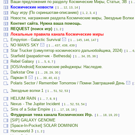
Ваши предложения по разделу Космические Миры, Статьи, ЗВ
[
1
.
Космические новости
[
1
...
12
,
13
,
14
]
Ищу игру (По скриншотам-описанию)
[
1
,
2
,
3
,
4
]
Новости, награжения раздела Космические миры, Звездные Волки
Контент сайта. Нужна ваша помощь.
REQUEST (поиск игр)
[
1
,
2
]
Локальные правила канала Космические миры
Empyrion - Galactic Survival
[
1
...
145
,
146
,
147
]
NO MAN'S SKY
[
1
...
437
,
438
,
439
]
Star Trucker (симулятор космического дальнобойщика, 2024)
[
1
...
6
Starfield (разработчик - Bethesda)
[
1
...
34
,
35
,
36
]
Rebel Galaxy
[
1
...
5
,
6
,
7
]
[IOS/Android] Космические рейнджеры: Наследие.
Darkstar One
[
1
...
28
,
29
,
30
]
Паркан II
[
1
...
39
,
40
,
41
]
Polaris Sector / Remember Tomorrow / Помни Завтрашний День
[
Звездные волки 1
[
1
...
51
,
52
,
53
]
HELIUM RAIN
[
1
...
7
,
8
,
9
]
Nexus - The Jupiter Incident
[
1
...
52
,
53
,
54
]
Sins of a Solar Empire
[
1
...
17
,
18
,
19
]
Флудерная тема канала Космических Игр.
[
1
...
18
,
19
,
20
]
[SIP] GALAXY GENOME
[Space-In-Pocket] SOLAR DOMINION
Homeworld 3
[
1
,
2
]