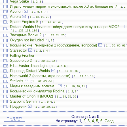
Vega Strike
[
1
,
2
,
3
]
Игры с живым миром и экономикой, после X3 их больше нет?
[
1
,
2
Avorion
[
1
...
5
,
6
,
7
]
Aurora
[
1
...
18
,
19
,
20
]
Space Empires 5
[
1
...
47
,
48
,
49
]
Distant Worlds Universe - обсуждаем новую игру в жанре MOO2
[
1
...
137
,
138
,
139
]
Звездные Волки 2
[
1
...
23
,
24
,
25
]
Oxygen not included
[
1
,
2
]
Космические Рейнджеры 2 (обсуждение, вопросы)
[
1
...
59
,
60
,
61
Starsector
[
1
,
2
,
3
,
4
]
Falling Frontier
Spaceforce 2
[
1
...
20
,
21
,
22
]
FTL: Faster Than Light
[
1
...
4
,
5
,
6
]
Перевод Distant Worlds
[
1
...
37
,
38
,
39
]
Homeworld 2 (советы, игра по сети)
[
1
...
14
,
15
,
16
]
Stellaris
[
1
...
62
,
63
,
64
]
Моды к звездным волкам .
[
1
...
19
,
20
,
21
]
Космический симулятор Rodina
[
1
,
2
,
3
]
Master of Orion II (MOO2)
[
1
...
24
,
25
,
26
]
Starpoint Gemini
[
1
...
5
,
6
,
7
]
Предтечи
[
1
...
19
,
20
,
21
]
Страница
1
из
6
На страницу:
1
,
2
,
3
,
4
,
5
,
6
След.