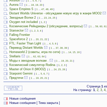
Avorion
[
1
...
5
,
6
,
7
]
Aurora
[
1
...
18
,
19
,
20
]
Space Empires 5
[
1
...
47
,
48
,
49
]
Distant Worlds Universe - обсуждаем новую игру в жанре MOO2
Звездные Волки 2
[
1
...
23
,
24
,
25
]
Oxygen not included
[
1
,
2
]
Космические Рейнджеры 2 (обсуждение, вопросы)
[
1
...
59
,
60
,
61
Starsector
[
1
,
2
,
3
,
4
]
Falling Frontier
Spaceforce 2
[
1
...
20
,
21
,
22
]
FTL: Faster Than Light
[
1
...
4
,
5
,
6
]
Перевод Distant Worlds
[
1
...
37
,
38
,
39
]
Homeworld 2 (советы, игра по сети)
[
1
...
14
,
15
,
16
]
Stellaris
[
1
...
62
,
63
,
64
]
Моды к звездным волкам .
[
1
...
19
,
20
,
21
]
Космический симулятор Rodina
[
1
,
2
,
3
]
Master of Orion II (MOO2)
[
1
...
24
,
25
,
26
]
Starpoint Gemini
[
1
...
5
,
6
,
7
]
Предтечи
[
1
...
19
,
20
,
21
]
Страница
1
и
На страницу:
1
,
2
,
3
,
4
Новые сообщения
Новые сообщения [ Тема закрыта ]