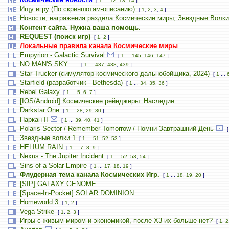
[
1
...
12
,
13
,
14
]
Ищу игру (По скриншотам-описанию)
[
1
,
2
,
3
,
4
]
Новости, награжения раздела Космические миры, Звездные Волки
Контент сайта. Нужна ваша помощь.
REQUEST (поиск игр)
[
1
,
2
]
Локальные правила канала Космические миры
Empyrion - Galactic Survival
[
1
...
145
,
146
,
147
]
NO MAN'S SKY
[
1
...
437
,
438
,
439
]
Star Trucker (симулятор космического дальнобойщика, 2024)
[
1
...
Starfield (разработчик - Bethesda)
[
1
...
34
,
35
,
36
]
Rebel Galaxy
[
1
...
5
,
6
,
7
]
[IOS/Android] Космические рейнджеры: Наследие.
Darkstar One
[
1
...
28
,
29
,
30
]
Паркан II
[
1
...
39
,
40
,
41
]
Polaris Sector / Remember Tomorrow / Помни Завтрашний День
Звездные волки 1
[
1
...
51
,
52
,
53
]
HELIUM RAIN
[
1
...
7
,
8
,
9
]
Nexus - The Jupiter Incident
[
1
...
52
,
53
,
54
]
Sins of a Solar Empire
[
1
...
17
,
18
,
19
]
Флудерная тема канала Космических Игр.
[
1
...
18
,
19
,
20
]
[SIP] GALAXY GENOME
[Space-In-Pocket] SOLAR DOMINION
Homeworld 3
[
1
,
2
]
Vega Strike
[
1
,
2
,
3
]
Игры с живым миром и экономикой, после X3 их больше нет?
[
1
,
2