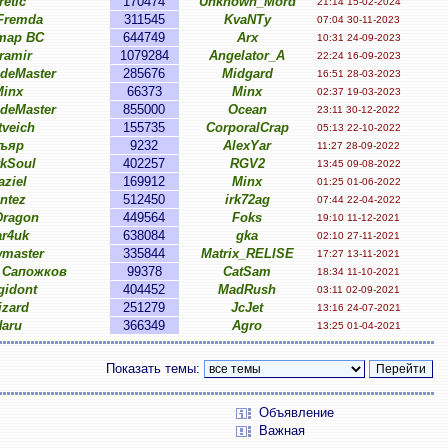
retic
170474
Unknown_Mord
21:14 15-02-2024
Fremda
311545
KvaNTy
07:04 30-11-2023
тар ВС
644749
Arx
10:31 24-09-2023
ramir
1079284
Angelator_A
22:24 16-09-2023
ideMaster
285676
Midgard
16:51 28-03-2023
inx
66373
Minx
02:37 19-03-2023
ideMaster
855000
Ocean
23:11 30-12-2022
tveich
155735
CorporalCrap
05:13 22-10-2022
ъяр
9232
AlexYar
11:27 28-09-2022
rkSoul
402257
RGV2
13:45 09-08-2022
aziel
169912
Minx
01:25 01-06-2022
intez
512450
irk72ag
07:44 22-04-2022
ragon
449564
Foks
19:10 11-12-2021
ar4uk
638084
gka
02:10 27-11-2021
wmaster
335844
Matrix_RELISE
17:27 13-11-2021
 Сапожков
99378
CatSam
18:34 11-10-2021
gidont
404452
MadRush
03:11 02-09-2021
izard
251279
JcJet
13:16 24-07-2021
Haru
366349
Agro
13:25 01-04-2021
Показать темы:
Объявление
Важная