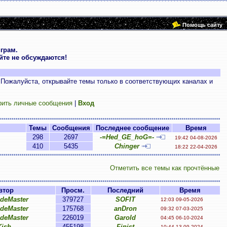
Помощь сайту
грам.
те не обсуждаются!
 Пожалуйста, открывайте темы только в соответствующих каналах и
рить личные сообщения
|
Вход
Темы
Сообщения
Последнее сообщение
Время
298
2697
-=Hed_GE_hoG=-
19:42 04-08-2026
410
5435
Chinger
18:22 22-04-2026
Отметить все темы как прочтённые
втор
Просм.
Последний
Время
ideMaster
379727
SOFIT
12:03 09-05-2026
ideMaster
175768
anDron
09:32 07-03-2025
ideMaster
226019
Garold
04:45 06-10-2024
Kish
455198
Finist
10:44 13-09-2024