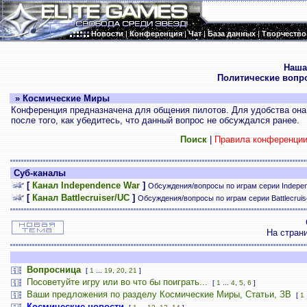
Новости
|
Конференция
|
Чат
|
База данных
|
Творчество
.
Наша
Политические вопр
» Космические Миры
Конференция предназначена для общения пилотов. Для удобства она 
после того, как убедитесь, что данный вопрос не обсуждался ранее.
Поиск
|
Правила конференци
Суб-каналы
[
Канал Independence War
]
Обсуждения/вопросы по играм серии Indepe
[
Канал Battlecruiser/UC
]
Обсуждения/вопросы по играм серии Battlecrui
На стран
Вопросница
[
1
...
19
,
20
,
21
]
Посоветуйте игру или во что бы поиграть...
[
1
...
4
,
5
,
6
]
Ваши предложения по разделу Космические Миры, Статьи, ЗВ
[
1
Космические новости