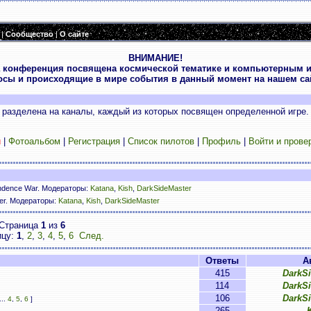
|
Сообщество
|
О сайте
ВНИМАНИЕ!
 конференция посвящена космической тематике и компьютерным и
осы и происходящие в мире события в данный момент на нашем сай
разделена на каналы, каждый из которых посвящен определенной игре.
и
|
Фотоальбом
|
Регистрация
|
Список пилотов
|
Профиль
|
Войти и прове
ndence War. Модераторы:
Katana
,
Kish
,
DarkSideMaster
ser. Модераторы:
Katana
,
Kish
,
DarkSideMaster
Страница
1
из
6
ицу:
1
,
2
,
3
,
4
,
5
,
6
След.
Ответы
А
415
DarkS
114
DarkS
106
DarkS
...
4
,
5
,
6
]
265