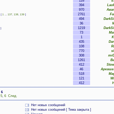
128
E
394
Lao
970
Ава
2761
Fa
[
1
...
137
,
138
,
139
]
494
DarkS
36
M
1219
DarkS
]
73
Ma
1
К
435
Da
108
R
770
s
308
mrD
1261
B
412
Sto
46
Аркаша
518
Ma
121
W
412
з
6
,
5
,
6
След.
Нет новых сообщений
Нет новых сообщений [ Тема закрыта ]