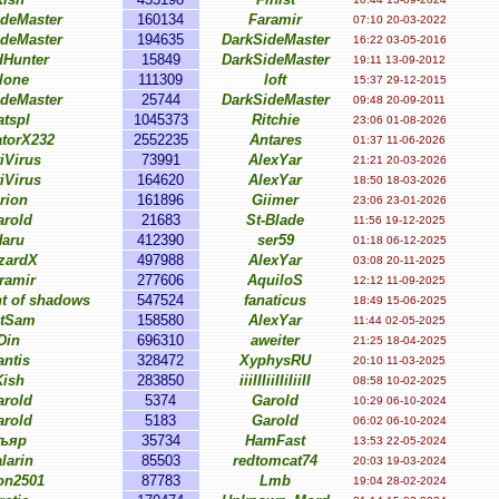
ideMaster
160134
Faramir
07:10 20-03-2022
ideMaster
194635
DarkSideMaster
16:22 03-05-2016
dHunter
15849
DarkSideMaster
19:11 13-09-2012
lone
111309
loft
15:37 29-12-2015
ideMaster
25744
DarkSideMaster
09:48 20-09-2011
atspl
1045373
Ritchie
23:06 01-08-2026
atorX232
2552235
Antares
01:37 11-06-2026
iVirus
73991
AlexYar
21:21 20-03-2026
iVirus
164620
AlexYar
18:50 18-03-2026
rion
161896
Giimer
23:06 23-01-2026
arold
21683
St-Blade
11:56 19-12-2025
Haru
412390
ser59
01:18 06-12-2025
zardX
497988
AlexYar
03:08 20-11-2025
ramir
277606
AquiloS
12:12 11-09-2025
t of shadows
547524
fanaticus
18:49 15-06-2025
tSam
158580
AlexYar
11:44 02-05-2025
Din
696310
aweiter
21:25 18-04-2025
antis
328472
XyphysRU
20:10 11-03-2025
Kish
283850
iiiIIIiiIIiIiiII
08:58 10-02-2025
arold
5374
Garold
10:29 06-10-2024
arold
5183
Garold
06:02 06-10-2024
ъяр
35734
HamFast
13:53 22-05-2024
larin
85503
redtomcat74
20:03 19-03-2024
n2501
87783
Lmb
19:04 28-02-2024