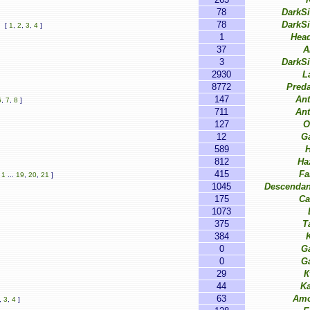
78
DarkS
78
DarkS
[
1
,
2
,
3
,
4
]
1
Hea
37
A
3
DarkS
2930
L
8772
Pred
147
Ant
6
,
7
,
8
]
711
Ant
127
O
12
G
589
812
Ha
415
Fa
[
1
...
19
,
20
,
21
]
1045
Descendan
175
Ca
1073
375
T
384
0
G
0
G
29
К
44
Ka
63
Amo
,
3
,
4
]