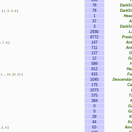
78
DarkS
78
DarkS
[
1
,
2
,
3
,
4
]
1
Hea
37
A
3
DarkS
2930
L
8772
Pred
147
Ant
6
,
7
,
8
]
711
Ant
127
O
12
G
589
812
Ha
415
Fa
[
1
...
19
,
20
,
21
]
1045
Descendan
175
Ca
1073
375
T
384
0
G
0
G
29
К
44
Ka
63
Amo
,
3
,
4
]