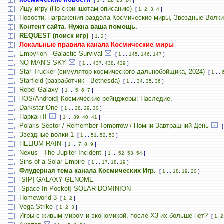
[
1
...
12
,
13
,
14
]
Ищу игру (По скриншотам-описанию)
[
1
,
2
,
3
,
4
]
Новости, награжения раздела Космические миры, Звездные Волки
Контент сайта. Нужна ваша помощь.
REQUEST (поиск игр)
[
1
,
2
]
Локальные правила канала Космические миры
Empyrion - Galactic Survival
[
1
...
145
,
146
,
147
]
NO MAN'S SKY
[
1
...
437
,
438
,
439
]
Star Trucker (симулятор космического дальнобойщика, 2024)
[
1
...
Starfield (разработчик - Bethesda)
[
1
...
34
,
35
,
36
]
Rebel Galaxy
[
1
...
5
,
6
,
7
]
[IOS/Android] Космические рейнджеры: Наследие.
Darkstar One
[
1
...
28
,
29
,
30
]
Паркан II
[
1
...
39
,
40
,
41
]
Polaris Sector / Remember Tomorrow / Помни Завтрашний День
Звездные волки 1
[
1
...
51
,
52
,
53
]
HELIUM RAIN
[
1
...
7
,
8
,
9
]
Nexus - The Jupiter Incident
[
1
...
52
,
53
,
54
]
Sins of a Solar Empire
[
1
...
17
,
18
,
19
]
Флудерная тема канала Космических Игр.
[
1
...
18
,
19
,
20
]
[SIP] GALAXY GENOME
[Space-In-Pocket] SOLAR DOMINION
Homeworld 3
[
1
,
2
]
Vega Strike
[
1
,
2
,
3
]
Игры с живым миром и экономикой, после X3 их больше нет?
[
1
,
2