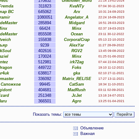
retic
170632
Unknown_Mord
21:14 15-02-2024
Fremda
311823
KvaNTy
07:04 30-11-2023
тар ВС
645062
Arx
10:31 24-09-2023
ramir
1080051
Angelator_A
22:24 16-09-2023
ideMaster
285894
Midgard
16:51 28-03-2023
inx
66424
Minx
02:37 19-03-2023
ideMaster
855508
Ocean
23:11 30-12-2022
tveich
155838
CorporalCrap
05:13 22-10-2022
ъяр
9239
AlexYar
11:27 28-09-2022
rkSoul
402616
RGV2
13:45 09-08-2022
aziel
170024
Minx
01:25 01-06-2022
intez
512981
irk72ag
07:44 22-04-2022
ragon
449722
Foks
19:10 11-12-2021
ar4uk
638817
gka
02:10 27-11-2021
wmaster
336092
Matrix_RELISE
17:27 13-11-2021
 Сапожков
99445
CatSam
18:34 11-10-2021
gidont
404681
MadRush
03:11 02-09-2021
izard
251348
JcJet
13:16 24-07-2021
Haru
366501
Agro
13:25 01-04-2021
Показать темы:
Объявление
Важная