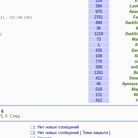
128
E
394
Lao
970
Ава
2761
Fa
[
1
...
137
,
138
,
139
]
494
DarkS
36
M
1219
DarkS
]
73
Ma
1
К
435
Da
108
R
770
s
308
mrD
1261
B
412
Sto
46
Аркаша
518
Ma
121
W
412
з
6
,
5
,
6
След.
Нет новых сообщений
Нет новых сообщений [ Тема закрыта ]