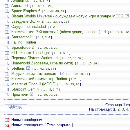
Avorion
[
1
...
5
,
6
,
7
]
Aurora
[
1
...
18
,
19
,
20
]
Space Empires 5
[
1
...
47
,
48
,
49
]
Distant Worlds Universe - обсуждаем новую игру в жанре MOO2
Звездные Волки 2
[
1
...
23
,
24
,
25
]
Oxygen not included
[
1
,
2
]
Космические Рейнджеры 2 (обсуждение, вопросы)
[
1
...
59
,
60
,
61
Starsector
[
1
,
2
,
3
,
4
]
Falling Frontier
Spaceforce 2
[
1
...
20
,
21
,
22
]
FTL: Faster Than Light
[
1
...
4
,
5
,
6
]
Перевод Distant Worlds
[
1
...
37
,
38
,
39
]
Homeworld 2 (советы, игра по сети)
[
1
...
14
,
15
,
16
]
Stellaris
[
1
...
62
,
63
,
64
]
Моды к звездным волкам .
[
1
...
19
,
20
,
21
]
Космический симулятор Rodina
[
1
,
2
,
3
]
Master of Orion II (MOO2)
[
1
...
24
,
25
,
26
]
Starpoint Gemini
[
1
...
5
,
6
,
7
]
Предтечи
[
1
...
19
,
20
,
21
]
Страница
1
и
На страницу:
1
,
2
,
3
,
4
Новые сообщения
Новые сообщения [ Тема закрыта ]