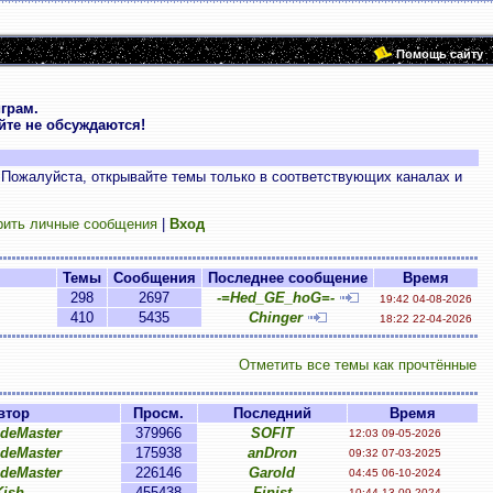
Помощь сайту
грам.
те не обсуждаются!
 Пожалуйста, открывайте темы только в соответствующих каналах и
рить личные сообщения
|
Вход
Темы
Сообщения
Последнее сообщение
Время
298
2697
-=Hed_GE_hoG=-
19:42 04-08-2026
410
5435
Chinger
18:22 22-04-2026
Отметить все темы как прочтённые
втор
Просм.
Последний
Время
ideMaster
379966
SOFIT
12:03 09-05-2026
ideMaster
175938
anDron
09:32 07-03-2025
ideMaster
226146
Garold
04:45 06-10-2024
Kish
455438
Finist
10:44 13-09-2024