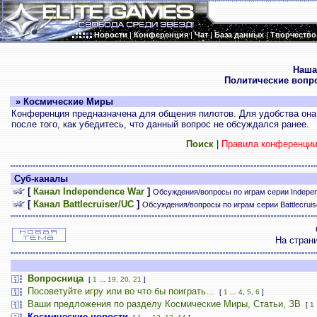
Новости
|
Конференция
|
Чат
|
База данных
|
Творчество
.
Наша
Политические вопр
» Космические Миры
Конференция предназначена для общения пилотов. Для удобства она 
после того, как убедитесь, что данный вопрос не обсуждался ранее.
Поиск
|
Правила конференци
Суб-каналы
[
Канал Independence War
]
Обсуждения/вопросы по играм серии Indepe
[
Канал Battlecruiser/UC
]
Обсуждения/вопросы по играм серии Battlecrui
На стран
Вопросница
[
1
...
19
,
20
,
21
]
Посоветуйте игру или во что бы поиграть...
[
1
...
4
,
5
,
6
]
Ваши предложения по разделу Космические Миры, Статьи, ЗВ
[
1
Космические новости