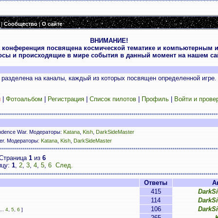
|
Сообщество
|
О сайте
ВНИМАНИЕ!
 конференция посвящена космической тематике и компьютерным и
осы и происходящие в мире события в данный момент на нашем сай
разделена на каналы, каждый из которых посвящен определенной игре.
и
|
Фотоальбом
|
Регистрация
|
Список пилотов
|
Профиль
|
Войти и прове
ndence War. Модераторы:
Katana
,
Kish
,
DarkSideMaster
ser. Модераторы:
Katana
,
Kish
,
DarkSideMaster
Страница
1
из
6
ицу:
1
,
2
,
3
,
4
,
5
,
6
След.
Ответы
А
415
DarkS
114
DarkS
106
DarkS
...
4
,
5
,
6
]
265