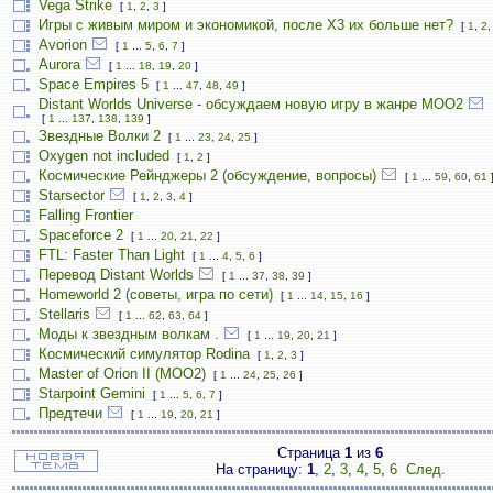
Vega Strike
[
1
,
2
,
3
]
Игры с живым миром и экономикой, после X3 их больше нет?
[
1
,
2
Avorion
[
1
...
5
,
6
,
7
]
Aurora
[
1
...
18
,
19
,
20
]
Space Empires 5
[
1
...
47
,
48
,
49
]
Distant Worlds Universe - обсуждаем новую игру в жанре MOO2
[
1
...
137
,
138
,
139
]
Звездные Волки 2
[
1
...
23
,
24
,
25
]
Oxygen not included
[
1
,
2
]
Космические Рейнджеры 2 (обсуждение, вопросы)
[
1
...
59
,
60
,
61
Starsector
[
1
,
2
,
3
,
4
]
Falling Frontier
Spaceforce 2
[
1
...
20
,
21
,
22
]
FTL: Faster Than Light
[
1
...
4
,
5
,
6
]
Перевод Distant Worlds
[
1
...
37
,
38
,
39
]
Homeworld 2 (советы, игра по сети)
[
1
...
14
,
15
,
16
]
Stellaris
[
1
...
62
,
63
,
64
]
Моды к звездным волкам .
[
1
...
19
,
20
,
21
]
Космический симулятор Rodina
[
1
,
2
,
3
]
Master of Orion II (MOO2)
[
1
...
24
,
25
,
26
]
Starpoint Gemini
[
1
...
5
,
6
,
7
]
Предтечи
[
1
...
19
,
20
,
21
]
Страница
1
из
6
На страницу:
1
,
2
,
3
,
4
,
5
,
6
След.