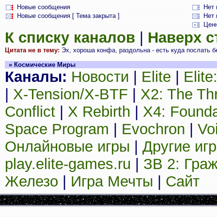
Новые сообщения
Нет
Новые сообщения [ Тема закрыта ]
Нет 
Цен
К списку каналов
|
Наверх 
Цитата не в тему:
Эх, хороша конфа, раздольна - есть куда послать б
» Космические Миры
Каналы:
Новости
|
Elite
|
Elit
|
X-Tension/X-BTF
|
X2: The Th
Conflict
|
X Rebirth
|
X4: Founda
Space Program
|
Evochron
|
Vo
Онлайновые игры
|
Другие иг
play.elite-games.ru
|
ЗВ 2: Гра
Железо
|
Игра Мечты
|
Сайт