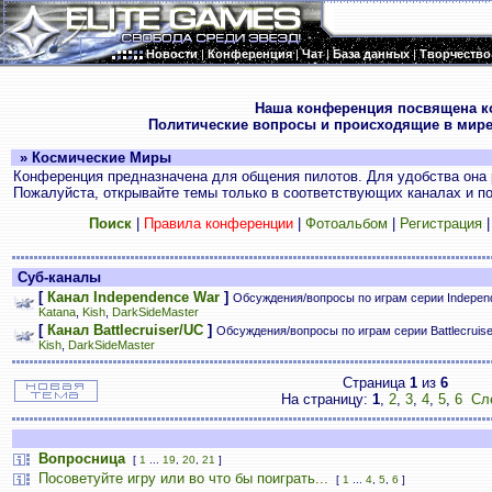
Новости
|
Конференция
|
Чат
|
База данных
|
Творчество
.
Наша конференция посвящена к
Политические вопросы и происходящие в мире
» Космические Миры
Конференция предназначена для общения пилотов. Для удобства она 
Пожалуйста, открывайте темы только в соответствующих каналах и пос
Поиск
|
Правила конференции
|
Фотоальбом
|
Регистрация
Суб-каналы
[
Канал Independence War
]
Обсуждения/вопросы по играм серии Indepen
Katana
,
Kish
,
DarkSideMaster
[
Канал Battlecruiser/UC
]
Обсуждения/вопросы по играм серии Battlecruis
Kish
,
DarkSideMaster
Страница
1
из
6
На страницу:
1
,
2
,
3
,
4
,
5
,
6
Сл
Вопросница
[
1
...
19
,
20
,
21
]
Посоветуйте игру или во что бы поиграть...
[
1
...
4
,
5
,
6
]