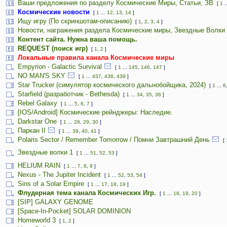
Ваши предложения по разделу Космические Миры, Статьи, ЗВ
[
1
.
Космические новости
[
1
...
12
,
13
,
14
]
Ищу игру (По скриншотам-описанию)
[
1
,
2
,
3
,
4
]
Новости, награжения раздела Космические миры, Звездные Волки
Контент сайта. Нужна ваша помощь.
REQUEST (поиск игр)
[
1
,
2
]
Локальные правила канала Космические миры
Empyrion - Galactic Survival
[
1
...
145
,
146
,
147
]
NO MAN'S SKY
[
1
...
437
,
438
,
439
]
Star Trucker (симулятор космического дальнобойщика, 2024)
[
1
...
6
Starfield (разработчик - Bethesda)
[
1
...
34
,
35
,
36
]
Rebel Galaxy
[
1
...
5
,
6
,
7
]
[IOS/Android] Космические рейнджеры: Наследие.
Darkstar One
[
1
...
28
,
29
,
30
]
Паркан II
[
1
...
39
,
40
,
41
]
Polaris Sector / Remember Tomorrow / Помни Завтрашний День
[
Звездные волки 1
[
1
...
51
,
52
,
53
]
HELIUM RAIN
[
1
...
7
,
8
,
9
]
Nexus - The Jupiter Incident
[
1
...
52
,
53
,
54
]
Sins of a Solar Empire
[
1
...
17
,
18
,
19
]
Флудерная тема канала Космических Игр.
[
1
...
18
,
19
,
20
]
[SIP] GALAXY GENOME
[Space-In-Pocket] SOLAR DOMINION
Homeworld 3
[
1
,
2
]