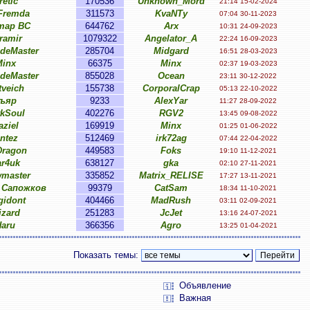
retic
170536
Unknown_Mord
21:14 15-02-2024
Fremda
311573
KvaNTy
07:04 30-11-2023
тар ВС
644762
Arx
10:31 24-09-2023
ramir
1079322
Angelator_A
22:24 16-09-2023
ideMaster
285704
Midgard
16:51 28-03-2023
inx
66375
Minx
02:37 19-03-2023
ideMaster
855028
Ocean
23:11 30-12-2022
tveich
155738
CorporalCrap
05:13 22-10-2022
ъяр
9233
AlexYar
11:27 28-09-2022
rkSoul
402276
RGV2
13:45 09-08-2022
aziel
169919
Minx
01:25 01-06-2022
intez
512469
irk72ag
07:44 22-04-2022
ragon
449583
Foks
19:10 11-12-2021
ar4uk
638127
gka
02:10 27-11-2021
wmaster
335852
Matrix_RELISE
17:27 13-11-2021
 Сапожков
99379
CatSam
18:34 11-10-2021
gidont
404466
MadRush
03:11 02-09-2021
izard
251283
JcJet
13:16 24-07-2021
Haru
366356
Agro
13:25 01-04-2021
Показать темы:
Объявление
Важная