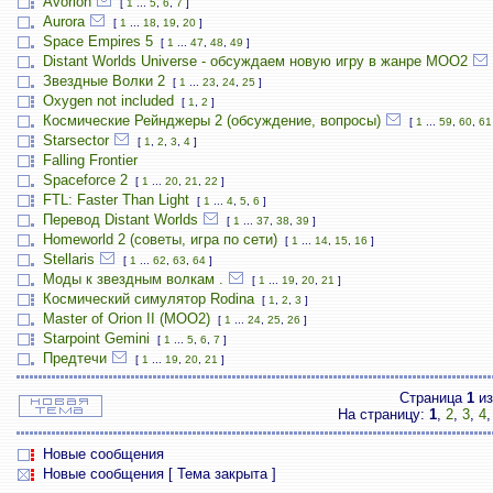
Avorion
[
1
...
5
,
6
,
7
]
Aurora
[
1
...
18
,
19
,
20
]
Space Empires 5
[
1
...
47
,
48
,
49
]
Distant Worlds Universe - обсуждаем новую игру в жанре MOO2
Звездные Волки 2
[
1
...
23
,
24
,
25
]
Oxygen not included
[
1
,
2
]
Космические Рейнджеры 2 (обсуждение, вопросы)
[
1
...
59
,
60
,
61
Starsector
[
1
,
2
,
3
,
4
]
Falling Frontier
Spaceforce 2
[
1
...
20
,
21
,
22
]
FTL: Faster Than Light
[
1
...
4
,
5
,
6
]
Перевод Distant Worlds
[
1
...
37
,
38
,
39
]
Homeworld 2 (советы, игра по сети)
[
1
...
14
,
15
,
16
]
Stellaris
[
1
...
62
,
63
,
64
]
Моды к звездным волкам .
[
1
...
19
,
20
,
21
]
Космический симулятор Rodina
[
1
,
2
,
3
]
Master of Orion II (MOO2)
[
1
...
24
,
25
,
26
]
Starpoint Gemini
[
1
...
5
,
6
,
7
]
Предтечи
[
1
...
19
,
20
,
21
]
Страница
1
и
На страницу:
1
,
2
,
3
,
4
Новые сообщения
Новые сообщения [ Тема закрыта ]