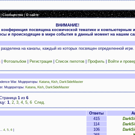
|
Сообщество
|
О сайте
ВНИМАНИЕ!
 конференция посвящена космической тематике и компьютерным и
осы и происходящие в мире события в данный момент на нашем сай
разделена на каналы, каждый из которых посвящен определенной игре.
и
|
Фотоальбом
|
Регистрация
|
Список пилотов
|
Профиль
|
Войти и прове
ndence War. Модераторы:
Katana
,
Kish
,
DarkSideMaster
ser. Модераторы:
Katana
,
Kish
,
DarkSideMaster
Страница
1
из
6
ицу:
1
,
2
,
3
,
4
,
5
,
6
След.
Ответы
А
415
DarkS
114
DarkS
106
DarkS
...
4
,
5
,
6
]
265