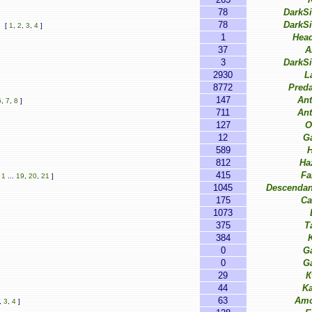
78
DarkS
78
DarkS
[
1
,
2
,
3
,
4
]
1
Hea
37
A
3
DarkS
2930
L
8772
Pred
147
Ant
6
,
7
,
8
]
711
Ant
127
O
12
G
589
812
Ha
415
Fa
[
1
...
19
,
20
,
21
]
1045
Descendan
175
Ca
1073
375
T
384
0
G
0
G
29
К
44
Ka
63
Amo
,
3
,
4
]