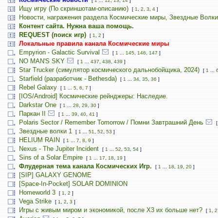
[
1
...
12
,
13
,
14
]
Ищу игру (По скриншотам-описанию)
[
1
,
2
,
3
,
4
]
Новости, награжения раздела Космические миры, Звездные Волки
Контент сайта. Нужна ваша помощь.
REQUEST (поиск игр)
[
1
,
2
]
Локальные правила канала Космические миры
Empyrion - Galactic Survival
[
1
...
145
,
146
,
147
]
NO MAN'S SKY
[
1
...
437
,
438
,
439
]
Star Trucker (симулятор космического дальнобойщика, 2024)
[
1
...
Starfield (разработчик - Bethesda)
[
1
...
34
,
35
,
36
]
Rebel Galaxy
[
1
...
5
,
6
,
7
]
[IOS/Android] Космические рейнджеры: Наследие.
Darkstar One
[
1
...
28
,
29
,
30
]
Паркан II
[
1
...
39
,
40
,
41
]
Polaris Sector / Remember Tomorrow / Помни Завтрашний День
Звездные волки 1
[
1
...
51
,
52
,
53
]
HELIUM RAIN
[
1
...
7
,
8
,
9
]
Nexus - The Jupiter Incident
[
1
...
52
,
53
,
54
]
Sins of a Solar Empire
[
1
...
17
,
18
,
19
]
Флудерная тема канала Космических Игр.
[
1
...
18
,
19
,
20
]
[SIP] GALAXY GENOME
[Space-In-Pocket] SOLAR DOMINION
Homeworld 3
[
1
,
2
]
Vega Strike
[
1
,
2
,
3
]
Игры с живым миром и экономикой, после X3 их больше нет?
[
1
,
2