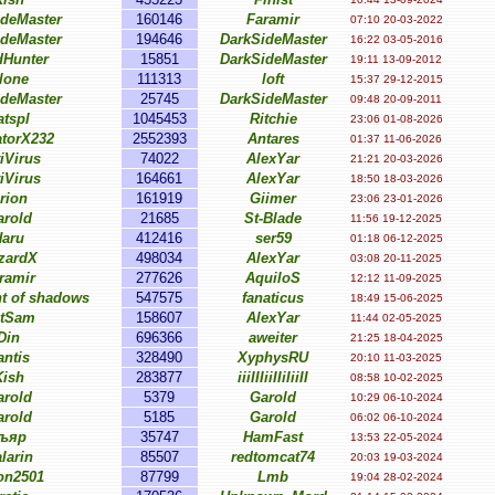
ideMaster
160146
Faramir
07:10 20-03-2022
ideMaster
194646
DarkSideMaster
16:22 03-05-2016
dHunter
15851
DarkSideMaster
19:11 13-09-2012
lone
111313
loft
15:37 29-12-2015
ideMaster
25745
DarkSideMaster
09:48 20-09-2011
atspl
1045453
Ritchie
23:06 01-08-2026
atorX232
2552393
Antares
01:37 11-06-2026
iVirus
74022
AlexYar
21:21 20-03-2026
iVirus
164661
AlexYar
18:50 18-03-2026
rion
161919
Giimer
23:06 23-01-2026
arold
21685
St-Blade
11:56 19-12-2025
Haru
412416
ser59
01:18 06-12-2025
zardX
498034
AlexYar
03:08 20-11-2025
ramir
277626
AquiloS
12:12 11-09-2025
t of shadows
547575
fanaticus
18:49 15-06-2025
tSam
158607
AlexYar
11:44 02-05-2025
Din
696366
aweiter
21:25 18-04-2025
antis
328490
XyphysRU
20:10 11-03-2025
Kish
283877
iiiIIIiiIIiIiiII
08:58 10-02-2025
arold
5379
Garold
10:29 06-10-2024
arold
5185
Garold
06:02 06-10-2024
ъяр
35747
HamFast
13:53 22-05-2024
larin
85507
redtomcat74
20:03 19-03-2024
n2501
87799
Lmb
19:04 28-02-2024