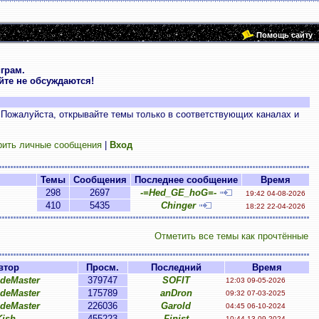
Помощь сайту
грам.
те не обсуждаются!
 Пожалуйста, открывайте темы только в соответствующих каналах и
рить личные сообщения
|
Вход
Темы
Сообщения
Последнее сообщение
Время
298
2697
-=Hed_GE_hoG=-
19:42 04-08-2026
410
5435
Chinger
18:22 22-04-2026
Отметить все темы как прочтённые
втор
Просм.
Последний
Время
ideMaster
379747
SOFIT
12:03 09-05-2026
ideMaster
175789
anDron
09:32 07-03-2025
ideMaster
226036
Garold
04:45 06-10-2024
Kish
455223
Finist
10:44 13-09-2024