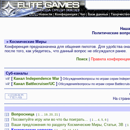
Новости
|
Конференция
|
Чат
|
База данных
|
Творчество
.
Наша
Политические вопр
» Космические Миры
Конференция предназначена для общения пилотов. Для удобства она 
после того, как убедитесь, что данный вопрос не обсуждался ранее.
Поиск
|
Правила конференци
Суб-каналы
[
Канал Independence War
]
Обсуждения/вопросы по играм серии Indepe
[
Канал Battlecruiser/UC
]
Обсуждения/вопросы по играм серии Battlecrui
На стран
Вопросница
[
1
...
19
,
20
,
21
]
Посоветуйте игру или во что бы поиграть...
[
1
...
4
,
5
,
6
]
Ваши предложения по разделу Космические Миры, Статьи, ЗВ
[
1
Космические новости