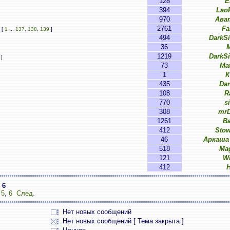
128
E
394
Lao
970
Ава
2761
Fa
[
1
...
137
,
138
,
139
]
494
DarkS
36
M
1219
DarkS
]
73
Ma
1
К
435
Da
108
R
770
s
308
mrD
1261
B
412
Sto
46
Аркаша
518
Ma
121
W
412
з
6
,
5
,
6
След.
Нет новых сообщений
Нет новых сообщений [ Тема закрыта ]