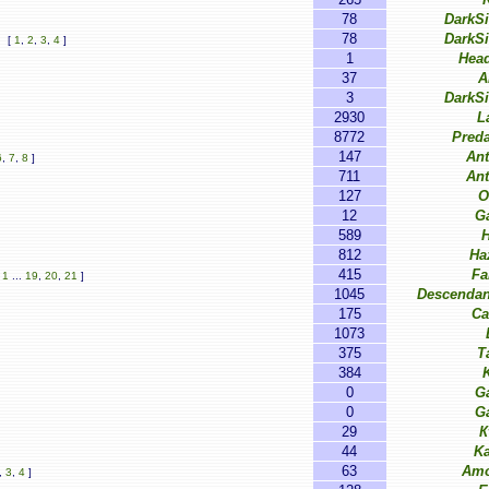
78
DarkS
78
DarkS
[
1
,
2
,
3
,
4
]
1
Hea
37
A
3
DarkS
2930
L
8772
Pred
147
Ant
6
,
7
,
8
]
711
Ant
127
O
12
G
589
812
Ha
415
Fa
[
1
...
19
,
20
,
21
]
1045
Descendan
175
Ca
1073
375
T
384
0
G
0
G
29
К
44
Ka
63
Amo
,
3
,
4
]