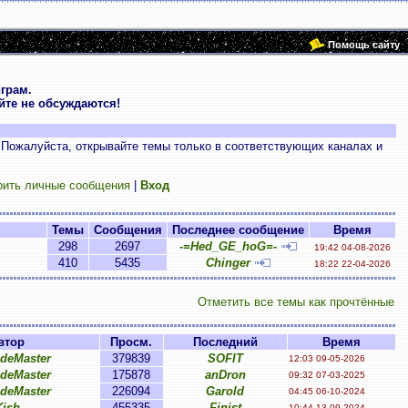
Помощь сайту
грам.
те не обсуждаются!
 Пожалуйста, открывайте темы только в соответствующих каналах и
рить личные сообщения
|
Вход
Темы
Сообщения
Последнее сообщение
Время
298
2697
-=Hed_GE_hoG=-
19:42 04-08-2026
410
5435
Chinger
18:22 22-04-2026
Отметить все темы как прочтённые
втор
Просм.
Последний
Время
ideMaster
379839
SOFIT
12:03 09-05-2026
ideMaster
175878
anDron
09:32 07-03-2025
ideMaster
226094
Garold
04:45 06-10-2024
Kish
455335
Finist
10:44 13-09-2024