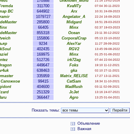
retic
170588
Unknown_Mord
21:14 15-02-2024
Fremda
311700
KvaNTy
07:04 30-11-2023
тар ВС
644902
Arx
10:31 24-09-2023
ramir
1079727
Angelator_A
22:24 16-09-2023
ideMaster
285800
Midgard
16:51 28-03-2023
inx
66405
Minx
02:37 19-03-2023
ideMaster
855318
Ocean
23:11 30-12-2022
tveich
155806
CorporalCrap
05:13 22-10-2022
ъяр
9234
AlexYar
11:27 28-09-2022
rkSoul
402435
RGV2
13:45 09-08-2022
aziel
169975
Minx
01:25 01-06-2022
intez
512726
irk72ag
07:44 22-04-2022
ragon
449647
Foks
19:10 11-12-2021
ar4uk
638463
gka
02:10 27-11-2021
wmaster
335959
Matrix_RELISE
17:27 13-11-2021
 Сапожков
99415
CatSam
18:34 11-10-2021
gidont
404600
MadRush
03:11 02-09-2021
izard
251329
JcJet
13:16 24-07-2021
Haru
366447
Agro
13:25 01-04-2021
Показать темы:
Объявление
Важная