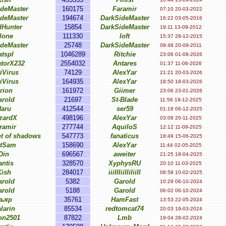
ideMaster
160175
Faramir
07:10 20-03-2022
ideMaster
194674
DarkSideMaster
16:22 03-05-2016
dHunter
15854
DarkSideMaster
19:11 13-09-2012
lone
111330
loft
15:37 29-12-2015
ideMaster
25748
DarkSideMaster
09:48 20-09-2011
atspl
1046289
Ritchie
23:06 01-08-2026
atorX232
2554032
Antares
01:37 11-06-2026
iVirus
74129
AlexYar
21:21 20-03-2026
iVirus
164935
AlexYar
18:50 18-03-2026
rion
161972
Giimer
23:06 23-01-2026
arold
21697
St-Blade
11:56 19-12-2025
Haru
412544
ser59
01:18 06-12-2025
zardX
498196
AlexYar
03:08 20-11-2025
ramir
277744
AquiloS
12:12 11-09-2025
t of shadows
547773
fanaticus
18:49 15-06-2025
tSam
158690
AlexYar
11:44 02-05-2025
Din
696567
aweiter
21:25 18-04-2025
antis
328570
XyphysRU
20:10 11-03-2025
Kish
284017
iiiIIIiiIIiIiiII
08:58 10-02-2025
arold
5382
Garold
10:29 06-10-2024
arold
5188
Garold
06:02 06-10-2024
ъяр
35761
HamFast
13:53 22-05-2024
larin
85534
redtomcat74
20:03 19-03-2024
n2501
87822
Lmb
19:04 28-02-2024