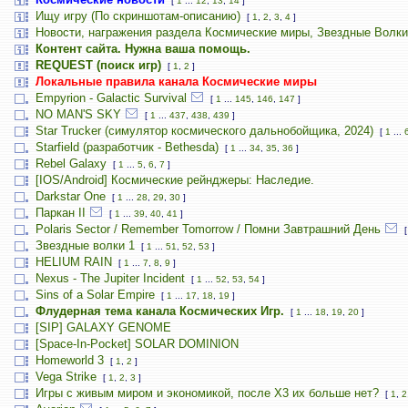
[
1
...
12
,
13
,
14
]
Ищу игру (По скриншотам-описанию)
[
1
,
2
,
3
,
4
]
Новости, награжения раздела Космические миры, Звездные Волки
Контент сайта. Нужна ваша помощь.
REQUEST (поиск игр)
[
1
,
2
]
Локальные правила канала Космические миры
Empyrion - Galactic Survival
[
1
...
145
,
146
,
147
]
NO MAN'S SKY
[
1
...
437
,
438
,
439
]
Star Trucker (симулятор космического дальнобойщика, 2024)
[
1
...
Starfield (разработчик - Bethesda)
[
1
...
34
,
35
,
36
]
Rebel Galaxy
[
1
...
5
,
6
,
7
]
[IOS/Android] Космические рейнджеры: Наследие.
Darkstar One
[
1
...
28
,
29
,
30
]
Паркан II
[
1
...
39
,
40
,
41
]
Polaris Sector / Remember Tomorrow / Помни Завтрашний День
Звездные волки 1
[
1
...
51
,
52
,
53
]
HELIUM RAIN
[
1
...
7
,
8
,
9
]
Nexus - The Jupiter Incident
[
1
...
52
,
53
,
54
]
Sins of a Solar Empire
[
1
...
17
,
18
,
19
]
Флудерная тема канала Космических Игр.
[
1
...
18
,
19
,
20
]
[SIP] GALAXY GENOME
[Space-In-Pocket] SOLAR DOMINION
Homeworld 3
[
1
,
2
]
Vega Strike
[
1
,
2
,
3
]
Игры с живым миром и экономикой, после X3 их больше нет?
[
1
,
2