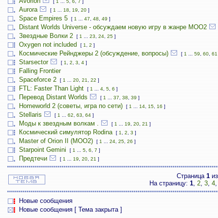
Avorion
[
1
...
5
,
6
,
7
]
Aurora
[
1
...
18
,
19
,
20
]
Space Empires 5
[
1
...
47
,
48
,
49
]
Distant Worlds Universe - обсуждаем новую игру в жанре MOO2
Звездные Волки 2
[
1
...
23
,
24
,
25
]
Oxygen not included
[
1
,
2
]
Космические Рейнджеры 2 (обсуждение, вопросы)
[
1
...
59
,
60
,
61
Starsector
[
1
,
2
,
3
,
4
]
Falling Frontier
Spaceforce 2
[
1
...
20
,
21
,
22
]
FTL: Faster Than Light
[
1
...
4
,
5
,
6
]
Перевод Distant Worlds
[
1
...
37
,
38
,
39
]
Homeworld 2 (советы, игра по сети)
[
1
...
14
,
15
,
16
]
Stellaris
[
1
...
62
,
63
,
64
]
Моды к звездным волкам .
[
1
...
19
,
20
,
21
]
Космический симулятор Rodina
[
1
,
2
,
3
]
Master of Orion II (MOO2)
[
1
...
24
,
25
,
26
]
Starpoint Gemini
[
1
...
5
,
6
,
7
]
Предтечи
[
1
...
19
,
20
,
21
]
Страница
1
и
На страницу:
1
,
2
,
3
,
4
Новые сообщения
Новые сообщения [ Тема закрыта ]