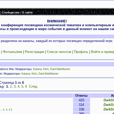
|
Сообщество
|
О сайте
ВНИМАНИЕ!
 конференция посвящена космической тематике и компьютерным и
осы и происходящие в мире события в данный момент на нашем сай
разделена на каналы, каждый из которых посвящен определенной игре.
и
|
Фотоальбом
|
Регистрация
|
Список пилотов
|
Профиль
|
Войти и прове
ndence War. Модераторы:
Katana
,
Kish
,
DarkSideMaster
ser. Модераторы:
Katana
,
Kish
,
DarkSideMaster
Страница
1
из
6
ицу:
1
,
2
,
3
,
4
,
5
,
6
След.
Ответы
А
415
DarkS
114
DarkS
106
DarkS
...
4
,
5
,
6
]
265