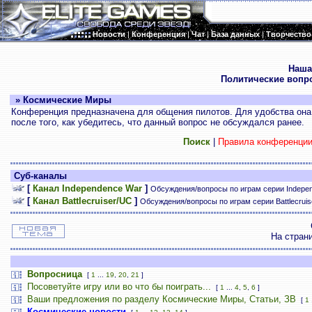
Новости
|
Конференция
|
Чат
|
База данных
|
Творчество
.
Наша
Политические вопр
» Космические Миры
Конференция предназначена для общения пилотов. Для удобства она 
после того, как убедитесь, что данный вопрос не обсуждался ранее.
Поиск
|
Правила конференци
Суб-каналы
[
Канал Independence War
]
Обсуждения/вопросы по играм серии Indepe
[
Канал Battlecruiser/UC
]
Обсуждения/вопросы по играм серии Battlecrui
На стран
Вопросница
[
1
...
19
,
20
,
21
]
Посоветуйте игру или во что бы поиграть...
[
1
...
4
,
5
,
6
]
Ваши предложения по разделу Космические Миры, Статьи, ЗВ
[
1
Космические новости