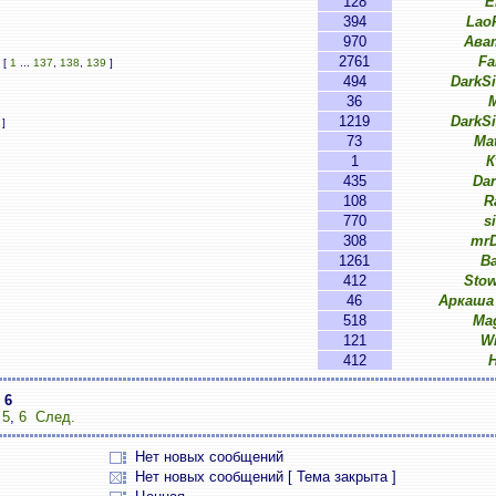
128
E
394
Lao
970
Ава
2761
Fa
[
1
...
137
,
138
,
139
]
494
DarkS
36
M
1219
DarkS
]
73
Ma
1
К
435
Da
108
R
770
s
308
mrD
1261
B
412
Sto
46
Аркаша
518
Ma
121
W
412
з
6
,
5
,
6
След.
Нет новых сообщений
Нет новых сообщений [ Тема закрыта ]