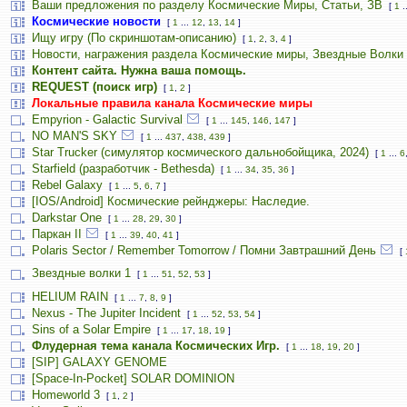
Ваши предложения по разделу Космические Миры, Статьи, ЗВ
[
1
.
Космические новости
[
1
...
12
,
13
,
14
]
Ищу игру (По скриншотам-описанию)
[
1
,
2
,
3
,
4
]
Новости, награжения раздела Космические миры, Звездные Волки
Контент сайта. Нужна ваша помощь.
REQUEST (поиск игр)
[
1
,
2
]
Локальные правила канала Космические миры
Empyrion - Galactic Survival
[
1
...
145
,
146
,
147
]
NO MAN'S SKY
[
1
...
437
,
438
,
439
]
Star Trucker (симулятор космического дальнобойщика, 2024)
[
1
...
6
Starfield (разработчик - Bethesda)
[
1
...
34
,
35
,
36
]
Rebel Galaxy
[
1
...
5
,
6
,
7
]
[IOS/Android] Космические рейнджеры: Наследие.
Darkstar One
[
1
...
28
,
29
,
30
]
Паркан II
[
1
...
39
,
40
,
41
]
Polaris Sector / Remember Tomorrow / Помни Завтрашний День
[
Звездные волки 1
[
1
...
51
,
52
,
53
]
HELIUM RAIN
[
1
...
7
,
8
,
9
]
Nexus - The Jupiter Incident
[
1
...
52
,
53
,
54
]
Sins of a Solar Empire
[
1
...
17
,
18
,
19
]
Флудерная тема канала Космических Игр.
[
1
...
18
,
19
,
20
]
[SIP] GALAXY GENOME
[Space-In-Pocket] SOLAR DOMINION
Homeworld 3
[
1
,
2
]