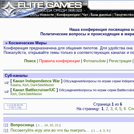
Новости
|
Конференция
|
Чат
|
База данных
|
Творчество
.
Наша конференция посвящена к
Политические вопросы и происходящие в мире
» Космические Миры
Конференция предназначена для общения пилотов. Для удобства она 
Пожалуйста, открывайте темы только в соответствующих каналах и пос
Поиск
|
Правила конференции
|
Фотоальбом
|
Регистрация
Суб-каналы
[
Канал Independence War
]
Обсуждения/вопросы по играм серии Indepen
Katana
,
Kish
,
DarkSideMaster
[
Канал Battlecruiser/UC
]
Обсуждения/вопросы по играм серии Battlecruis
Kish
,
DarkSideMaster
Страница
1
из
6
На страницу:
1
,
2
,
3
,
4
,
5
,
6
Сл
Вопросница
[
1
...
19
,
20
,
21
]
Посоветуйте игру или во что бы поиграть...
[
1
...
4
,
5
,
6
]