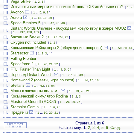
Vega Strike
[
1
,
2
,
3
]
Игры с живым миром и экономикой, после X3 их больше нет?
[
1
,
2
Avorion
[
1
...
5
,
6
,
7
]
Aurora
[
1
...
18
,
19
,
20
]
Space Empires 5
[
1
...
47
,
48
,
49
]
Distant Worlds Universe - обсуждаем новую игру в жанре MOO2
[
1
...
137
,
138
,
139
]
Звездные Волки 2
[
1
...
23
,
24
,
25
]
Oxygen not included
[
1
,
2
]
Космические Рейнджеры 2 (обсуждение, вопросы)
[
1
...
59
,
60
,
61
Starsector
[
1
,
2
,
3
,
4
]
Falling Frontier
Spaceforce 2
[
1
...
20
,
21
,
22
]
FTL: Faster Than Light
[
1
...
4
,
5
,
6
]
Перевод Distant Worlds
[
1
...
37
,
38
,
39
]
Homeworld 2 (советы, игра по сети)
[
1
...
14
,
15
,
16
]
Stellaris
[
1
...
62
,
63
,
64
]
Моды к звездным волкам .
[
1
...
19
,
20
,
21
]
Космический симулятор Rodina
[
1
,
2
,
3
]
Master of Orion II (MOO2)
[
1
...
24
,
25
,
26
]
Starpoint Gemini
[
1
...
5
,
6
,
7
]
Предтечи
[
1
...
19
,
20
,
21
]
Страница
1
из
6
На страницу:
1
,
2
,
3
,
4
,
5
,
6
След.