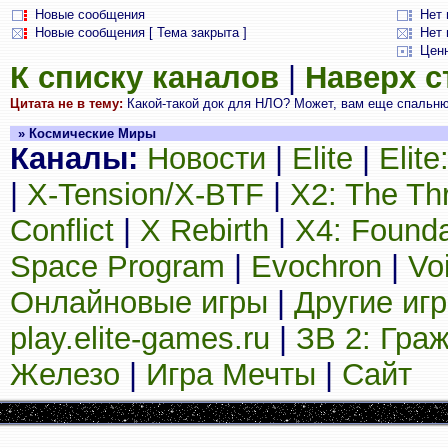
Новые сообщения
Нет
Новые сообщения [ Тема закрыта ]
Нет 
Цен
К списку каналов
|
Наверх 
Цитата не в тему:
Какой-такой док для НЛО? Может, вам еще спальню 
» Космические Миры
Каналы:
Новости
|
Elite
|
Elit
|
X-Tension/X-BTF
|
X2: The Th
Conflict
|
X Rebirth
|
X4: Founda
Space Program
|
Evochron
|
Vo
Онлайновые игры
|
Другие иг
play.elite-games.ru
|
ЗВ 2: Гра
Железо
|
Игра Мечты
|
Сайт