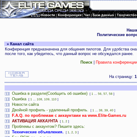
Новости
|
Конференция
|
Чат
|
База данных
|
Творчество
.
Наша
Политические вопр
» Канал сайта
Конференция предназначена для общения пилотов. Для удобства она 
после того, как убедитесь, что данный вопрос не обсуждался ранее.
Поиск
|
Правила конференци
На страницу:
1
Ошибка в разделе(Сообщить об ошибке)
[
1
...
56
,
57
,
58
]
Ошибка
[
1
...
108
,
109
,
110
]
Новости сайта
Двойной профиль - удаленный профиль.
[
1
...
38
,
39
,
40
]
F.A.Q. по проблемам с аккаунтами на www.Elite-Games.ru
АКТИВАЦИЯ АККАУНТА
[
1
,
2
]
Проблемы с аккаунтом? Пишите здесь:
Технические объявления.
[
1
,
2
,
3
]