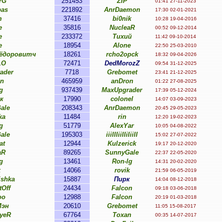
rG
251453
ZIP
01:41 27-11-2023
bas
221892
AnrDaemon
17:30 02-01-2021
m
37416
bi0nik
10:28 19-04-2016
e
35816
NucleaR
00:52 09-12-2014
e
233372
Тихий
11:42 09-10-2014
e
18954
Alone
22:50 25-03-2010
ьёдоровитч
18261
rcho2opck
18:32 09-04-2026
LO
72471
DedMorozZ
09:54 31-12-2025
ader
7718
Grebomet
23:41 21-12-2025
n
465959
anDron
01:22 27-08-2025
g
937439
MaxUpgrader
17:39 05-12-2024
к
17990
colonel
14:07 03-09-2023
ale
208343
AnrDaemon
20:45 29-05-2023
ka
11484
rin
12:20 19-02-2023
g
51779
AlexYar
10:05 04-08-2022
ale
195303
iiiIIIiiIIiIiiII
15:02 27-07-2022
at
12944
Kulzerick
19:17 20-12-2020
aR
89265
SunnyGale
22:37 22-05-2020
g
13461
Ron-lg
14:31 20-02-2020
k
14066
rovik
21:59 06-05-2019
ishka
15887
Пирк
14:04 08-12-2018
tOff
24434
Falcon
09:18 03-06-2018
oo
12988
Falcon
20:19 01-03-2018
Мэн
20610
Grebomet
11:05 15-08-2017
ayeR
67764
Toxan
00:35 14-07-2017