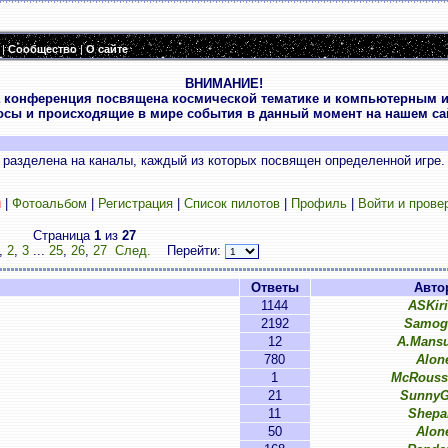
|
Сообщество
|
О сайте
ВНИМАНИЕ!
 конференция посвящена космической тематике и компьютерным и
осы и происходящие в мире события в данный момент на нашем сай
разделена на каналы, каждый из которых посвящен определенной игре.
и
|
Фотоальбом
|
Регистрация
|
Список пилотов
|
Профиль
|
Войти и прове
Страница
1
из
27
,
2
,
3
...
25
,
26
,
27
След.
Перейти:
Ответы
Авто
1144
ASKiri
2192
Samog
12
A.Mans
780
Alon
1
McRouss
21
SunnyG
11
Shepa
50
Alon