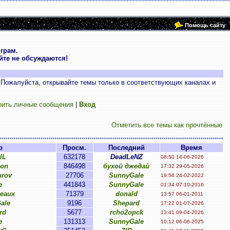
Помощь сайту
грам.
те не обсуждаются!
 Пожалуйста, открывайте темы только в соответствующих каналах и
рить личные сообщения
|
Вход
Отметить все темы как прочтённые
р
Просм.
Последний
Время
lL
632178
DeadLeNZ
08:50 14-06-2026
on
846498
бухой джедай
17:32 29-05-2026
urov
27706
SunnyGale
19:56 24-02-2022
e
441843
SunnyGale
01:34 07-10-2016
eaux
71379
donald
13:57 06-01-2011
ale
9196
Shepard
17:22 01-07-2026
rd
5677
rcho2opck
13:41 09-04-2026
e
131313
SunnyGale
10:12 06-06-2025