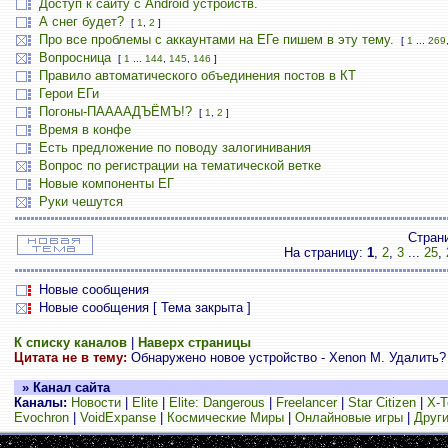
Доступ к сайту с Android устройств.
А снег будет?
[
1
,
2
]
Про все проблемы с аккаунтами на ЕГе пишем в эту тему.
[
1
...
269
Вопросница
[
1
...
144
,
145
,
146
]
Правило автоматического объединения постов в КТ
Герои ЕГи
Погоны-ПААААДЪЁМЪ!?
[
1
,
2
]
Время в конфе
Есть предложение по поводу залогинивания
Вопрос по регистрации на тематической ветке
Новые компоненты ЕГ
Руки чешутся
Стран
На страницу:
1
,
2
,
3
...
25
,
Новые сообщения
Новые сообщения [ Тема закрыта ]
К списку каналов
|
Наверх страницы
Цитата не в тему:
Обнаружено новое устройство - Xenon M. Удалить?
» Канал сайта
Каналы:
Новости
|
Elite
|
Elite: Dangerous
|
Freelancer
|
Star Citizen
|
X-T
Evochron
|
VoidExpanse
|
Космические Миры
|
Онлайновые игры
|
Други