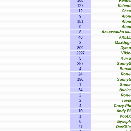
168
Rende
127
Kalem
12
Che
9
Alon
151
Alon
0
Alon
8
Альександр Ф
48
AKEL
2
MaxUpgr
809
Dymo
2297
Vikin
5
Хими
287
SunnyG
4
Burva
24
Ron-l
190
SunnyG
1
Snocr
54
Nucle
2
Ron-l
2
rovi
4
Crazy-Ph
10
Andy Bi
1
VooD
6
Булер
27
DarKSl