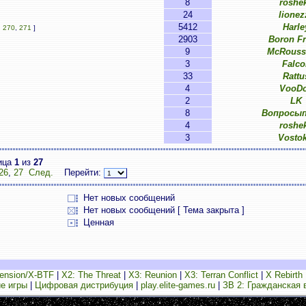
8
roshe
24
lionez
5412
Harle
,
270
,
271
]
2903
Boron Fr
9
McRouss
3
Falco
33
Rattu
4
VooD
2
LK
8
Вопросы
4
roshe
3
Vostok
ица
1
из
27
26
,
27
След.
Перейти:
Нет новых сообщений
Нет новых сообщений [ Тема закрыта ]
Ценная
ension/X-BTF
|
X2: The Threat
|
X3: Reunion
|
X3: Terran Conflict
|
X Rebirth
е игры
|
Цифровая дистрибуция
|
play.elite-games.ru
|
ЗВ 2: Гражданская 