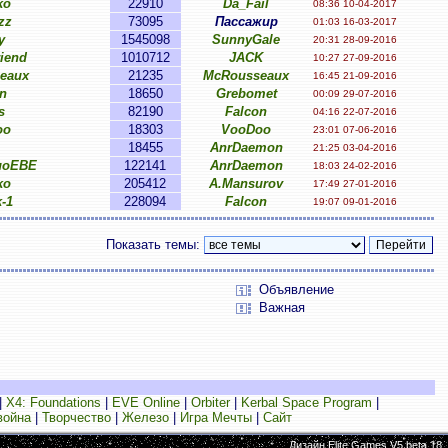
ko
22910
Da_Fail
08:36 10-04-2017
zz
73095
Пассажир
01:03 16-03-2017
y
1545098
SunnyGale
20:31 28-09-2016
iend
1010712
JACK
10:27 27-09-2016
eaux
21235
McRousseaux
16:45 21-09-2016
n
18650
Grebomet
00:09 29-07-2016
s
82190
Falcon
04:16 22-07-2016
oo
18303
VooDoo
23:01 07-06-2016
18455
AnrDaemon
21:25 03-04-2016
поЕВЕ
122141
AnrDaemon
18:03 24-02-2016
ko
205412
A.Mansurov
17:49 27-01-2016
-1
228094
Falcon
19:07 09-01-2016
Показать темы:
Объявление
Важная
|
X4: Foundations
|
EVE Online
|
Orbiter
|
Kerbal Space Program
|
война
|
Творчество
|
Железо
|
Игра Мечты
|
Сайт
Дизайн Elite Games V5 beta.18