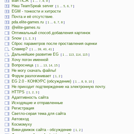
Бан ПСЖ
[
1
...
7
,
8
,
9
]
Наш TeamSpeak server
[
1
...
5
,
6
,
7
]
EGM - тонкости и хитрости
Почта и её отсутствие.
pda.elite-games.ru
[
1
...
6
,
7
,
8
]
@elite-games.ru
Оптимальный способ добавления картинок
Snow
[
1
,
2
,
3
]
Сброс параметров после проставления оценки
Спамер?
[
1
...
39
,
40
,
41
]
Дальнейшее развитие EG
[
1
...
113
,
114
,
115
]
Хочу погон именной
Вопросница
[
1
...
13
,
14
,
15
]
Не могу скачать файлы!
Форум разлогинивает
[
1
,
2
]
EG 2.0 - КОНКУРС (обсуждение)
[
1
...
8
,
9
,
10
]
Не приходит подтверждение на электронную почту.
HTTPS
[
1
,
2
,
3
]
Адаптивность сайта
Исходящие и отправленные
Регистрация
Светло-серая тема для сайта
Автовход
Космомуху
Вики-движок сайта - обсуждение
[
1
,
2
]