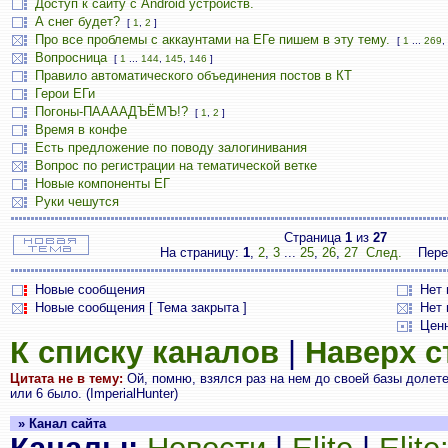
Доступ к сайту с Android устройств.
А снег будет?
[
1
,
2
]
Про все проблемы с аккаунтами на ЕГе пишем в эту тему.
[
1
...
269
,
Вопросница
[
1
...
144
,
145
,
146
]
Правило автоматического объединения постов в КТ
Герои ЕГи
Погоны-ПААААДЪЁМЪ!?
[
1
,
2
]
Время в конфе
Есть предложение по поводу залогинивания
Вопрос по регистрации на тематической ветке
Новые компоненты ЕГ
Руки чешутся
Страница
1
из
27
На страницу:
1
,
2
,
3
...
25
,
26
,
27
След.
Пере
Новые сообщения
Нет
Новые сообщения [ Тема закрыта ]
Нет 
Цен
К списку каналов
|
Наверх 
Цитата не в тему:
Ой, помню, взялся раз на нем до своей базы долетет
или 6 было. (ImperialHunter)
» Канал сайта