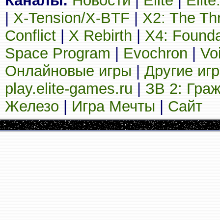
Каналы:
Новости
|
Elite
|
Elit
|
X-Tension/X-BTF
|
X2: The Th
Conflict
|
X Rebirth
|
X4: Founda
Space Program
|
Evochron
|
Vo
Онлайновые игры
|
Другие иг
play.elite-games.ru
|
ЗВ 2: Гра
Железо
|
Игра Мечты
|
Сайт