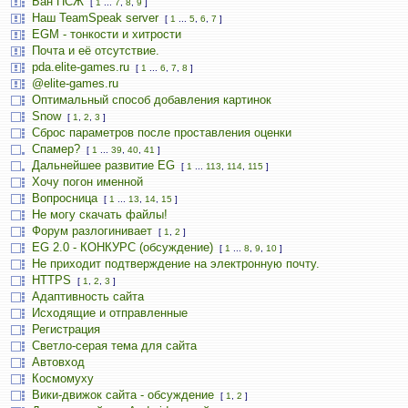
Бан ПСЖ
[
1
...
7
,
8
,
9
]
Наш TeamSpeak server
[
1
...
5
,
6
,
7
]
EGM - тонкости и хитрости
Почта и её отсутствие.
pda.elite-games.ru
[
1
...
6
,
7
,
8
]
@elite-games.ru
Оптимальный способ добавления картинок
Snow
[
1
,
2
,
3
]
Сброс параметров после проставления оценки
Спамер?
[
1
...
39
,
40
,
41
]
Дальнейшее развитие EG
[
1
...
113
,
114
,
115
]
Хочу погон именной
Вопросница
[
1
...
13
,
14
,
15
]
Не могу скачать файлы!
Форум разлогинивает
[
1
,
2
]
EG 2.0 - КОНКУРС (обсуждение)
[
1
...
8
,
9
,
10
]
Не приходит подтверждение на электронную почту.
HTTPS
[
1
,
2
,
3
]
Адаптивность сайта
Исходящие и отправленные
Регистрация
Светло-серая тема для сайта
Автовход
Космомуху
Вики-движок сайта - обсуждение
[
1
,
2
]