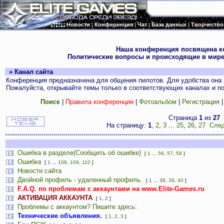
Новости
|
Конференция
|
Чат
|
База данных
|
Творчество
.
Наша конференция посвящена к
Политические вопросы и происходящие в мире
» Канал сайта
Конференция предназначена для общения пилотов. Для удобства она 
Пожалуйста, открывайте темы только в соответствующих каналах и пос
Поиск
|
Правила конференции
|
Фотоальбом
|
Регистрация
Страница
1
из
27
На страницу:
1
,
2
,
3
...
25
,
26
,
27
След
Ошибка в разделе(Сообщить об ошибке)
[
1
...
56
,
57
,
58
]
Ошибка
[
1
...
108
,
109
,
110
]
Новости сайта
Двойной профиль - удаленный профиль.
[
1
...
38
,
39
,
40
]
F.A.Q. по проблемам с аккаунтами на www.Elite-Games.ru
АКТИВАЦИЯ АККАУНТА
[
1
,
2
]
Проблемы с аккаунтом? Пишите здесь:
Технические объявления.
[
1
,
2
,
3
]