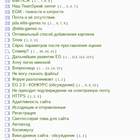
Бан ПСЖ
[
1
...
7
,
8
,
9
]
Наш TeamSpeak server
[
1
...
5
,
6
,
7
]
EGM - тонкости и хитрости
Почта и её отсутствие.
pda.elite-games.ru
[
1
...
6
,
7
,
8
]
@elite-games.ru
Оптимальный способ добавления картинок
Snow
[
1
,
2
,
3
]
Сброс параметров после проставления оценки
Спамер?
[
1
...
39
,
40
,
41
]
Дальнейшее развитие EG
[
1
...
113
,
114
,
115
]
Хочу погон именной
Вопросница
[
1
...
13
,
14
,
15
]
Не могу скачать файлы!
Форум разлогинивает
[
1
,
2
]
EG 2.0 - КОНКУРС (обсуждение)
[
1
...
8
,
9
,
10
]
Не приходит подтверждение на электронную почту.
HTTPS
[
1
,
2
,
3
]
Адаптивность сайта
Исходящие и отправленные
Регистрация
Светло-серая тема для сайта
Автовход
Космомуху
Вики-движок сайта - обсуждение
[
1
,
2
]