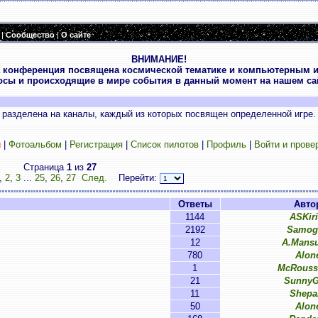
|
Сообщество
|
О сайте
ВНИМАНИЕ!
 конференция посвящена космической тематике и компьютерным и
осы и происходящие в мире события в данный момент на нашем сай
разделена на каналы, каждый из которых посвящен определенной игре.
и
|
Фотоальбом
|
Регистрация
|
Список пилотов
|
Профиль
|
Войти и прове
Страница
1
из
27
,
2
,
3
...
25
,
26
,
27
След.
Перейти:
Ответы
Авто
1144
ASKiri
2192
Samog
12
A.Mans
780
Alon
1
McRouss
21
SunnyG
11
Shepa
50
Alon