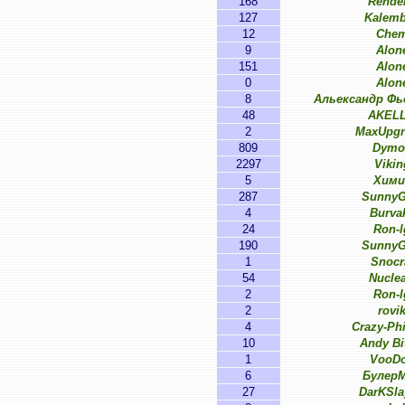
168
Rende
127
Kalem
12
Che
9
Alon
151
Alon
0
Alon
8
Альександр Ф
48
AKEL
2
MaxUpgr
809
Dymo
2297
Vikin
5
Хими
287
SunnyG
4
Burva
24
Ron-l
190
SunnyG
1
Snocr
54
Nucle
2
Ron-l
2
rovi
4
Crazy-Ph
10
Andy Bi
1
VooD
6
Булер
27
DarKSl