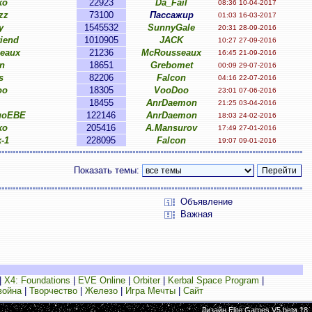
ko
22923
Da_Fail
08:36 10-04-2017
zz
73100
Пассажир
01:03 16-03-2017
y
1545532
SunnyGale
20:31 28-09-2016
iend
1010905
JACK
10:27 27-09-2016
eaux
21236
McRousseaux
16:45 21-09-2016
n
18651
Grebomet
00:09 29-07-2016
s
82206
Falcon
04:16 22-07-2016
oo
18305
VooDoo
23:01 07-06-2016
18455
AnrDaemon
21:25 03-04-2016
поЕВЕ
122146
AnrDaemon
18:03 24-02-2016
ko
205416
A.Mansurov
17:49 27-01-2016
-1
228095
Falcon
19:07 09-01-2016
Показать темы:
Объявление
Важная
|
X4: Foundations
|
EVE Online
|
Orbiter
|
Kerbal Space Program
|
война
|
Творчество
|
Железо
|
Игра Мечты
|
Сайт
Дизайн Elite Games V5 beta.18