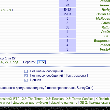
8
roshe
24
lionez
5412
Harle
,
270
,
271
]
2903
Boron Fr
9
McRouss
3
Falco
33
Rattu
4
VooD
2
LK
8
Вопросы
4
roshe
3
Vostok
ица
1
из
27
26
,
27
След.
Перейти:
Нет новых сообщений
Нет новых сообщений [ Тема закрыта ]
Ценная
и асечного бреда собеседнику? (поинтересовалась SunnyGale)
ension/X-BTF
|
X2: The Threat
|
X3: Reunion
|
X3: Terran Conflict
|
X Rebirth
е игры
|
Цифровая дистрибуция
|
play.elite-games.ru
|
ЗВ 2: Гражданская 