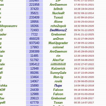
rG
251487
ZIP
01:41 27-11-2023
bas
221958
AnrDaemon
17:30 02-01-2021
m
37420
bi0nik
10:28 19-04-2016
e
35821
NucleaR
00:52 09-12-2014
e
233409
Тихий
11:42 09-10-2014
e
18956
Alone
22:50 25-03-2010
ьёдоровитч
18266
rcho2opck
18:32 09-04-2026
LO
72493
DedMorozZ
09:54 31-12-2025
ader
7722
Grebomet
23:41 21-12-2025
n
466028
anDron
01:22 27-08-2025
g
937540
MaxUpgrader
17:39 05-12-2024
к
17993
colonel
14:07 03-09-2023
ale
208389
AnrDaemon
20:45 29-05-2023
ka
11485
rin
12:20 19-02-2023
g
51792
AlexYar
10:05 04-08-2022
ale
195412
iiiIIIiiIIiIiiII
15:02 27-07-2022
at
12948
Kulzerick
19:17 20-12-2020
aR
89286
SunnyGale
22:37 22-05-2020
g
13464
Ron-lg
14:31 20-02-2020
k
14067
rovik
21:59 06-05-2019
ishka
15890
Пирк
14:04 08-12-2018
tOff
24439
Falcon
09:18 03-06-2018
oo
12988
Falcon
20:19 01-03-2018
Мэн
20613
Grebomet
11:05 15-08-2017
ayeR
67779
Toxan
00:35 14-07-2017