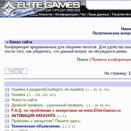
Новости
|
Конференция
|
Чат
|
База данных
|
Творчество
.
Наша
Политические вопр
» Канал сайта
Конференция предназначена для общения пилотов. Для удобства она 
после того, как убедитесь, что данный вопрос не обсуждался ранее.
Поиск
|
Правила конференци
На страницу:
1
Ошибка в разделе(Сообщить об ошибке)
[
1
...
56
,
57
,
58
]
Ошибка
[
1
...
108
,
109
,
110
]
Новости сайта
Двойной профиль - удаленный профиль.
[
1
...
38
,
39
,
40
]
F.A.Q. по проблемам с аккаунтами на www.Elite-Games.ru
АКТИВАЦИЯ АККАУНТА
[
1
,
2
]
Проблемы с аккаунтом? Пишите здесь:
Технические объявления.
[
1
,
2
,
3
]