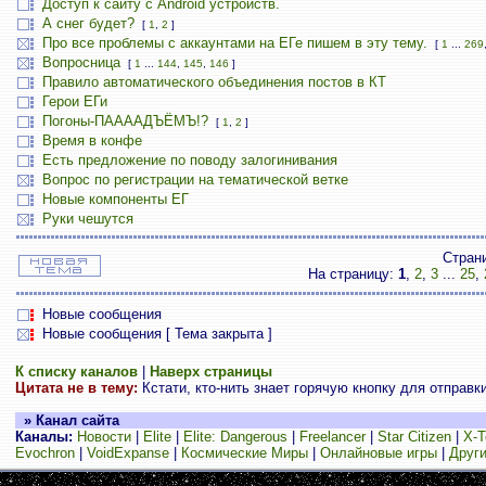
Доступ к сайту с Android устройств.
А снег будет?
[
1
,
2
]
Про все проблемы с аккаунтами на ЕГе пишем в эту тему.
[
1
...
269
Вопросница
[
1
...
144
,
145
,
146
]
Правило автоматического объединения постов в КТ
Герои ЕГи
Погоны-ПААААДЪЁМЪ!?
[
1
,
2
]
Время в конфе
Есть предложение по поводу залогинивания
Вопрос по регистрации на тематической ветке
Новые компоненты ЕГ
Руки чешутся
Стран
На страницу:
1
,
2
,
3
...
25
,
Новые сообщения
Новые сообщения [ Тема закрыта ]
К списку каналов
|
Наверх страницы
Цитата не в тему:
Кстати, кто-нить знает горячую кнопку для отправк
» Канал сайта
Каналы:
Новости
|
Elite
|
Elite: Dangerous
|
Freelancer
|
Star Citizen
|
X-T
Evochron
|
VoidExpanse
|
Космические Миры
|
Онлайновые игры
|
Други