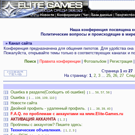
Новости
|
Конференция
|
Чат
|
База данных
|
Творчество
.
Наша конференция посвящена к
Политические вопросы и происходящие в мире
» Канал сайта
Конференция предназначена для общения пилотов. Для удобства она 
Пожалуйста, открывайте темы только в соответствующих каналах и пос
Поиск
|
Правила конференции
|
Фотоальбом
|
Регистрация
Страница
1
из
27
На страницу:
1
,
2
,
3
...
25
,
26
,
27
След
Ошибка в разделе(Сообщить об ошибке)
[
1
...
56
,
57
,
58
]
Ошибка
[
1
...
108
,
109
,
110
]
Новости сайта
Двойной профиль - удаленный профиль.
[
1
...
38
,
39
,
40
]
F.A.Q. по проблемам с аккаунтами на www.Elite-Games.ru
АКТИВАЦИЯ АККАУНТА
[
1
,
2
]
Проблемы с аккаунтом? Пишите здесь:
Технические объявления.
[
1
,
2
,
3
]