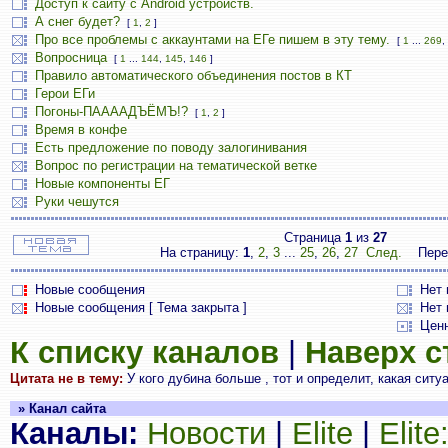
Доступ к сайту с Android устройств.
А снег будет?
[
1
,
2
]
Про все проблемы с аккаунтами на ЕГе пишем в эту тему.
[
1
...
269
,
Вопросница
[
1
...
144
,
145
,
146
]
Правило автоматического объединения постов в КТ
Герои ЕГи
Погоны-ПААААДЪЁМЪ!?
[
1
,
2
]
Время в конфе
Есть предложение по поводу залогинивания
Вопрос по регистрации на тематической ветке
Новые компоненты ЕГ
Руки чешутся
Страница
1
из
27
На страницу:
1
,
2
,
3
...
25
,
26
,
27
След.
Пере
Новые сообщения
Нет
Новые сообщения [ Тема закрыта ]
Нет 
Цен
К списку каналов
|
Наверх 
Цитата не в тему:
У кого дубина больше , тот и определит, какая ситуа
» Канал сайта
Каналы:
Новости
|
Elite
|
Elit