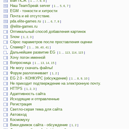
Бан ПСЖ
[
1
...
7
,
8
,
9
]
Наш TeamSpeak server
[
1
...
5
,
6
,
7
]
EGM - тонкости и хитрости
Почта и её отсутствие.
pda.elite-games.ru
[
1
...
6
,
7
,
8
]
@elite-games.ru
Оптимальный способ добавления картинок
Snow
[
1
,
2
,
3
]
Сброс параметров после проставления оценки
Спамер?
[
1
...
39
,
40
,
41
]
Дальнейшее развитие EG
[
1
...
113
,
114
,
115
]
Хочу погон именной
Вопросница
[
1
...
13
,
14
,
15
]
Не могу скачать файлы!
Форум разлогинивает
[
1
,
2
]
EG 2.0 - КОНКУРС (обсуждение)
[
1
...
8
,
9
,
10
]
Не приходит подтверждение на электронную почту.
HTTPS
[
1
,
2
,
3
]
Адаптивность сайта
Исходящие и отправленные
Регистрация
Светло-серая тема для сайта
Автовход
Космомуху
Вики-движок сайта - обсуждение
[
1
,
2
]