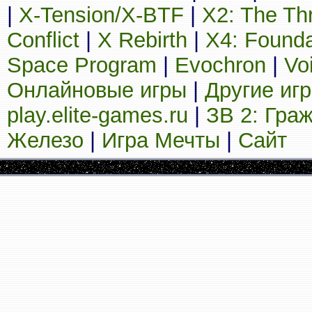
|
X-Tension/X-BTF
|
X2: The Th
Conflict
|
X Rebirth
|
X4: Founda
Space Program
|
Evochron
|
Vo
Онлайновые игры
|
Другие иг
play.elite-games.ru
|
ЗВ 2: Гра
Железо
|
Игра Мечты
|
Сайт