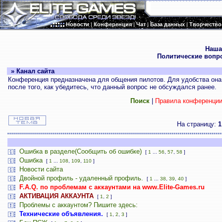
Новости
|
Конференция
|
Чат
|
База данных
|
Творчество
.
Наша
Политические вопр
» Канал сайта
Конференция предназначена для общения пилотов. Для удобства она 
после того, как убедитесь, что данный вопрос не обсуждался ранее.
Поиск
|
Правила конференци
На страницу:
1
Ошибка в разделе(Сообщить об ошибке)
[
1
...
56
,
57
,
58
]
Ошибка
[
1
...
108
,
109
,
110
]
Новости сайта
Двойной профиль - удаленный профиль.
[
1
...
38
,
39
,
40
]
F.A.Q. по проблемам с аккаунтами на www.Elite-Games.ru
АКТИВАЦИЯ АККАУНТА
[
1
,
2
]
Проблемы с аккаунтом? Пишите здесь:
Технические объявления.
[
1
,
2
,
3
]