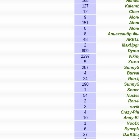
168
Rende
127
Kalem
12
Che
9
Alon
151
Alon
0
Alon
8
Альександр Ф
48
AKEL
2
MaxUpgr
809
Dymo
2297
Vikin
5
Хими
287
SunnyG
4
Burva
24
Ron-l
190
SunnyG
1
Snocr
54
Nucle
2
Ron-l
2
rovi
4
Crazy-Ph
10
Andy Bi
1
VooD
6
Булер
27
DarKSl