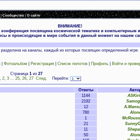
|
Сообщество
|
О сайте
ВНИМАНИЕ!
 конференция посвящена космической тематике и компьютерным и
осы и происходящие в мире события в данный момент на нашем сай
разделена на каналы, каждый из которых посвящен определенной игре.
и
|
Фотоальбом
|
Регистрация
|
Список пилотов
|
Профиль
|
Войти и прове
Страница
1
из
27
,
2
,
3
...
25
,
26
,
27
След.
Перейти:
Ответы
Авто
1144
ASKiri
2192
Samog
12
A.Mans
780
Alon
1
McRouss
21
SunnyG
11
Shepa
50
Alon