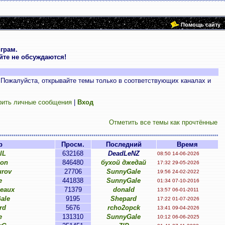
Помощь сайту
грам.
те не обсуждаются!
 Пожалуйста, открывайте темы только в соответствующих каналах и
рить личные сообщения
|
Вход
Отметить все темы как прочтённые
р
Просм.
Последний
Время
lL
632168
DeadLeNZ
08:50 14-06-2026
on
846480
бухой джедай
17:32 29-05-2026
urov
27706
SunnyGale
19:56 24-02-2022
e
441838
SunnyGale
01:34 07-10-2016
eaux
71379
donald
13:57 06-01-2011
ale
9195
Shepard
17:22 01-07-2026
rd
5676
rcho2opck
13:41 09-04-2026
e
131310
SunnyGale
10:12 06-06-2025