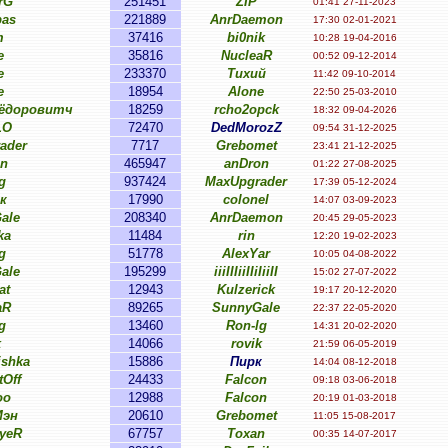
rG
251451
ZIP
01:41 27-11-2023
bas
221889
AnrDaemon
17:30 02-01-2021
m
37416
bi0nik
10:28 19-04-2016
e
35816
NucleaR
00:52 09-12-2014
e
233370
Тихий
11:42 09-10-2014
e
18954
Alone
22:50 25-03-2010
ьёдоровитч
18259
rcho2opck
18:32 09-04-2026
LO
72470
DedMorozZ
09:54 31-12-2025
ader
7717
Grebomet
23:41 21-12-2025
n
465947
anDron
01:22 27-08-2025
g
937424
MaxUpgrader
17:39 05-12-2024
к
17990
colonel
14:07 03-09-2023
ale
208340
AnrDaemon
20:45 29-05-2023
ka
11484
rin
12:20 19-02-2023
g
51778
AlexYar
10:05 04-08-2022
ale
195299
iiiIIIiiIIiIiiII
15:02 27-07-2022
at
12943
Kulzerick
19:17 20-12-2020
aR
89265
SunnyGale
22:37 22-05-2020
g
13460
Ron-lg
14:31 20-02-2020
k
14066
rovik
21:59 06-05-2019
ishka
15886
Пирк
14:04 08-12-2018
tOff
24433
Falcon
09:18 03-06-2018
oo
12988
Falcon
20:19 01-03-2018
Мэн
20610
Grebomet
11:05 15-08-2017
ayeR
67757
Toxan
00:35 14-07-2017