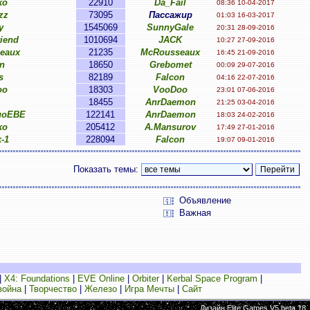
ko
22910
Da_Fail
08:36 10-04-2017
zz
73095
Пассажир
01:03 16-03-2017
y
1545069
SunnyGale
20:31 28-09-2016
iend
1010694
JACK
10:27 27-09-2016
eaux
21235
McRousseaux
16:45 21-09-2016
n
18650
Grebomet
00:09 29-07-2016
s
82189
Falcon
04:16 22-07-2016
oo
18303
VooDoo
23:01 07-06-2016
18455
AnrDaemon
21:25 03-04-2016
поЕВЕ
122141
AnrDaemon
18:03 24-02-2016
ko
205412
A.Mansurov
17:49 27-01-2016
-1
228094
Falcon
19:07 09-01-2016
Показать темы:
Объявление
Важная
|
X4: Foundations
|
EVE Online
|
Orbiter
|
Kerbal Space Program
|
война
|
Творчество
|
Железо
|
Игра Мечты
|
Сайт
Дизайн Elite Games V5 beta.18