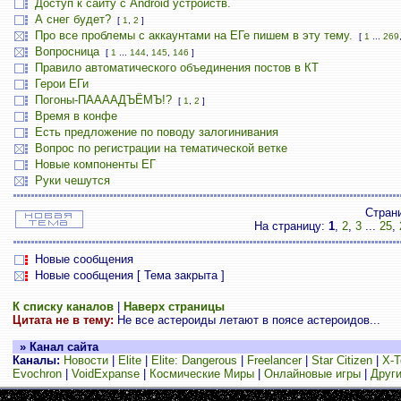
Доступ к сайту с Android устройств.
А снег будет?
[
1
,
2
]
Про все проблемы с аккаунтами на ЕГе пишем в эту тему.
[
1
...
269
Вопросница
[
1
...
144
,
145
,
146
]
Правило автоматического объединения постов в КТ
Герои ЕГи
Погоны-ПААААДЪЁМЪ!?
[
1
,
2
]
Время в конфе
Есть предложение по поводу залогинивания
Вопрос по регистрации на тематической ветке
Новые компоненты ЕГ
Руки чешутся
Стран
На страницу:
1
,
2
,
3
...
25
,
Новые сообщения
Новые сообщения [ Тема закрыта ]
К списку каналов
|
Наверх страницы
Цитата не в тему:
Не все астероиды летают в поясе астероидов...
» Канал сайта
Каналы:
Новости
|
Elite
|
Elite: Dangerous
|
Freelancer
|
Star Citizen
|
X-T
Evochron
|
VoidExpanse
|
Космические Миры
|
Онлайновые игры
|
Други