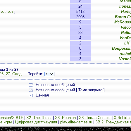
8
roshe
24
lionez
5412
Harle
,
270
,
271
]
2903
Boron Fr
9
McRouss
3
Falco
33
Rattu
4
VooD
2
LK
8
Вопросы
4
roshe
3
Vostok
ица
1
из
27
26
,
27
След.
Перейти:
Нет новых сообщений
Нет новых сообщений [ Тема закрыта ]
Ценная
ension/X-BTF
|
X2: The Threat
|
X3: Reunion
|
X3: Terran Conflict
|
X Rebirth
е игры
|
Цифровая дистрибуция
|
play.elite-games.ru
|
ЗВ 2: Гражданская 