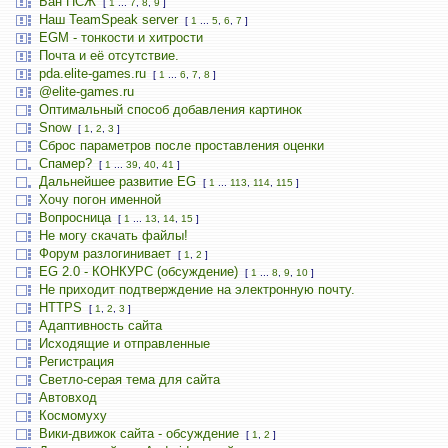
Бан ПСЖ
[
1
...
7
,
8
,
9
]
Наш TeamSpeak server
[
1
...
5
,
6
,
7
]
EGM - тонкости и хитрости
Почта и её отсутствие.
pda.elite-games.ru
[
1
...
6
,
7
,
8
]
@elite-games.ru
Оптимальный способ добавления картинок
Snow
[
1
,
2
,
3
]
Сброс параметров после проставления оценки
Спамер?
[
1
...
39
,
40
,
41
]
Дальнейшее развитие EG
[
1
...
113
,
114
,
115
]
Хочу погон именной
Вопросница
[
1
...
13
,
14
,
15
]
Не могу скачать файлы!
Форум разлогинивает
[
1
,
2
]
EG 2.0 - КОНКУРС (обсуждение)
[
1
...
8
,
9
,
10
]
Не приходит подтверждение на электронную почту.
HTTPS
[
1
,
2
,
3
]
Адаптивность сайта
Исходящие и отправленные
Регистрация
Светло-серая тема для сайта
Автовход
Космомуху
Вики-движок сайта - обсуждение
[
1
,
2
]