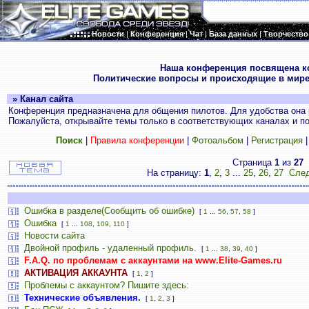
Новости
|
Конференция
|
Чат
|
База данных
|
Творчество
.
Наша конференция посвящена к
Политические вопросы и происходящие в мире
» Канал сайта
Конференция предназначена для общения пилотов. Для удобства она 
Пожалуйста, открывайте темы только в соответствующих каналах и пос
Поиск
|
Правила конференции
|
Фотоальбом
|
Регистрация
Страница
1
из
27
На страницу:
1
,
2
,
3
...
25
,
26
,
27
След
Ошибка в разделе(Сообщить об ошибке)
[
1
...
56
,
57
,
58
]
Ошибка
[
1
...
108
,
109
,
110
]
Новости сайта
Двойной профиль - удаленный профиль.
[
1
...
38
,
39
,
40
]
F.A.Q. по проблемам с аккаунтами на www.Elite-Games.ru
АКТИВАЦИЯ АККАУНТА
[
1
,
2
]
Проблемы с аккаунтом? Пишите здесь:
Технические объявления.
[
1
,
2
,
3
]