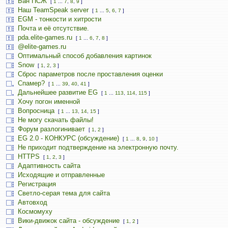
Бан ПСЖ
[
1
...
7
,
8
,
9
]
Наш TeamSpeak server
[
1
...
5
,
6
,
7
]
EGM - тонкости и хитрости
Почта и её отсутствие.
pda.elite-games.ru
[
1
...
6
,
7
,
8
]
@elite-games.ru
Оптимальный способ добавления картинок
Snow
[
1
,
2
,
3
]
Сброс параметров после проставления оценки
Спамер?
[
1
...
39
,
40
,
41
]
Дальнейшее развитие EG
[
1
...
113
,
114
,
115
]
Хочу погон именной
Вопросница
[
1
...
13
,
14
,
15
]
Не могу скачать файлы!
Форум разлогинивает
[
1
,
2
]
EG 2.0 - КОНКУРС (обсуждение)
[
1
...
8
,
9
,
10
]
Не приходит подтверждение на электронную почту.
HTTPS
[
1
,
2
,
3
]
Адаптивность сайта
Исходящие и отправленные
Регистрация
Светло-серая тема для сайта
Автовход
Космомуху
Вики-движок сайта - обсуждение
[
1
,
2
]