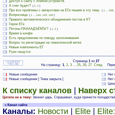
Доступ к сайту с Android устройств.
А снег будет?
[
1
,
2
]
Про все проблемы с аккаунтами на ЕГе пишем в эту тему.
[
1
...
269
,
Вопросница
[
1
...
144
,
145
,
146
]
Правило автоматического объединения постов в КТ
Герои ЕГи
Погоны-ПААААДЪЁМЪ!?
[
1
,
2
]
Время в конфе
Есть предложение по поводу залогинивания
Вопрос по регистрации на тематической ветке
Новые компоненты ЕГ
Руки чешутся
Страница
1
из
27
На страницу:
1
,
2
,
3
...
25
,
26
,
27
След.
Пере
Новые сообщения
Нет
Новые сообщения [ Тема закрыта ]
Нет 
Цен
К списку каналов
|
Наверх 
Цитата не в тему:
Звонил царь. Спрашивал, куда принести полцарства.
» Канал сайта
Каналы:
Новости
|
Elite
|
Elit