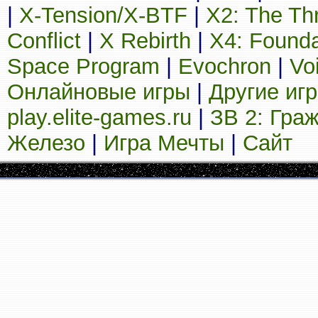
|
X-Tension/X-BTF
|
X2: The Th
Conflict
|
X Rebirth
|
X4: Founda
Space Program
|
Evochron
|
Vo
Онлайновые игры
|
Другие иг
play.elite-games.ru
|
ЗВ 2: Гра
Железо
|
Игра Мечты
|
Сайт