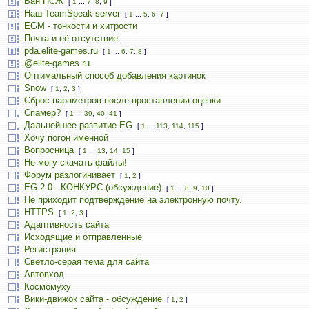
Бан ПСЖ
[
1
...
7
,
8
,
9
]
Наш TeamSpeak server
[
1
...
5
,
6
,
7
]
EGM - тонкости и хитрости
Почта и её отсутствие.
pda.elite-games.ru
[
1
...
6
,
7
,
8
]
@elite-games.ru
Оптимальный способ добавления картинок
Snow
[
1
,
2
,
3
]
Сброс параметров после проставления оценки
Спамер?
[
1
...
39
,
40
,
41
]
Дальнейшее развитие EG
[
1
...
113
,
114
,
115
]
Хочу погон именной
Вопросница
[
1
...
13
,
14
,
15
]
Не могу скачать файлы!
Форум разлогинивает
[
1
,
2
]
EG 2.0 - КОНКУРС (обсуждение)
[
1
...
8
,
9
,
10
]
Не приходит подтверждение на электронную почту.
HTTPS
[
1
,
2
,
3
]
Адаптивность сайта
Исходящие и отправленные
Регистрация
Светло-серая тема для сайта
Автовход
Космомуху
Вики-движок сайта - обсуждение
[
1
,
2
]