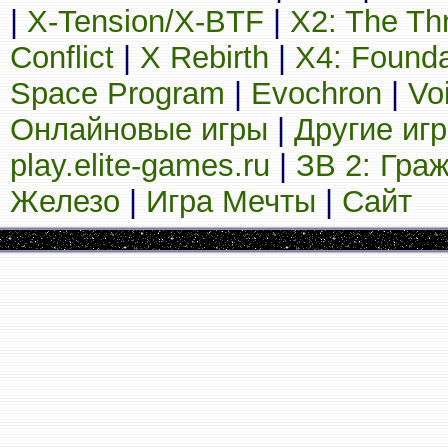
|
X-Tension/X-BTF
|
X2: The Th
Conflict
|
X Rebirth
|
X4: Founda
Space Program
|
Evochron
|
Vo
Онлайновые игры
|
Другие иг
play.elite-games.ru
|
ЗВ 2: Гра
Железо
|
Игра Мечты
|
Сайт