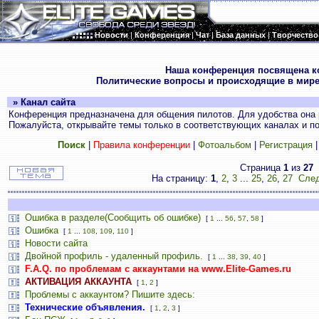
Новости
|
Конференция
|
Чат
|
База данных
|
Творчество
.
Наша конференция посвящена к
Политические вопросы и происходящие в мире
» Канал сайта
Конференция предназначена для общения пилотов. Для удобства она 
Пожалуйста, открывайте темы только в соответствующих каналах и пос
Поиск
|
Правила конференции
|
Фотоальбом
|
Регистрация
Страница
1
из
27
На страницу:
1
,
2
,
3
...
25
,
26
,
27
След
Ошибка в разделе(Сообщить об ошибке)
[
1
...
56
,
57
,
58
]
Ошибка
[
1
...
108
,
109
,
110
]
Новости сайта
Двойной профиль - удаленный профиль.
[
1
...
38
,
39
,
40
]
F.A.Q. по проблемам с аккаунтами на www.Elite-Games.ru
АКТИВАЦИЯ АККАУНТА
[
1
,
2
]
Проблемы с аккаунтом? Пишите здесь:
Технические объявления.
[
1
,
2
,
3
]