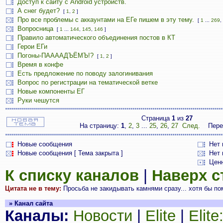
Доступ к сайту с Android устройств.
А снег будет?
[
1
,
2
]
Про все проблемы с аккаунтами на ЕГе пишем в эту тему.
[
1
...
269
,
Вопросница
[
1
...
144
,
145
,
146
]
Правило автоматического объединения постов в КТ
Герои ЕГи
Погоны-ПААААДЪЁМЪ!?
[
1
,
2
]
Время в конфе
Есть предложение по поводу залогинивания
Вопрос по регистрации на тематической ветке
Новые компоненты ЕГ
Руки чешутся
Страница
1
из
27
На страницу:
1
,
2
,
3
...
25
,
26
,
27
След.
Пере
Новые сообщения
Нет
Новые сообщения [ Тема закрыта ]
Нет 
Цен
К списку каналов
|
Наверх 
Цитата не в тему:
Просьба не закидывать камнями сразу... хотя бы пом
» Канал сайта
Каналы:
Новости
|
Elite
|
Elit