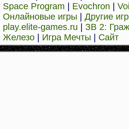
Space Program
|
Evochron
|
Vo
Онлайновые игры
|
Другие иг
play.elite-games.ru
|
ЗВ 2: Гра
Железо
|
Игра Мечты
|
Сайт