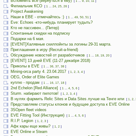
Вспомнить всё (вернуться в еву)
[
1
...
9
,
10
,
11
]
Филиальчик КСО
[
1
...
24
,
25
,
26
]
Project Awakening
Наши в ЕВЕ - отмечайтесь :)
[
1
...
49
,
50
,
51
]
Eve: Echoes -кто-нибудь планирует тудыть?
Кто не пассивен... (Питер)
Спонтанные скидки на подписку
Подарки на 6 мая.
[EVENT]Халявные скилпойнты за логины 29-31 марта.
Приглашения в игру (Recruit-a-friend)
Обсуждение новостей от разработчиков
[
1
...
18
,
19
,
20
]
[EVENT] 13 дней EVE (11-27 декабря 2018)
Приколы в EVE
[
1
...
36
,
37
,
38
]
Mining-orca party 4. 23.04.2017
[
1
,
2
,
3
,
4
]
OEG, Order of Elite Games
куплю - продам
[
1
...
16
,
17
,
18
]
2nd Echelon [Red Alliance]
[
1
...
4
,
5
,
6
]
Sturm. набирают пилотов!
[
1
,
2
,
3
,
4
]
В нулях фармить Relic Sites и Data Sites лучше на Тенге или
[
1
,
2
,
Представляем статусы клонов и будущее доступа к EVE Online
3SOpen fleet videos
EVE Fitting Tool (Инструкция)
[
1
...
4
,
5
,
6
]
R.I.P. Legion
[
1
,
2
,
3
]
Афк кары еще живы?
[
1
,
2
]
EVE Online и Steam