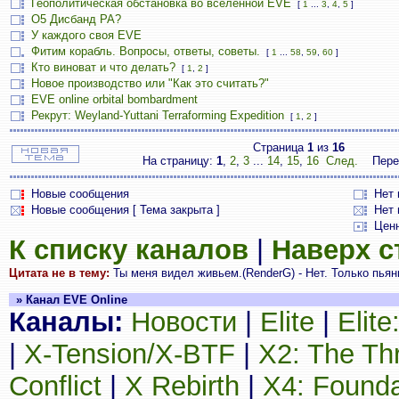
Геополитическая обстановка во вселенной EVE
[
1
...
3
,
4
,
5
]
О5 Дисбанд РА?
У каждого своя EVE
Фитим корабль. Вопросы, ответы, советы.
[
1
...
58
,
59
,
60
]
Кто виноват и что делать?
[
1
,
2
]
Новое производство или "Как это считать?"
EVE online orbital bombardment
Рекрут: Weyland-Yuttani Terraforming Expedition
[
1
,
2
]
Страница
1
из
16
На страницу:
1
,
2
,
3
...
14
,
15
,
16
След.
Пере
Новые сообщения
Нет
Новые сообщения [ Тема закрыта ]
Нет 
Цен
К списку каналов
|
Наверх 
Цитата не в тему:
Ты меня видел живьем.(RenderG) - Нет. Только пьян
» Канал EVE Online
Каналы:
Новости
|
Elite
|
Elit
|
X-Tension/X-BTF
|
X2: The Th
Conflict
|
X Rebirth
|
X4: Founda