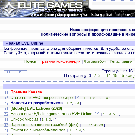
Новости
|
Конференция
|
Чат
|
База данных
|
Творчество
.
Наша конференция посвящена к
Политические вопросы и происходящие в мире
» Канал EVE Online
Конференция предназначена для общения пилотов. Для удобства она 
Пожалуйста, открывайте темы только в соответствующих каналах и пос
Поиск
|
Правила конференции
|
Фотоальбом
|
Регистрация
Страница
1
из
16
На страницу:
1
,
2
,
3
...
14
,
15
,
16
След
Правила Канала
Этого нет в FAQ, вопросы по игре.
[
1
...
138
,
139
,
140
]
Новости от разработчиков
[
1
,
2
,
3
,
4
]
[Mobile] EVE Echoes (2020)
Наполнение БД elite-games.ru по EVE Online.
[
1
...
4
,
5
,
6
]
Список миссий
[
1
,
2
,
3
,
4
]
Варианты оснащения кораблей (фит)
[
1
...
37
,
38
,
39
]
Описание скиллов/имплантов
[
1
...
3
,
4
,
5
]