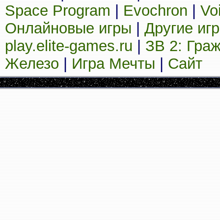
Space Program
|
Evochron
|
Vo
Онлайновые игры
|
Другие иг
play.elite-games.ru
|
ЗВ 2: Гра
Железо
|
Игра Мечты
|
Сайт