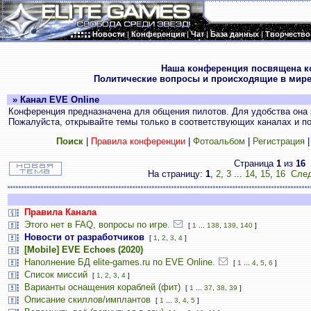
Новости
|
Конференция
|
Чат
|
База данных
|
Творчество
.
Наша конференция посвящена к
Политические вопросы и происходящие в мире
» Канал EVE Online
Конференция предназначена для общения пилотов. Для удобства она 
Пожалуйста, открывайте темы только в соответствующих каналах и пос
Поиск
|
Правила конференции
|
Фотоальбом
|
Регистрация
Страница
1
из
16
На страницу:
1
,
2
,
3
...
14
,
15
,
16
След
Правила Канала
Этого нет в FAQ, вопросы по игре.
[
1
...
138
,
139
,
140
]
Новости от разработчиков
[
1
,
2
,
3
,
4
]
[Mobile] EVE Echoes (2020)
Наполнение БД elite-games.ru по EVE Online.
[
1
...
4
,
5
,
6
]
Список миссий
[
1
,
2
,
3
,
4
]
Варианты оснащения кораблей (фит)
[
1
...
37
,
38
,
39
]
Описание скиллов/имплантов
[
1
...
3
,
4
,
5
]