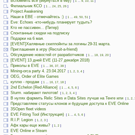
Вспомнить всё (вернуться в еву)
[
1
...
9
,
10
,
11
]
Филиальчик КСО
[
1
...
24
,
25
,
26
]
Project Awakening
Наши в ЕВЕ - отмечайтесь :)
[
1
...
49
,
50
,
51
]
Eve: Echoes -кто-нибудь планирует тудыть?
Кто не пассивен... (Питер)
Спонтанные скидки на подписку
Подарки на 6 мая.
[EVENT]Халявные скилпойнты за логины 29-31 марта.
Приглашения в игру (Recruit-a-friend)
Обсуждение новостей от разработчиков
[
1
...
18
,
19
,
20
]
[EVENT] 13 дней EVE (11-27 декабря 2018)
Приколы в EVE
[
1
...
36
,
37
,
38
]
Mining-orca party 4. 23.04.2017
[
1
,
2
,
3
,
4
]
OEG, Order of Elite Games
куплю - продам
[
1
...
16
,
17
,
18
]
2nd Echelon [Red Alliance]
[
1
...
4
,
5
,
6
]
Sturm. набирают пилотов!
[
1
,
2
,
3
,
4
]
В нулях фармить Relic Sites и Data Sites лучше на Тенге или
[
1
,
2
,
Представляем статусы клонов и будущее доступа к EVE Online
3SOpen fleet videos
EVE Fitting Tool (Инструкция)
[
1
...
4
,
5
,
6
]
R.I.P. Legion
[
1
,
2
,
3
]
Афк кары еще живы?
[
1
,
2
]
EVE Online и Steam