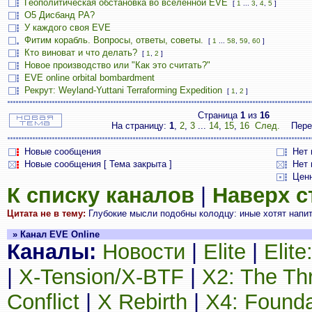
Геополитическая обстановка во вселенной EVE
[
1
...
3
,
4
,
5
]
О5 Дисбанд РА?
У каждого своя EVE
Фитим корабль. Вопросы, ответы, советы.
[
1
...
58
,
59
,
60
]
Кто виноват и что делать?
[
1
,
2
]
Новое производство или "Как это считать?"
EVE online orbital bombardment
Рекрут: Weyland-Yuttani Terraforming Expedition
[
1
,
2
]
Страница
1
из
16
На страницу:
1
,
2
,
3
...
14
,
15
,
16
След.
Пере
Новые сообщения
Нет
Новые сообщения [ Тема закрыта ]
Нет 
Цен
К списку каналов
|
Наверх 
Цитата не в тему:
Глубокие мысли подобны колодцу: иные хотят напить
» Канал EVE Online
Каналы:
Новости
|
Elite
|
Elit
|
X-Tension/X-BTF
|
X2: The Th
Conflict
|
X Rebirth
|
X4: Founda