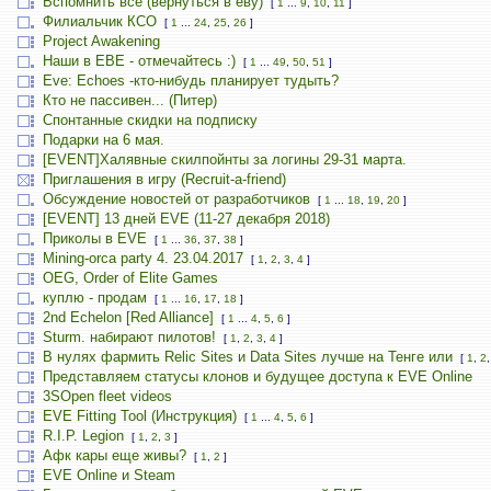
Вспомнить всё (вернуться в еву)
[
1
...
9
,
10
,
11
]
Филиальчик КСО
[
1
...
24
,
25
,
26
]
Project Awakening
Наши в ЕВЕ - отмечайтесь :)
[
1
...
49
,
50
,
51
]
Eve: Echoes -кто-нибудь планирует тудыть?
Кто не пассивен... (Питер)
Спонтанные скидки на подписку
Подарки на 6 мая.
[EVENT]Халявные скилпойнты за логины 29-31 марта.
Приглашения в игру (Recruit-a-friend)
Обсуждение новостей от разработчиков
[
1
...
18
,
19
,
20
]
[EVENT] 13 дней EVE (11-27 декабря 2018)
Приколы в EVE
[
1
...
36
,
37
,
38
]
Mining-orca party 4. 23.04.2017
[
1
,
2
,
3
,
4
]
OEG, Order of Elite Games
куплю - продам
[
1
...
16
,
17
,
18
]
2nd Echelon [Red Alliance]
[
1
...
4
,
5
,
6
]
Sturm. набирают пилотов!
[
1
,
2
,
3
,
4
]
В нулях фармить Relic Sites и Data Sites лучше на Тенге или
[
1
,
2
Представляем статусы клонов и будущее доступа к EVE Online
3SOpen fleet videos
EVE Fitting Tool (Инструкция)
[
1
...
4
,
5
,
6
]
R.I.P. Legion
[
1
,
2
,
3
]
Афк кары еще живы?
[
1
,
2
]
EVE Online и Steam