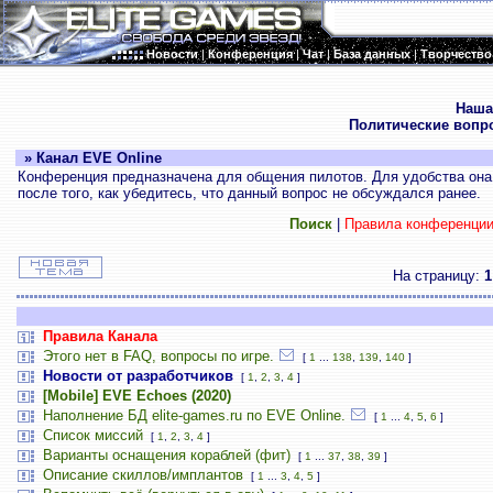
Новости
|
Конференция
|
Чат
|
База данных
|
Творчество
.
Наша
Политические вопр
» Канал EVE Online
Конференция предназначена для общения пилотов. Для удобства она 
после того, как убедитесь, что данный вопрос не обсуждался ранее.
Поиск
|
Правила конференци
На страницу:
1
Правила Канала
Этого нет в FAQ, вопросы по игре.
[
1
...
138
,
139
,
140
]
Новости от разработчиков
[
1
,
2
,
3
,
4
]
[Mobile] EVE Echoes (2020)
Наполнение БД elite-games.ru по EVE Online.
[
1
...
4
,
5
,
6
]
Список миссий
[
1
,
2
,
3
,
4
]
Варианты оснащения кораблей (фит)
[
1
...
37
,
38
,
39
]
Описание скиллов/имплантов
[
1
...
3
,
4
,
5
]