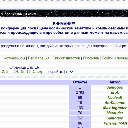
|
Сообщество
|
О сайте
ВНИМАНИЕ!
 конференция посвящена космической тематике и компьютерным и
осы и происходящие в мире события в данный момент на нашем сай
разделена на каналы, каждый из которых посвящен определенной игре.
и
|
Фотоальбом
|
Регистрация
|
Список пилотов
|
Профиль
|
Войти и прове
Страница
1
из
16
,
2
,
3
...
14
,
15
,
16
След.
Перейти:
Ответы
Автор
1
Samogon
2793
krok
68
NucleaR
16
AnrDaemon
103
MaxUpgrader
76
Marauder
767
Samogon
96
Tension MAN