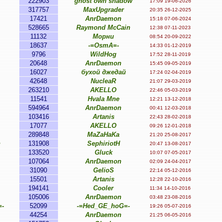
222903
ghost own shadow
17:09 19-06-2026
317757
MaxUpgrader
20:35 26-12-2025
17421
AnrDaemon
15:18 07-06-2024
528665
Raymond McCain
12:38 07-11-2023
11132
Морни
08:54 20-09-2022
18637
-=OsmA=-
14:33 01-12-2019
9796
WildHog
17:52 28-11-2019
20648
AnrDaemon
15:45 09-05-2019
16027
бухой джедай
17:24 02-04-2019
42648
NucleaR
21:07 29-03-2019
263210
AKELLO
22:46 05-03-2019
11541
Hvala Mne
12:21 13-12-2018
594964
AnrDaemon
00:41 12-03-2018
103416
Artanis
22:43 28-02-2018
17077
AKELLO
09:26 12-01-2018
289848
MaZaHaKa
21:20 25-08-2017
n
131908
SephiriotH
20:47 13-08-2017
133520
Gluck
10:07 07-05-2017
107064
AnrDaemon
02:09 24-04-2017
31090
GelioS
22:14 05-12-2016
15501
Artanis
12:28 22-10-2016
194141
Cooler
11:34 14-10-2016
105006
AnrDaemon
03:48 23-08-2016
-
52099
-=Hed_GE_hoG=-
19:26 05-07-2016
44254
AnrDaemon
21:25 06-05-2016