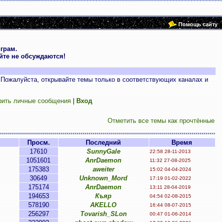
Помощь сайту
грам.
те не обсуждаются!
 Пожалуйста, открывайте темы только в соответствующих каналах и
рить личные сообщения
|
Вход
Отметить все темы как прочтённые
Просм.
Последний
Время
17610
SunnyGale
22:58 28-11-2013
1051601
AnrDaemon
11:32 27-08-2025
175383
aweiter
15:02 04-04-2024
30649
Unknown_Mord
17:19 01-02-2022
175174
AnrDaemon
13:11 28-04-2019
194653
Къяр
04:54 02-08-2015
578190
AKELLO
16:44 08-07-2015
256297
Tovarish_SLon
00:47 01-06-2014