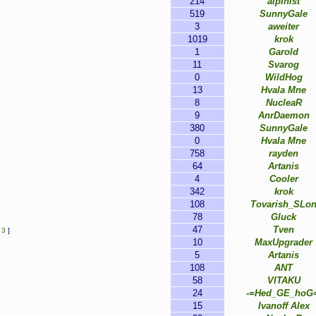
214
alpinist
519
SunnyGale
3
aweiter
1019
krok
1
Garold
11
Svarog
0
WildHog
13
Hvala Mne
8
NucleaR
9
AnrDaemon
380
SunnyGale
0
Hvala Mne
758
rayden
64
Artanis
4
Cooler
342
krok
108
Tovarish_SLo
78
Gluck
47
Tven
,
3
]
10
MaxUpgrader
5
Artanis
108
ANT
58
VITAKU
24
-=Hed_GE_hoG=
15
Ivanoff Alex