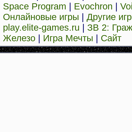
Space Program
|
Evochron
|
Vo
Онлайновые игры
|
Другие иг
play.elite-games.ru
|
ЗВ 2: Гра
Железо
|
Игра Мечты
|
Сайт