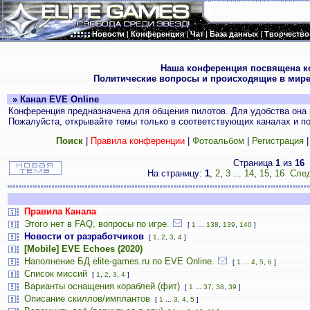
Новости
|
Конференция
|
Чат
|
База данных
|
Творчество
.
Наша конференция посвящена к
Политические вопросы и происходящие в мире
» Канал EVE Online
Конференция предназначена для общения пилотов. Для удобства она 
Пожалуйста, открывайте темы только в соответствующих каналах и пос
Поиск
|
Правила конференции
|
Фотоальбом
|
Регистрация
Страница
1
из
16
На страницу:
1
,
2
,
3
...
14
,
15
,
16
След
Правила Канала
Этого нет в FAQ, вопросы по игре.
[
1
...
138
,
139
,
140
]
Новости от разработчиков
[
1
,
2
,
3
,
4
]
[Mobile] EVE Echoes (2020)
Наполнение БД elite-games.ru по EVE Online.
[
1
...
4
,
5
,
6
]
Список миссий
[
1
,
2
,
3
,
4
]
Варианты оснащения кораблей (фит)
[
1
...
37
,
38
,
39
]
Описание скиллов/имплантов
[
1
...
3
,
4
,
5
]