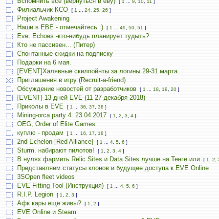
Вспомнить всё (вернуться в еву)
[
1
...
9
,
10
,
11
]
Филиальчик КСО
[
1
...
24
,
25
,
26
]
Project Awakening
Наши в ЕВЕ - отмечайтесь :)
[
1
...
49
,
50
,
51
]
Eve: Echoes -кто-нибудь планирует тудыть?
Кто не пассивен... (Питер)
Спонтанные скидки на подписку
Подарки на 6 мая.
[EVENT]Халявные скилпойнты за логины 29-31 марта.
Приглашения в игру (Recruit-a-friend)
Обсуждение новостей от разработчиков
[
1
...
18
,
19
,
20
]
[EVENT] 13 дней EVE (11-27 декабря 2018)
Приколы в EVE
[
1
...
36
,
37
,
38
]
Mining-orca party 4. 23.04.2017
[
1
,
2
,
3
,
4
]
OEG, Order of Elite Games
куплю - продам
[
1
...
16
,
17
,
18
]
2nd Echelon [Red Alliance]
[
1
...
4
,
5
,
6
]
Sturm. набирают пилотов!
[
1
,
2
,
3
,
4
]
В нулях фармить Relic Sites и Data Sites лучше на Тенге или
[
1
,
2
,
Представляем статусы клонов и будущее доступа к EVE Online
3SOpen fleet videos
EVE Fitting Tool (Инструкция)
[
1
...
4
,
5
,
6
]
R.I.P. Legion
[
1
,
2
,
3
]
Афк кары еще живы?
[
1
,
2
]
EVE Online и Steam