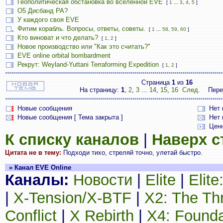
Геополитическая обстановка во вселенной EVE
[
1
...
3
,
4
,
5
]
О5 Дисбанд РА?
У каждого своя EVE
Фитим корабль. Вопросы, ответы, советы.
[
1
...
58
,
59
,
60
]
Кто виноват и что делать?
[
1
,
2
]
Новое производство или "Как это считать?"
EVE online orbital bombardment
Рекрут: Weyland-Yuttani Terraforming Expedition
[
1
,
2
]
Страница
1
из
16
На страницу:
1
,
2
,
3
...
14
,
15
,
16
След.
Пере
Новые сообщения
Нет
Новые сообщения [ Тема закрыта ]
Нет 
Цен
К списку каналов
|
Наверх 
Цитата не в тему:
Подходи тихо, стреляй точно, улетай быстро.
» Канал EVE Online
Каналы:
Новости
|
Elite
|
Elit
|
X-Tension/X-BTF
|
X2: The Th
Conflict
|
X Rebirth
|
X4: Founda