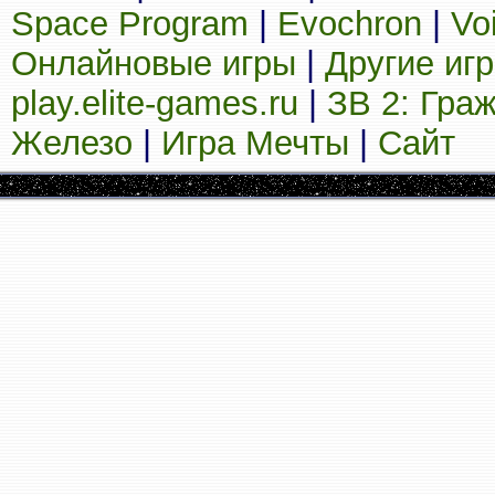
Space Program
|
Evochron
|
Vo
Онлайновые игры
|
Другие иг
play.elite-games.ru
|
ЗВ 2: Гра
Железо
|
Игра Мечты
|
Сайт