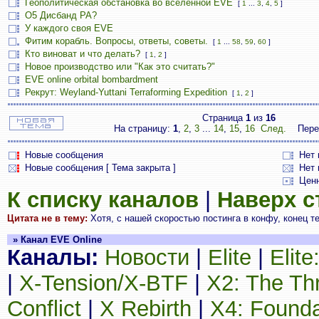
Геополитическая обстановка во вселенной EVE
[
1
...
3
,
4
,
5
]
О5 Дисбанд РА?
У каждого своя EVE
Фитим корабль. Вопросы, ответы, советы.
[
1
...
58
,
59
,
60
]
Кто виноват и что делать?
[
1
,
2
]
Новое производство или "Как это считать?"
EVE online orbital bombardment
Рекрут: Weyland-Yuttani Terraforming Expedition
[
1
,
2
]
Страница
1
из
16
На страницу:
1
,
2
,
3
...
14
,
15
,
16
След.
Пере
Новые сообщения
Нет
Новые сообщения [ Тема закрыта ]
Нет 
Цен
К списку каналов
|
Наверх 
Цитата не в тему:
Хотя, с нашей скоростью постинга в конфу, конец те
» Канал EVE Online
Каналы:
Новости
|
Elite
|
Elit
|
X-Tension/X-BTF
|
X2: The Th
Conflict
|
X Rebirth
|
X4: Founda