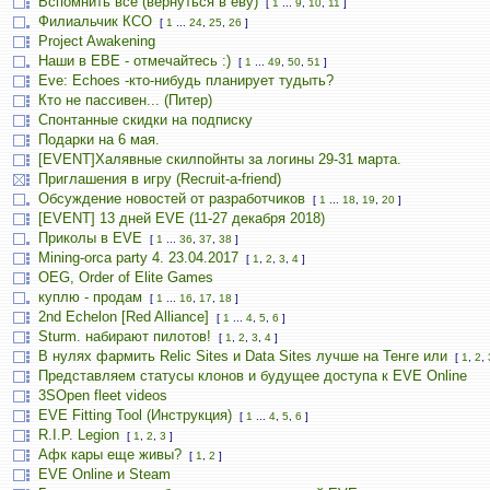
Вспомнить всё (вернуться в еву)
[
1
...
9
,
10
,
11
]
Филиальчик КСО
[
1
...
24
,
25
,
26
]
Project Awakening
Наши в ЕВЕ - отмечайтесь :)
[
1
...
49
,
50
,
51
]
Eve: Echoes -кто-нибудь планирует тудыть?
Кто не пассивен... (Питер)
Спонтанные скидки на подписку
Подарки на 6 мая.
[EVENT]Халявные скилпойнты за логины 29-31 марта.
Приглашения в игру (Recruit-a-friend)
Обсуждение новостей от разработчиков
[
1
...
18
,
19
,
20
]
[EVENT] 13 дней EVE (11-27 декабря 2018)
Приколы в EVE
[
1
...
36
,
37
,
38
]
Mining-orca party 4. 23.04.2017
[
1
,
2
,
3
,
4
]
OEG, Order of Elite Games
куплю - продам
[
1
...
16
,
17
,
18
]
2nd Echelon [Red Alliance]
[
1
...
4
,
5
,
6
]
Sturm. набирают пилотов!
[
1
,
2
,
3
,
4
]
В нулях фармить Relic Sites и Data Sites лучше на Тенге или
[
1
,
2
,
Представляем статусы клонов и будущее доступа к EVE Online
3SOpen fleet videos
EVE Fitting Tool (Инструкция)
[
1
...
4
,
5
,
6
]
R.I.P. Legion
[
1
,
2
,
3
]
Афк кары еще живы?
[
1
,
2
]
EVE Online и Steam