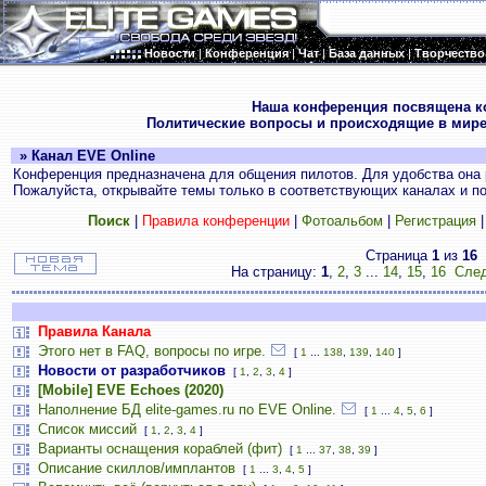
Новости
|
Конференция
|
Чат
|
База данных
|
Творчество
.
Наша конференция посвящена к
Политические вопросы и происходящие в мире
» Канал EVE Online
Конференция предназначена для общения пилотов. Для удобства она 
Пожалуйста, открывайте темы только в соответствующих каналах и пос
Поиск
|
Правила конференции
|
Фотоальбом
|
Регистрация
Страница
1
из
16
На страницу:
1
,
2
,
3
...
14
,
15
,
16
След
Правила Канала
Этого нет в FAQ, вопросы по игре.
[
1
...
138
,
139
,
140
]
Новости от разработчиков
[
1
,
2
,
3
,
4
]
[Mobile] EVE Echoes (2020)
Наполнение БД elite-games.ru по EVE Online.
[
1
...
4
,
5
,
6
]
Список миссий
[
1
,
2
,
3
,
4
]
Варианты оснащения кораблей (фит)
[
1
...
37
,
38
,
39
]
Описание скиллов/имплантов
[
1
...
3
,
4
,
5
]