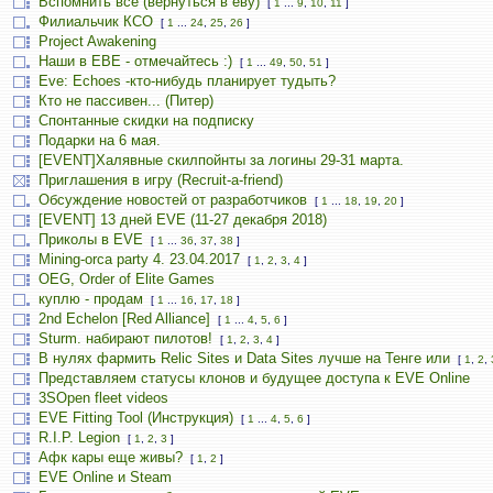
Вспомнить всё (вернуться в еву)
[
1
...
9
,
10
,
11
]
Филиальчик КСО
[
1
...
24
,
25
,
26
]
Project Awakening
Наши в ЕВЕ - отмечайтесь :)
[
1
...
49
,
50
,
51
]
Eve: Echoes -кто-нибудь планирует тудыть?
Кто не пассивен... (Питер)
Спонтанные скидки на подписку
Подарки на 6 мая.
[EVENT]Халявные скилпойнты за логины 29-31 марта.
Приглашения в игру (Recruit-a-friend)
Обсуждение новостей от разработчиков
[
1
...
18
,
19
,
20
]
[EVENT] 13 дней EVE (11-27 декабря 2018)
Приколы в EVE
[
1
...
36
,
37
,
38
]
Mining-orca party 4. 23.04.2017
[
1
,
2
,
3
,
4
]
OEG, Order of Elite Games
куплю - продам
[
1
...
16
,
17
,
18
]
2nd Echelon [Red Alliance]
[
1
...
4
,
5
,
6
]
Sturm. набирают пилотов!
[
1
,
2
,
3
,
4
]
В нулях фармить Relic Sites и Data Sites лучше на Тенге или
[
1
,
2
,
Представляем статусы клонов и будущее доступа к EVE Online
3SOpen fleet videos
EVE Fitting Tool (Инструкция)
[
1
...
4
,
5
,
6
]
R.I.P. Legion
[
1
,
2
,
3
]
Афк кары еще живы?
[
1
,
2
]
EVE Online и Steam