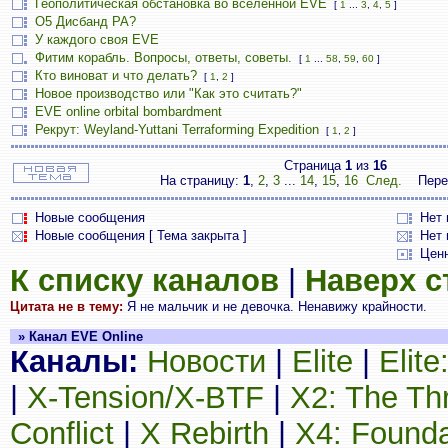
Геополитическая обстановка во вселенной EVE
[
1
...
3
,
4
,
5
]
О5 Дисбанд РА?
У каждого своя EVE
Фитим корабль. Вопросы, ответы, советы.
[
1
...
58
,
59
,
60
]
Кто виноват и что делать?
[
1
,
2
]
Новое производство или "Как это считать?"
EVE online orbital bombardment
Рекрут: Weyland-Yuttani Terraforming Expedition
[
1
,
2
]
Страница
1
из
16
На страницу:
1
,
2
,
3
...
14
,
15
,
16
След.
Пере
Новые сообщения
Нет
Новые сообщения [ Тема закрыта ]
Нет 
Цен
К списку каналов
|
Наверх 
Цитата не в тему:
Я не мальчик и не девочка. Hенавижy кpайности.
» Канал EVE Online
Каналы:
Новости
|
Elite
|
Elit
|
X-Tension/X-BTF
|
X2: The Th
Conflict
|
X Rebirth
|
X4: Founda