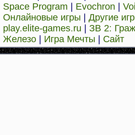
Space Program
|
Evochron
|
Vo
Онлайновые игры
|
Другие иг
play.elite-games.ru
|
ЗВ 2: Гра
Железо
|
Игра Мечты
|
Сайт