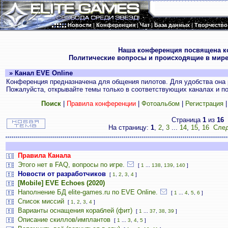
Новости
|
Конференция
|
Чат
|
База данных
|
Творчество
.
Наша конференция посвящена к
Политические вопросы и происходящие в мире
» Канал EVE Online
Конференция предназначена для общения пилотов. Для удобства она 
Пожалуйста, открывайте темы только в соответствующих каналах и пос
Поиск
|
Правила конференции
|
Фотоальбом
|
Регистрация
Страница
1
из
16
На страницу:
1
,
2
,
3
...
14
,
15
,
16
След
Правила Канала
Этого нет в FAQ, вопросы по игре.
[
1
...
138
,
139
,
140
]
Новости от разработчиков
[
1
,
2
,
3
,
4
]
[Mobile] EVE Echoes (2020)
Наполнение БД elite-games.ru по EVE Online.
[
1
...
4
,
5
,
6
]
Список миссий
[
1
,
2
,
3
,
4
]
Варианты оснащения кораблей (фит)
[
1
...
37
,
38
,
39
]
Описание скиллов/имплантов
[
1
...
3
,
4
,
5
]