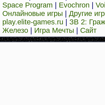
Space Program
|
Evochron
|
Vo
Онлайновые игры
|
Другие иг
play.elite-games.ru
|
ЗВ 2: Гра
Железо
|
Игра Мечты
|
Сайт