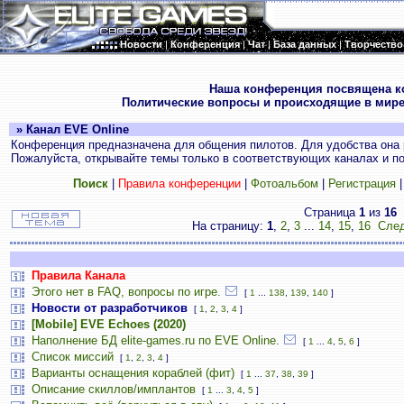
Новости
|
Конференция
|
Чат
|
База данных
|
Творчество
.
Наша конференция посвящена к
Политические вопросы и происходящие в мире
» Канал EVE Online
Конференция предназначена для общения пилотов. Для удобства она 
Пожалуйста, открывайте темы только в соответствующих каналах и пос
Поиск
|
Правила конференции
|
Фотоальбом
|
Регистрация
Страница
1
из
16
На страницу:
1
,
2
,
3
...
14
,
15
,
16
След
Правила Канала
Этого нет в FAQ, вопросы по игре.
[
1
...
138
,
139
,
140
]
Новости от разработчиков
[
1
,
2
,
3
,
4
]
[Mobile] EVE Echoes (2020)
Наполнение БД elite-games.ru по EVE Online.
[
1
...
4
,
5
,
6
]
Список миссий
[
1
,
2
,
3
,
4
]
Варианты оснащения кораблей (фит)
[
1
...
37
,
38
,
39
]
Описание скиллов/имплантов
[
1
...
3
,
4
,
5
]