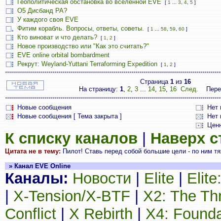
Геополитическая обстановка во вселенной EVE
[
1
...
3
,
4
,
5
]
О5 Дисбанд РА?
У каждого своя EVE
Фитим корабль. Вопросы, ответы, советы.
[
1
...
58
,
59
,
60
]
Кто виноват и что делать?
[
1
,
2
]
Новое производство или "Как это считать?"
EVE online orbital bombardment
Рекрут: Weyland-Yuttani Terraforming Expedition
[
1
,
2
]
Страница
1
из
16
На страницу:
1
,
2
,
3
...
14
,
15
,
16
След.
Пере
Новые сообщения
Нет
Новые сообщения [ Тема закрыта ]
Нет 
Цен
К списку каналов
|
Наверх 
Цитата не в тему:
Пилот! Ставь перед собой большие цели - по ним тяж
» Канал EVE Online
Каналы:
Новости
|
Elite
|
Elit
|
X-Tension/X-BTF
|
X2: The Th
Conflict
|
X Rebirth
|
X4: Founda