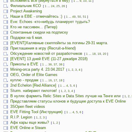
Вспомнить всё (вернуться в еву)
[
1
...
9
,
10
,
11
]
Филиальчик КСО
[
1
...
24
,
25
,
26
]
Project Awakening
Наши в ЕВЕ - отмечайтесь :)
[
1
...
49
,
50
,
51
]
Eve: Echoes -кто-нибудь планирует тудыть?
Кто не пассивен... (Питер)
Спонтанные скидки на подписку
Подарки на 6 мая.
[EVENT]Халявные скилпойнты за логины 29-31 марта.
Приглашения в игру (Recruit-a-friend)
Обсуждение новостей от разработчиков
[
1
...
18
,
19
,
20
]
[EVENT] 13 дней EVE (11-27 декабря 2018)
Приколы в EVE
[
1
...
36
,
37
,
38
]
Mining-orca party 4. 23.04.2017
[
1
,
2
,
3
,
4
]
OEG, Order of Elite Games
куплю - продам
[
1
...
16
,
17
,
18
]
2nd Echelon [Red Alliance]
[
1
...
4
,
5
,
6
]
Sturm. набирают пилотов!
[
1
,
2
,
3
,
4
]
В нулях фармить Relic Sites и Data Sites лучше на Тенге или
[
1
,
2
,
Представляем статусы клонов и будущее доступа к EVE Online
3SOpen fleet videos
EVE Fitting Tool (Инструкция)
[
1
...
4
,
5
,
6
]
R.I.P. Legion
[
1
,
2
,
3
]
Афк кары еще живы?
[
1
,
2
]
EVE Online и Steam