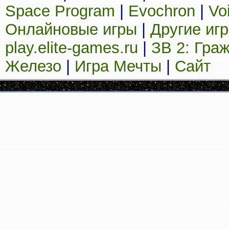
Space Program
|
Evochron
|
Vo
Онлайновые игры
|
Другие иг
play.elite-games.ru
|
ЗВ 2: Гра
Железо
|
Игра Мечты
|
Сайт