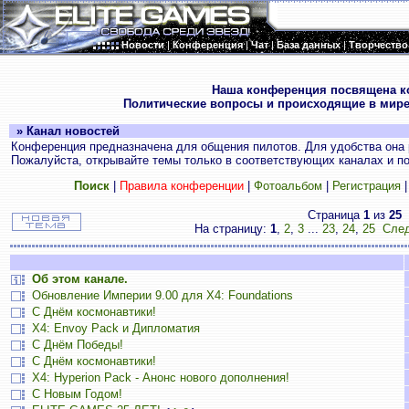
Новости
|
Конференция
|
Чат
|
База данных
|
Творчество
.
Наша конференция посвящена к
Политические вопросы и происходящие в мире
» Канал новостей
Конференция предназначена для общения пилотов. Для удобства она 
Пожалуйста, открывайте темы только в соответствующих каналах и пос
Поиск
|
Правила конференции
|
Фотоальбом
|
Регистрация
Страница
1
из
25
На страницу:
1
,
2
,
3
...
23
,
24
,
25
След
Об этом канале.
Обновление Империи 9.00 для X4: Foundations
С Днём космонавтики!
X4: Envoy Pack и Дипломатия
С Днём Победы!
С Днём космонавтики!
X4: Hyperion Pack - Анонс нового дополнения!
С Новым Годом!