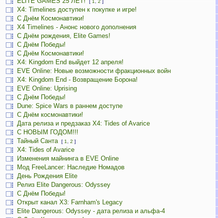
ELITE GAMES 25 ЛЕТ!
[
1
,
2
]
X4: Timelines доступен к покупке и игре!
С Днём Космонавтики!
X4 Timelines - Анонс нового дополнения
С Днём рождения, Elite Games!
С Днём Победы!
С Днём Космонавтики!
X4: Kingdom End выйдет 12 апреля!
EVE Online: Новые возможности фракционных войн
X4: Kingdom End - Возвращение Борона!
EVE Online: Uprising
С Днём Победы!
Dune: Spice Wars в раннем доступе
С Днём космонавтики!
Дата релиза и предзаказ X4: Tides of Avarice
С НОВЫМ ГОДОМ!!!
Тайный Санта
[
1
,
2
]
X4: Tides of Avarice
Изменения майнинга в EVE Online
Мод FreeLancer: Наследие Номадов
День Рождения Elite
Релиз Elite Dangerous: Odyssey
С Днём Победы!
Открыт канал X3: Farnham's Legacy
Elite Dangerous: Odyssey - дата релиза и альфа-4