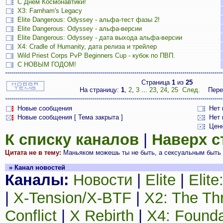
С Днём Космонавтики!
X3: Farnham's Legacy
Elite Dangerous: Odyssey - альфа-тест фазы 2!
Elite Dangerous: Odyssey - альфа-версии
Elite Dangerous: Odyssey - дата выхода альфа-версии
X4: Cradle of Humanity, дата релиза и трейлер
Wild Priest Corps PvP Beginners Cup - кубок по ПВП.
С НОВЫМ ГОДОМ!
Страница
1
из
25
На страницу:
1
,
2
,
3
...
23
,
24
,
25
След.
Пере
Новые сообщения
Нет
Новые сообщения [ Тема закрыта ]
Нет 
Цен
К списку каналов
|
Наверх 
Цитата не в тему:
Маньяком можешь ты не быть, а сексуальным быть 
» Канал новостей
Каналы:
Новости
|
Elite
|
Elit
|
X-Tension/X-BTF
|
X2: The Th
Conflict
|
X Rebirth
|
X4: Founda