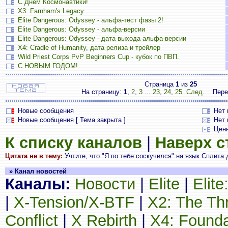
С Днём Космонавтики!
X3: Farnham's Legacy
Elite Dangerous: Odyssey - альфа-тест фазы 2!
Elite Dangerous: Odyssey - альфа-версии
Elite Dangerous: Odyssey - дата выхода альфа-версии
X4: Cradle of Humanity, дата релиза и трейлер
Wild Priest Corps PvP Beginners Cup - кубок по ПВП.
С НОВЫМ ГОДОМ!
Страница
1
из
25
На страницу:
1
,
2
,
3
...
23
,
24
,
25
След.
Пере
Новые сообщения
Нет
Новые сообщения [ Тема закрыта ]
Нет 
Цен
К списку каналов
|
Наверх 
Цитата не в тему:
Учтите, что "Я по тебе соскучился" на язык Сплита
» Канал новостей
Каналы:
Новости
|
Elite
|
Elit
|
X-Tension/X-BTF
|
X2: The Th
Conflict
|
X Rebirth
|
X4: Founda