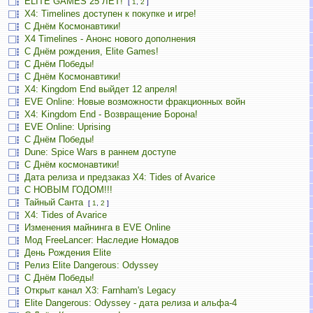
ELITE GAMES 25 ЛЕТ!
[
1
,
2
]
X4: Timelines доступен к покупке и игре!
С Днём Космонавтики!
X4 Timelines - Анонс нового дополнения
С Днём рождения, Elite Games!
С Днём Победы!
С Днём Космонавтики!
X4: Kingdom End выйдет 12 апреля!
EVE Online: Новые возможности фракционных войн
X4: Kingdom End - Возвращение Борона!
EVE Online: Uprising
С Днём Победы!
Dune: Spice Wars в раннем доступе
С Днём космонавтики!
Дата релиза и предзаказ X4: Tides of Avarice
С НОВЫМ ГОДОМ!!!
Тайный Санта
[
1
,
2
]
X4: Tides of Avarice
Изменения майнинга в EVE Online
Мод FreeLancer: Наследие Номадов
День Рождения Elite
Релиз Elite Dangerous: Odyssey
С Днём Победы!
Открыт канал X3: Farnham's Legacy
Elite Dangerous: Odyssey - дата релиза и альфа-4