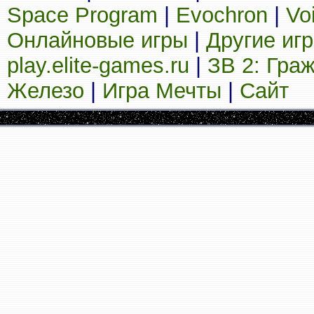
Space Program
|
Evochron
|
Vo
Онлайновые игры
|
Другие иг
play.elite-games.ru
|
ЗВ 2: Гра
Железо
|
Игра Мечты
|
Сайт