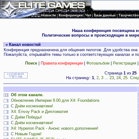
Новости
|
Конференция
|
Чат
|
База данных
|
Творчество
.
Наша конференция посвящена к
Политические вопросы и происходящие в мире
» Канал новостей
Конференция предназначена для общения пилотов. Для удобства она 
Пожалуйста, открывайте темы только в соответствующих каналах и пос
Поиск
|
Правила конференции
|
Фотоальбом
|
Регистрация
Страница
1
из
25
На страницу:
1
,
2
,
3
...
23
,
24
,
25
След
Об этом канале.
Обновление Империи 9.00 для X4: Foundations
С Днём космонавтики!
X4: Envoy Pack и Дипломатия
С Днём Победы!
С Днём космонавтики!
X4: Hyperion Pack - Анонс нового дополнения!
С Новым Годом!