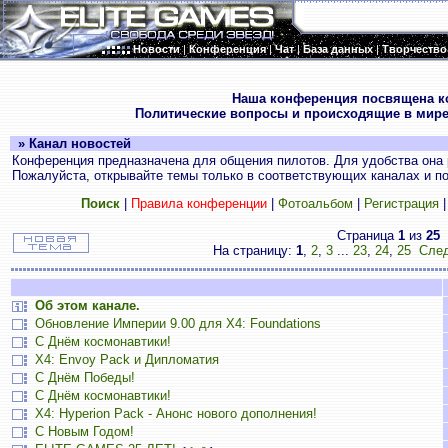
Новости
|
Конференция
|
Чат
|
База данных
|
Творчество
.
Наша конференция посвящена к
Политические вопросы и происходящие в мире
» Канал новостей
Конференция предназначена для общения пилотов. Для удобства она 
Пожалуйста, открывайте темы только в соответствующих каналах и пос
Поиск
|
Правила конференции
|
Фотоальбом
|
Регистрация
Страница
1
из
25
На страницу:
1
,
2
,
3
...
23
,
24
,
25
След
Об этом канале.
Обновление Империи 9.00 для X4: Foundations
С Днём космонавтики!
X4: Envoy Pack и Дипломатия
С Днём Победы!
С Днём космонавтики!
X4: Hyperion Pack - Анонс нового дополнения!
С Новым Годом!