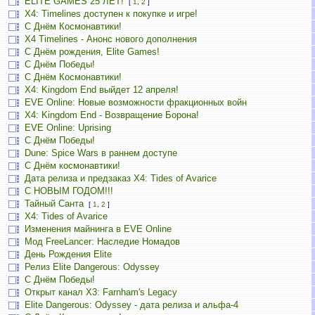
ELITE GAMES 25 ЛЕТ!
[
1
,
2
]
X4: Timelines доступен к покупке и игре!
С Днём Космонавтики!
X4 Timelines - Анонс нового дополнения
С Днём рождения, Elite Games!
С Днём Победы!
С Днём Космонавтики!
X4: Kingdom End выйдет 12 апреля!
EVE Online: Новые возможности фракционных войн
X4: Kingdom End - Возвращение Борона!
EVE Online: Uprising
С Днём Победы!
Dune: Spice Wars в раннем доступе
С Днём космонавтики!
Дата релиза и предзаказ X4: Tides of Avarice
С НОВЫМ ГОДОМ!!!
Тайный Санта
[
1
,
2
]
X4: Tides of Avarice
Изменения майнинга в EVE Online
Мод FreeLancer: Наследие Номадов
День Рождения Elite
Релиз Elite Dangerous: Odyssey
С Днём Победы!
Открыт канал X3: Farnham's Legacy
Elite Dangerous: Odyssey - дата релиза и альфа-4