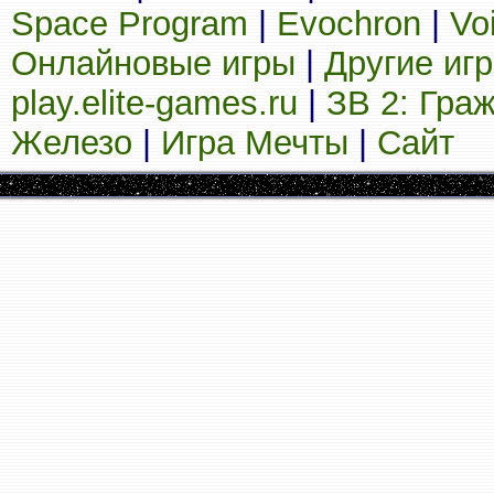
Space Program
|
Evochron
|
Vo
Онлайновые игры
|
Другие иг
play.elite-games.ru
|
ЗВ 2: Гра
Железо
|
Игра Мечты
|
Сайт