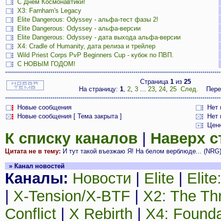
С Днём Космонавтики!
X3: Farnham's Legacy
Elite Dangerous: Odyssey - альфа-тест фазы 2!
Elite Dangerous: Odyssey - альфа-версии
Elite Dangerous: Odyssey - дата выхода альфа-версии
X4: Cradle of Humanity, дата релиза и трейлер
Wild Priest Corps PvP Beginners Cup - кубок по ПВП.
С НОВЫМ ГОДОМ!
Страница
1
из
25
На страницу:
1
,
2
,
3
...
23
,
24
,
25
След.
Пере
Новые сообщения
Нет
Новые сообщения [ Тема закрыта ]
Нет 
Цен
К списку каналов
|
Наверх 
Цитата не в тему:
И тут такой въезжаю Я! На белом верблюде... (NRG
» Канал новостей
Каналы:
Новости
|
Elite
|
Elit
|
X-Tension/X-BTF
|
X2: The Th
Conflict
|
X Rebirth
|
X4: Founda