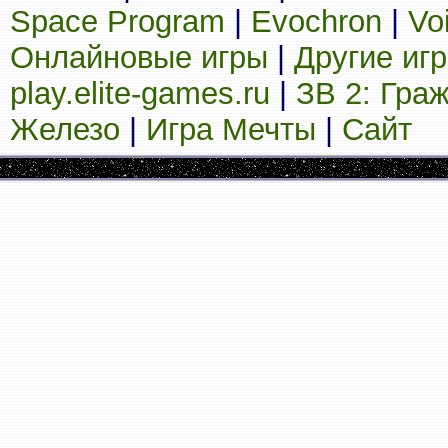
Space Program
|
Evochron
|
Vo
Онлайновые игры
|
Другие иг
play.elite-games.ru
|
ЗВ 2: Гра
Железо
|
Игра Мечты
|
Сайт