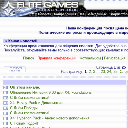
Новости
|
Конференция
|
Чат
|
База данных
|
Творчество
.
Наша конференция посвящена к
Политические вопросы и происходящие в мире
» Канал новостей
Конференция предназначена для общения пилотов. Для удобства она 
Пожалуйста, открывайте темы только в соответствующих каналах и пос
Поиск
|
Правила конференции
|
Фотоальбом
|
Регистрация
Страница
1
из
25
На страницу:
1
,
2
,
3
...
23
,
24
,
25
След
Об этом канале.
Обновление Империи 9.00 для X4: Foundations
С Днём космонавтики!
X4: Envoy Pack и Дипломатия
С Днём Победы!
С Днём космонавтики!
X4: Hyperion Pack - Анонс нового дополнения!
С Новым Годом!