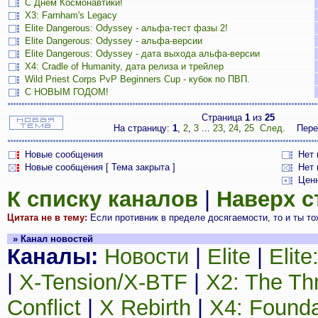
С Днём Космонавтики!
X3: Farnham's Legacy
Elite Dangerous: Odyssey - альфа-тест фазы 2!
Elite Dangerous: Odyssey - альфа-версии
Elite Dangerous: Odyssey - дата выхода альфа-версии
X4: Cradle of Humanity, дата релиза и трейлер
Wild Priest Corps PvP Beginners Cup - кубок по ПВП.
С НОВЫМ ГОДОМ!
Страница
1
из
25
На страницу:
1
,
2
,
3
...
23
,
24
,
25
След.
Пере
Новые сообщения
Нет
Новые сообщения [ Тема закрыта ]
Нет 
Цен
К списку каналов
|
Наверх 
Цитата не в тему:
Если противник в пределе досягаемости, то и ты тож
» Канал новостей
Каналы:
Новости
|
Elite
|
Elit
|
X-Tension/X-BTF
|
X2: The Th
Conflict
|
X Rebirth
|
X4: Founda