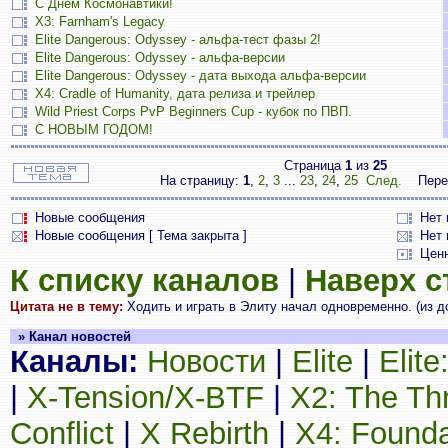
С Днём Космонавтики!
X3: Farnham's Legacy
Elite Dangerous: Odyssey - альфа-тест фазы 2!
Elite Dangerous: Odyssey - альфа-версии
Elite Dangerous: Odyssey - дата выхода альфа-версии
X4: Cradle of Humanity, дата релиза и трейлер
Wild Priest Corps PvP Beginners Cup - кубок по ПВП.
С НОВЫМ ГОДОМ!
Страница
1
из
25
На страницу:
1
,
2
,
3
...
23
,
24
,
25
След.
Пере
Новые сообщения
Нет
Новые сообщения [ Тема закрыта ]
Нет 
Цен
К списку каналов
|
Наверх 
Цитата не в тему:
Ходить и играть в Элиту начал одновременно. (из д
» Канал новостей
Каналы:
Новости
|
Elite
|
Elit
|
X-Tension/X-BTF
|
X2: The Th
Conflict
|
X Rebirth
|
X4: Founda