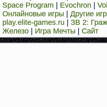
Space Program
|
Evochron
|
Vo
Онлайновые игры
|
Другие иг
play.elite-games.ru
|
ЗВ 2: Гра
Железо
|
Игра Мечты
|
Сайт