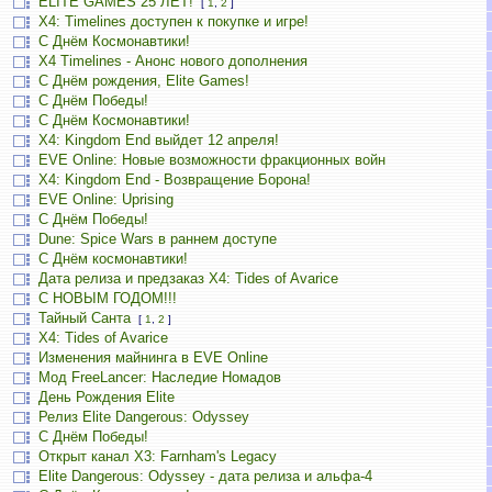
ELITE GAMES 25 ЛЕТ!
[
1
,
2
]
X4: Timelines доступен к покупке и игре!
С Днём Космонавтики!
X4 Timelines - Анонс нового дополнения
С Днём рождения, Elite Games!
С Днём Победы!
С Днём Космонавтики!
X4: Kingdom End выйдет 12 апреля!
EVE Online: Новые возможности фракционных войн
X4: Kingdom End - Возвращение Борона!
EVE Online: Uprising
С Днём Победы!
Dune: Spice Wars в раннем доступе
С Днём космонавтики!
Дата релиза и предзаказ X4: Tides of Avarice
С НОВЫМ ГОДОМ!!!
Тайный Санта
[
1
,
2
]
X4: Tides of Avarice
Изменения майнинга в EVE Online
Мод FreeLancer: Наследие Номадов
День Рождения Elite
Релиз Elite Dangerous: Odyssey
С Днём Победы!
Открыт канал X3: Farnham's Legacy
Elite Dangerous: Odyssey - дата релиза и альфа-4