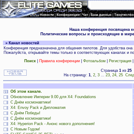
Новости
|
Конференция
|
Чат
|
База данных
|
Творчество
.
Наша конференция посвящена к
Политические вопросы и происходящие в мире
» Канал новостей
Конференция предназначена для общения пилотов. Для удобства она 
Пожалуйста, открывайте темы только в соответствующих каналах и пос
Поиск
|
Правила конференции
|
Фотоальбом
|
Регистрация
Страница
1
из
25
На страницу:
1
,
2
,
3
...
23
,
24
,
25
След
Об этом канале.
Обновление Империи 9.00 для X4: Foundations
С Днём космонавтики!
X4: Envoy Pack и Дипломатия
С Днём Победы!
С Днём космонавтики!
X4: Hyperion Pack - Анонс нового дополнения!
С Новым Годом!