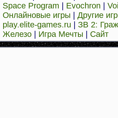
Space Program
|
Evochron
|
Vo
Онлайновые игры
|
Другие иг
play.elite-games.ru
|
ЗВ 2: Гра
Железо
|
Игра Мечты
|
Сайт