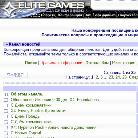
Новости
|
Конференция
|
Чат
|
База данных
|
Творчество
.
Наша конференция посвящена к
Политические вопросы и происходящие в мире
» Канал новостей
Конференция предназначена для общения пилотов. Для удобства она 
Пожалуйста, открывайте темы только в соответствующих каналах и пос
Поиск
|
Правила конференции
|
Фотоальбом
|
Регистрация
Страница
1
из
25
На страницу:
1
,
2
,
3
...
23
,
24
,
25
След
Об этом канале.
Обновление Империи 9.00 для X4: Foundations
С Днём космонавтики!
X4: Envoy Pack и Дипломатия
С Днём Победы!
С Днём космонавтики!
X4: Hyperion Pack - Анонс нового дополнения!
С Новым Годом!