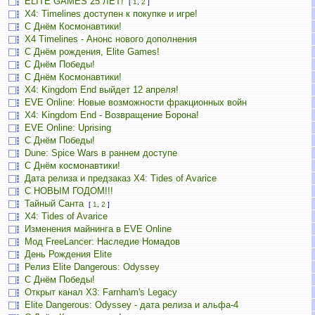
ELITE GAMES 25 ЛЕТ!
[
1
,
2
]
X4: Timelines доступен к покупке и игре!
С Днём Космонавтики!
X4 Timelines - Анонс нового дополнения
С Днём рождения, Elite Games!
С Днём Победы!
С Днём Космонавтики!
X4: Kingdom End выйдет 12 апреля!
EVE Online: Новые возможности фракционных войн
X4: Kingdom End - Возвращение Борона!
EVE Online: Uprising
С Днём Победы!
Dune: Spice Wars в раннем доступе
С Днём космонавтики!
Дата релиза и предзаказ X4: Tides of Avarice
С НОВЫМ ГОДОМ!!!
Тайный Санта
[
1
,
2
]
X4: Tides of Avarice
Изменения майнинга в EVE Online
Мод FreeLancer: Наследие Номадов
День Рождения Elite
Релиз Elite Dangerous: Odyssey
С Днём Победы!
Открыт канал X3: Farnham's Legacy
Elite Dangerous: Odyssey - дата релиза и альфа-4