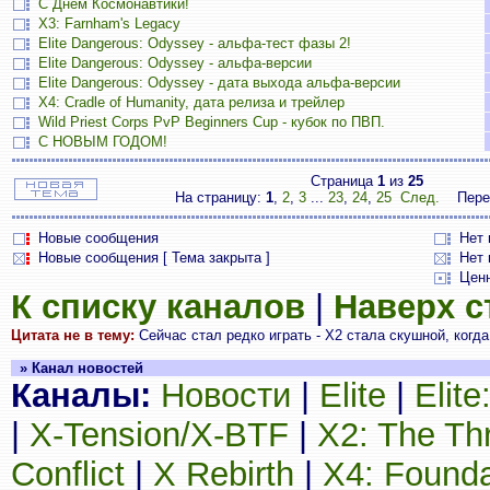
С Днём Космонавтики!
X3: Farnham's Legacy
Elite Dangerous: Odyssey - альфа-тест фазы 2!
Elite Dangerous: Odyssey - альфа-версии
Elite Dangerous: Odyssey - дата выхода альфа-версии
X4: Cradle of Humanity, дата релиза и трейлер
Wild Priest Corps PvP Beginners Cup - кубок по ПВП.
С НОВЫМ ГОДОМ!
Страница
1
из
25
На страницу:
1
,
2
,
3
...
23
,
24
,
25
След.
Пере
Новые сообщения
Нет
Новые сообщения [ Тема закрыта ]
Нет 
Цен
К списку каналов
|
Наверх 
Цитата не в тему:
Сейчас стал редко играть - Х2 стала скушной, когда 
» Канал новостей
Каналы:
Новости
|
Elite
|
Elit
|
X-Tension/X-BTF
|
X2: The Th
Conflict
|
X Rebirth
|
X4: Founda