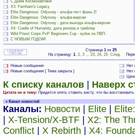
С Днём Космонавтики!
X3: Farnham's Legacy
Elite Dangerous: Odyssey - альфа-тест фазы 2!
Elite Dangerous: Odyssey - альфа-версии
Elite Dangerous: Odyssey - дата выхода альфа-версии
X4: Cradle of Humanity, дата релиза и трейлер
Wild Priest Corps PvP Beginners Cup - кубок по ПВП.
С НОВЫМ ГОДОМ!
Страница
1
из
25
На страницу:
1
,
2
,
3
...
23
,
24
,
25
След.
Пере
Новые сообщения
Нет
Новые сообщения [ Тема закрыта ]
Нет 
Цен
К списку каналов
|
Наверх 
Цитата не в тему:
Придется опять ставить висту, что бы восстановить 
» Канал новостей
Каналы:
Новости
|
Elite
|
Elit
|
X-Tension/X-BTF
|
X2: The Th
Conflict
|
X Rebirth
|
X4: Founda