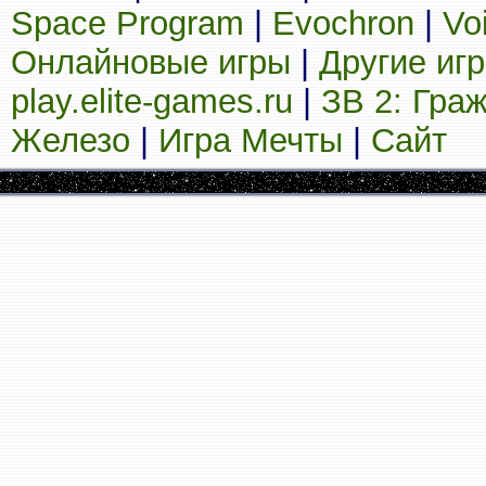
Space Program
|
Evochron
|
Vo
Онлайновые игры
|
Другие иг
play.elite-games.ru
|
ЗВ 2: Гра
Железо
|
Игра Мечты
|
Сайт