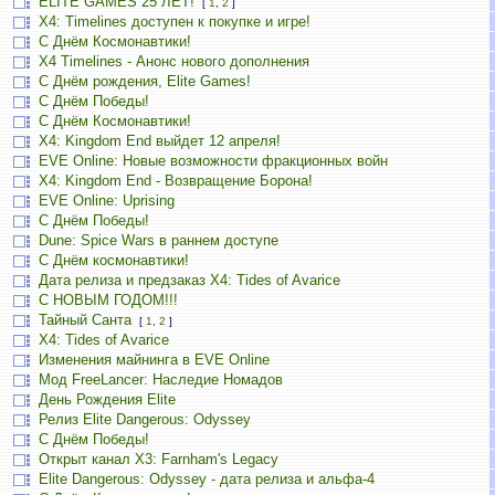
ELITE GAMES 25 ЛЕТ!
[
1
,
2
]
X4: Timelines доступен к покупке и игре!
С Днём Космонавтики!
X4 Timelines - Анонс нового дополнения
С Днём рождения, Elite Games!
С Днём Победы!
С Днём Космонавтики!
X4: Kingdom End выйдет 12 апреля!
EVE Online: Новые возможности фракционных войн
X4: Kingdom End - Возвращение Борона!
EVE Online: Uprising
С Днём Победы!
Dune: Spice Wars в раннем доступе
С Днём космонавтики!
Дата релиза и предзаказ X4: Tides of Avarice
С НОВЫМ ГОДОМ!!!
Тайный Санта
[
1
,
2
]
X4: Tides of Avarice
Изменения майнинга в EVE Online
Мод FreeLancer: Наследие Номадов
День Рождения Elite
Релиз Elite Dangerous: Odyssey
С Днём Победы!
Открыт канал X3: Farnham's Legacy
Elite Dangerous: Odyssey - дата релиза и альфа-4