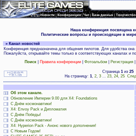
Новости
|
Конференция
|
Чат
|
База данных
|
Творчество
.
Наша конференция посвящена к
Политические вопросы и происходящие в мире
» Канал новостей
Конференция предназначена для общения пилотов. Для удобства она 
Пожалуйста, открывайте темы только в соответствующих каналах и пос
Поиск
|
Правила конференции
|
Фотоальбом
|
Регистрация
Страница
1
из
25
На страницу:
1
,
2
,
3
...
23
,
24
,
25
След
Об этом канале.
Обновление Империи 9.00 для X4: Foundations
С Днём космонавтики!
X4: Envoy Pack и Дипломатия
С Днём Победы!
С Днём космонавтики!
X4: Hyperion Pack - Анонс нового дополнения!
С Новым Годом!