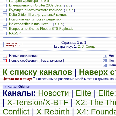
Галерея Орбитера
[
1
,
2
,
3
]
Впечатления от Orbiter 2009 Beta!
[
1
,
2
]
Будущее пилотируемого космоса
[
1
,
2
,
3
]
Delta Glider III и виртуальный кокпит.
Помогите найти прогу - редактор
Не стреляйте в пианиста...
[
1
,
2
,
3
]
Вопросы по Shuttle Fleet и STS Payloads
NASSP
Страница
1
из
3
На страницу:
1
,
2
,
3
След.
Новые сообщения
Нет
Новые сообщения [ Тема закрыта ]
Нет 
Цен
К списку каналов
|
Наверх 
Цитата не в тему:
Ты ответишь за разбиение моей мечты о движок кон
» Канал Orbiter
Каналы:
Новости
|
Elite
|
Elit
|
X-Tension/X-BTF
|
X2: The Th
Conflict
|
X Rebirth
|
X4: Founda