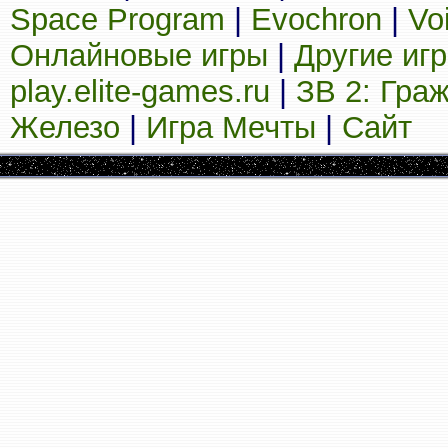
Space Program
|
Evochron
|
Vo
Онлайновые игры
|
Другие иг
play.elite-games.ru
|
ЗВ 2: Гра
Железо
|
Игра Мечты
|
Сайт