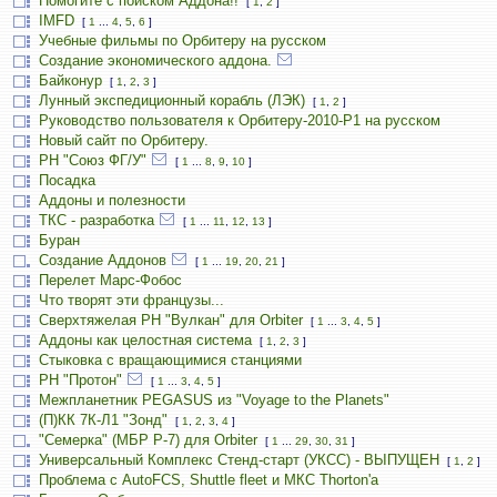
Помогите с поиском Аддона!!
[
1
,
2
]
IMFD
[
1
...
4
,
5
,
6
]
Учебные фильмы по Орбитеру на русском
Создание экономического аддона.
Байконур
[
1
,
2
,
3
]
Лунный экспедиционный корабль (ЛЭК)
[
1
,
2
]
Руководство пользователя к Орбитеру-2010-P1 на русском
Новый сайт по Орбитеру.
РН "Союз ФГ/У"
[
1
...
8
,
9
,
10
]
Посадка
Аддоны и полезности
ТКС - разработка
[
1
...
11
,
12
,
13
]
Буран
Создание Аддонов
[
1
...
19
,
20
,
21
]
Перелет Марс-Фобос
Что творят эти французы...
Сверхтяжелая РН "Вулкан" для Orbiter
[
1
...
3
,
4
,
5
]
Аддоны как целостная система
[
1
,
2
,
3
]
Стыковка с вращающимися станциями
РН "Протон"
[
1
...
3
,
4
,
5
]
Межпланетник PEGASUS из "Voyage to the Planets"
(П)КК 7К-Л1 "Зонд"
[
1
,
2
,
3
,
4
]
"Семерка" (МБР Р-7) для Orbiter
[
1
...
29
,
30
,
31
]
Универсальный Комплекс Стенд-старт (УКСС) - ВЫПУЩЕН
[
1
,
2
]
Проблема с AutoFCS, Shuttle fleet и МКС Thorton'а