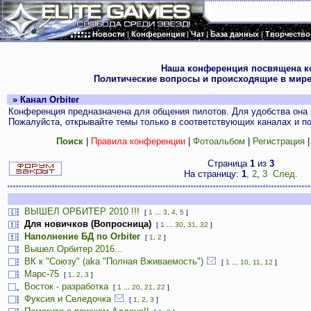
Новости
|
Конференция
|
Чат
|
База данных
|
Творчество
.
Наша конференция посвящена к
Политические вопросы и происходящие в мире
» Канал Orbiter
Конференция предназначена для общения пилотов. Для удобства она 
Пожалуйста, открывайте темы только в соответствующих каналах и пос
Поиск
|
Правила конференции
|
Фотоальбом
|
Регистрация
Страница
1
из
3
На страницу:
1
,
2
,
3
След.
ВЫШЕЛ ОРБИТЕР 2010 !!!
[
1
...
3
,
4
,
5
]
Для новичков (Вопросница)
[
1
...
30
,
31
,
32
]
Наполнение БД по Orbiter
[
1
,
2
]
Вышел Орбитер 2016...
ВК к "Союзу" (aka "Полная Вживаемость")
[
1
...
10
,
11
,
12
]
Марс-75
[
1
,
2
,
3
]
Восток - разработка
[
1
...
20
,
21
,
22
]
Фуксия и Селедочка
[
1
,
2
,
3
]