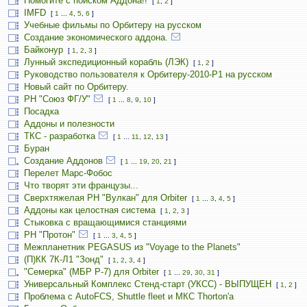
Помогите с поиском Аддона!!
[
1
,
2
]
IMFD
[
1
...
4
,
5
,
6
]
Учебные фильмы по Орбитеру на русском
Создание экономического аддона.
Байконур
[
1
,
2
,
3
]
Лунный экспедиционный корабль (ЛЭК)
[
1
,
2
]
Руководство пользователя к Орбитеру-2010-P1 на русском
Новый сайт по Орбитеру.
РН "Союз ФГ/У"
[
1
...
8
,
9
,
10
]
Посадка
Аддоны и полезности
ТКС - разработка
[
1
...
11
,
12
,
13
]
Буран
Создание Аддонов
[
1
...
19
,
20
,
21
]
Перелет Марс-Фобос
Что творят эти французы...
Сверхтяжелая РН "Вулкан" для Orbiter
[
1
...
3
,
4
,
5
]
Аддоны как целостная система
[
1
,
2
,
3
]
Стыковка с вращающимися станциями
РН "Протон"
[
1
...
3
,
4
,
5
]
Межпланетник PEGASUS из "Voyage to the Planets"
(П)КК 7К-Л1 "Зонд"
[
1
,
2
,
3
,
4
]
"Семерка" (МБР Р-7) для Orbiter
[
1
...
29
,
30
,
31
]
Универсальный Комплекс Стенд-старт (УКСС) - ВЫПУЩЕН
[
1
,
2
]
Проблема с AutoFCS, Shuttle fleet и МКС Thorton'а