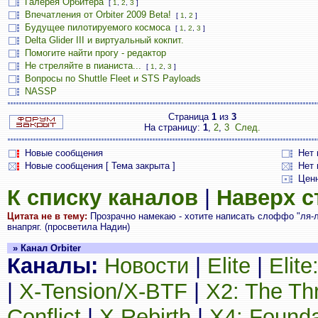
Галерея Орбитера
[
1
,
2
,
3
]
Впечатления от Orbiter 2009 Beta!
[
1
,
2
]
Будущее пилотируемого космоса
[
1
,
2
,
3
]
Delta Glider III и виртуальный кокпит.
Помогите найти прогу - редактор
Не стреляйте в пианиста...
[
1
,
2
,
3
]
Вопросы по Shuttle Fleet и STS Payloads
NASSP
Страница
1
из
3
На страницу:
1
,
2
,
3
След.
Новые сообщения
Нет
Новые сообщения [ Тема закрыта ]
Нет 
Цен
К списку каналов
|
Наверх 
Цитата не в тему:
Прозрачно намекаю - хотите написать слоффо "ля-ля
внапряг. (просветила Надин)
» Канал Orbiter
Каналы:
Новости
|
Elite
|
Elit
|
X-Tension/X-BTF
|
X2: The Th
Conflict
|
X Rebirth
|
X4: Founda