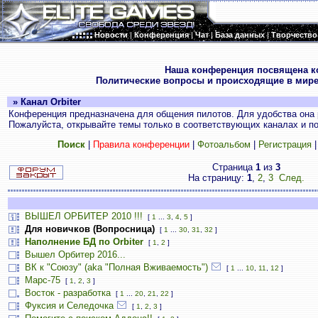
Новости
|
Конференция
|
Чат
|
База данных
|
Творчество
.
Наша конференция посвящена к
Политические вопросы и происходящие в мире
» Канал Orbiter
Конференция предназначена для общения пилотов. Для удобства она 
Пожалуйста, открывайте темы только в соответствующих каналах и пос
Поиск
|
Правила конференции
|
Фотоальбом
|
Регистрация
Страница
1
из
3
На страницу:
1
,
2
,
3
След.
ВЫШЕЛ ОРБИТЕР 2010 !!!
[
1
...
3
,
4
,
5
]
Для новичков (Вопросница)
[
1
...
30
,
31
,
32
]
Наполнение БД по Orbiter
[
1
,
2
]
Вышел Орбитер 2016...
ВК к "Союзу" (aka "Полная Вживаемость")
[
1
...
10
,
11
,
12
]
Марс-75
[
1
,
2
,
3
]
Восток - разработка
[
1
...
20
,
21
,
22
]
Фуксия и Селедочка
[
1
,
2
,
3
]