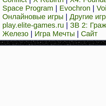
Space Program
|
Evochron
|
Vo
Онлайновые игры
|
Другие иг
play.elite-games.ru
|
ЗВ 2: Гра
Железо
|
Игра Мечты
|
Сайт