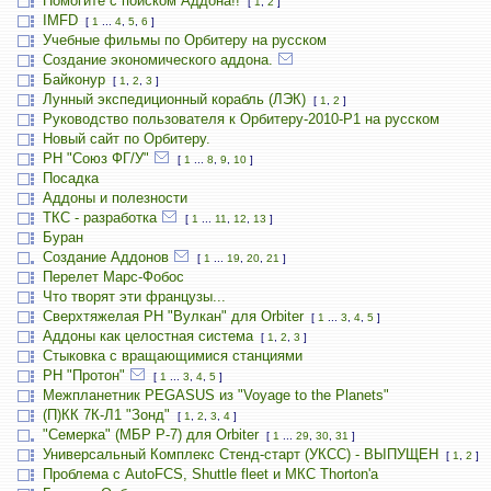
Помогите с поиском Аддона!!
[
1
,
2
]
IMFD
[
1
...
4
,
5
,
6
]
Учебные фильмы по Орбитеру на русском
Создание экономического аддона.
Байконур
[
1
,
2
,
3
]
Лунный экспедиционный корабль (ЛЭК)
[
1
,
2
]
Руководство пользователя к Орбитеру-2010-P1 на русском
Новый сайт по Орбитеру.
РН "Союз ФГ/У"
[
1
...
8
,
9
,
10
]
Посадка
Аддоны и полезности
ТКС - разработка
[
1
...
11
,
12
,
13
]
Буран
Создание Аддонов
[
1
...
19
,
20
,
21
]
Перелет Марс-Фобос
Что творят эти французы...
Сверхтяжелая РН "Вулкан" для Orbiter
[
1
...
3
,
4
,
5
]
Аддоны как целостная система
[
1
,
2
,
3
]
Стыковка с вращающимися станциями
РН "Протон"
[
1
...
3
,
4
,
5
]
Межпланетник PEGASUS из "Voyage to the Planets"
(П)КК 7К-Л1 "Зонд"
[
1
,
2
,
3
,
4
]
"Семерка" (МБР Р-7) для Orbiter
[
1
...
29
,
30
,
31
]
Универсальный Комплекс Стенд-старт (УКСС) - ВЫПУЩЕН
[
1
,
2
]
Проблема с AutoFCS, Shuttle fleet и МКС Thorton'а