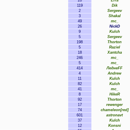
20
Erra
119
Dik
2
Sergeev
3
Shakal
49
mc_
26
NickD
9
Kulch
5
Sergeev
198
Thorton
5
Raziel
18
Xantcha
246
mc_
5
mc_
414
ЛеднеFF
4
Andrew
11
Kulch
82
Kulch
41
mc_
8
HikeR
92
Thorton
17
rewenger
74
chameleon[red]
601
astronavt
37
Kulch
12
Konsni