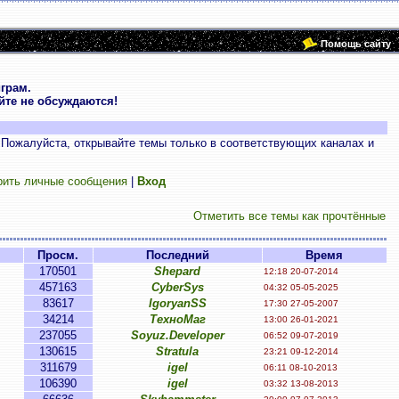
Помощь сайту
грам.
те не обсуждаются!
 Пожалуйста, открывайте темы только в соответствующих каналах и
рить личные сообщения
|
Вход
Отметить все темы как прочтённые
Просм.
Последний
Время
170501
Shepard
12:18 20-07-2014
457163
CyberSys
04:32 05-05-2025
83617
IgoryanSS
17:30 27-05-2007
34214
ТехноМаг
13:00 26-01-2021
237055
Soyuz.Developer
06:52 09-07-2019
130615
Stratula
23:21 09-12-2014
311679
igel
06:11 08-10-2013
106390
igel
03:32 13-08-2013