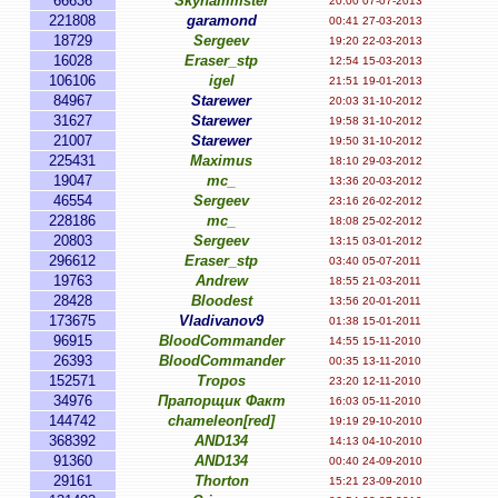
66636
Skyhammster
20:00 07-07-2013
221808
garamond
00:41 27-03-2013
18729
Sergeev
19:20 22-03-2013
16028
Eraser_stp
12:54 15-03-2013
106106
igel
21:51 19-01-2013
84967
Starewer
20:03 31-10-2012
31627
Starewer
19:58 31-10-2012
21007
Starewer
19:50 31-10-2012
225431
Maximus
18:10 29-03-2012
19047
mc_
13:36 20-03-2012
46554
Sergeev
23:16 26-02-2012
228186
mc_
18:08 25-02-2012
20803
Sergeev
13:15 03-01-2012
296612
Eraser_stp
03:40 05-07-2011
19763
Andrew
18:55 21-03-2011
28428
Bloodest
13:56 20-01-2011
173675
Vladivanov9
01:38 15-01-2011
96915
BloodCommander
14:55 15-11-2010
26393
BloodCommander
00:35 13-11-2010
152571
Tropos
23:20 12-11-2010
34976
Прапорщик Факт
16:03 05-11-2010
144742
chameleon[red]
19:19 29-10-2010
368392
AND134
14:13 04-10-2010
91360
AND134
00:40 24-09-2010
29161
Thorton
15:21 23-09-2010