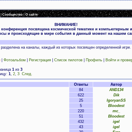
|
Сообщество
|
О сайте
ВНИМАНИЕ!
 конференция посвящена космической тематике и компьютерным и
осы и происходящие в мире события в данный момент на нашем сай
разделена на каналы, каждый из которых посвящен определенной игре.
и
|
Фотоальбом
|
Регистрация
|
Список пилотов
|
Профиль
|
Войти и прове
раница
1
из
3
ницу:
1
,
2
,
3
След.
Ответы
Автор
84
AND134
622
Dik
25
IgoryanSS
5
Bloodest
220
mc_
51
Bloodest
432
igel
43
igel