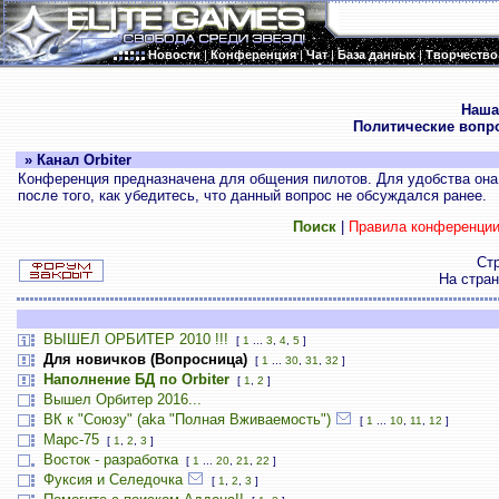
Новости
|
Конференция
|
Чат
|
База данных
|
Творчество
.
Наша
Политические вопр
» Канал Orbiter
Конференция предназначена для общения пилотов. Для удобства она 
после того, как убедитесь, что данный вопрос не обсуждался ранее.
Поиск
|
Правила конференци
Ст
На стра
ВЫШЕЛ ОРБИТЕР 2010 !!!
[
1
...
3
,
4
,
5
]
Для новичков (Вопросница)
[
1
...
30
,
31
,
32
]
Наполнение БД по Orbiter
[
1
,
2
]
Вышел Орбитер 2016...
ВК к "Союзу" (aka "Полная Вживаемость")
[
1
...
10
,
11
,
12
]
Марс-75
[
1
,
2
,
3
]
Восток - разработка
[
1
...
20
,
21
,
22
]
Фуксия и Селедочка
[
1
,
2
,
3
]