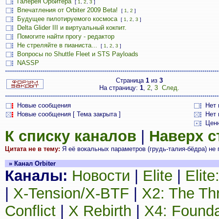
Галерея Орбитера
[
1
,
2
,
3
]
Впечатления от Orbiter 2009 Beta!
[
1
,
2
]
Будущее пилотируемого космоса
[
1
,
2
,
3
]
Delta Glider III и виртуальный кокпит.
Помогите найти прогу - редактор
Не стреляйте в пианиста...
[
1
,
2
,
3
]
Вопросы по Shuttle Fleet и STS Payloads
NASSP
Страница
1
из
3
На страницу:
1
,
2
,
3
След.
Новые сообщения
Нет
Новые сообщения [ Тема закрыта ]
Нет 
Цен
К списку каналов
|
Наверх 
Цитата не в тему:
Я её вокальных параметров (грудь-талия-бёдра) не 
» Канал Orbiter
Каналы:
Новости
|
Elite
|
Elit
|
X-Tension/X-BTF
|
X2: The Th
Conflict
|
X Rebirth
|
X4: Founda