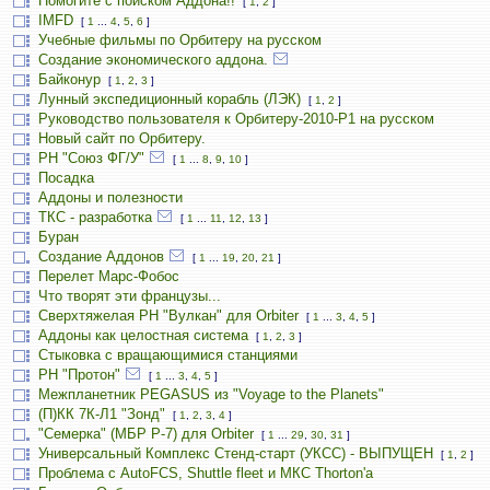
Помогите с поиском Аддона!!
[
1
,
2
]
IMFD
[
1
...
4
,
5
,
6
]
Учебные фильмы по Орбитеру на русском
Создание экономического аддона.
Байконур
[
1
,
2
,
3
]
Лунный экспедиционный корабль (ЛЭК)
[
1
,
2
]
Руководство пользователя к Орбитеру-2010-P1 на русском
Новый сайт по Орбитеру.
РН "Союз ФГ/У"
[
1
...
8
,
9
,
10
]
Посадка
Аддоны и полезности
ТКС - разработка
[
1
...
11
,
12
,
13
]
Буран
Создание Аддонов
[
1
...
19
,
20
,
21
]
Перелет Марс-Фобос
Что творят эти французы...
Сверхтяжелая РН "Вулкан" для Orbiter
[
1
...
3
,
4
,
5
]
Аддоны как целостная система
[
1
,
2
,
3
]
Стыковка с вращающимися станциями
РН "Протон"
[
1
...
3
,
4
,
5
]
Межпланетник PEGASUS из "Voyage to the Planets"
(П)КК 7К-Л1 "Зонд"
[
1
,
2
,
3
,
4
]
"Семерка" (МБР Р-7) для Orbiter
[
1
...
29
,
30
,
31
]
Универсальный Комплекс Стенд-старт (УКСС) - ВЫПУЩЕН
[
1
,
2
]
Проблема с AutoFCS, Shuttle fleet и МКС Thorton'а