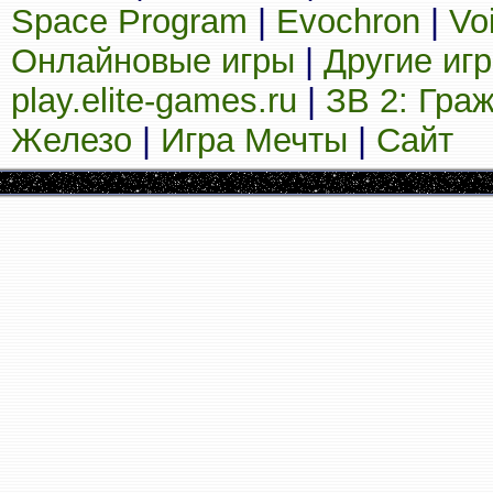
Space Program
|
Evochron
|
Vo
Онлайновые игры
|
Другие иг
play.elite-games.ru
|
ЗВ 2: Гра
Железо
|
Игра Мечты
|
Сайт