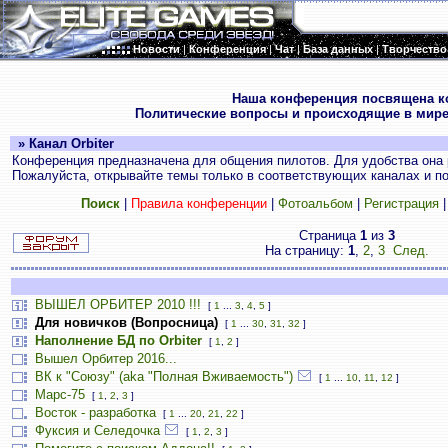
Новости
|
Конференция
|
Чат
|
База данных
|
Творчество
.
Наша конференция посвящена к
Политические вопросы и происходящие в мире
» Канал Orbiter
Конференция предназначена для общения пилотов. Для удобства она 
Пожалуйста, открывайте темы только в соответствующих каналах и пос
Поиск
|
Правила конференции
|
Фотоальбом
|
Регистрация
Страница
1
из
3
На страницу:
1
,
2
,
3
След.
ВЫШЕЛ ОРБИТЕР 2010 !!!
[
1
...
3
,
4
,
5
]
Для новичков (Вопросница)
[
1
...
30
,
31
,
32
]
Наполнение БД по Orbiter
[
1
,
2
]
Вышел Орбитер 2016...
ВК к "Союзу" (aka "Полная Вживаемость")
[
1
...
10
,
11
,
12
]
Марс-75
[
1
,
2
,
3
]
Восток - разработка
[
1
...
20
,
21
,
22
]
Фуксия и Селедочка
[
1
,
2
,
3
]