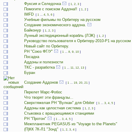
Фуксия и Селедочка
[
1
,
2
,
3
]
Помогите с поиском Аддона!!
[
1
,
2
]
IMFD
[
1
...
4
,
5
,
6
]
Учебные фильмы по Орбитеру на русском
Создание экономического аддона.
Байконур
[
1
,
2
,
3
]
Лунный экспедиционный корабль (ЛЭК)
[
1
,
2
]
Руководство пользователя к Орбитеру-2010-P1 на русском
Новый сайт по Орбитеру.
РН "Союз ФГ/У"
[
1
...
8
,
9
,
10
]
Посадка
Аддоны и полезности
ТКС - разработка
[
1
...
11
,
12
,
13
]
Буран
Создание Аддонов
[
1
...
19
,
20
,
21
]
Перелет Марс-Фобос
Что творят эти французы...
Сверхтяжелая РН "Вулкан" для Orbiter
[
1
...
3
,
4
,
5
]
Аддоны как целостная система
[
1
,
2
,
3
]
Стыковка с вращающимися станциями
РН "Протон"
[
1
...
3
,
4
,
5
]
Межпланетник PEGASUS из "Voyage to the Planets"
(П)КК 7К-Л1 "Зонд"
[
1
,
2
,
3
,
4
]