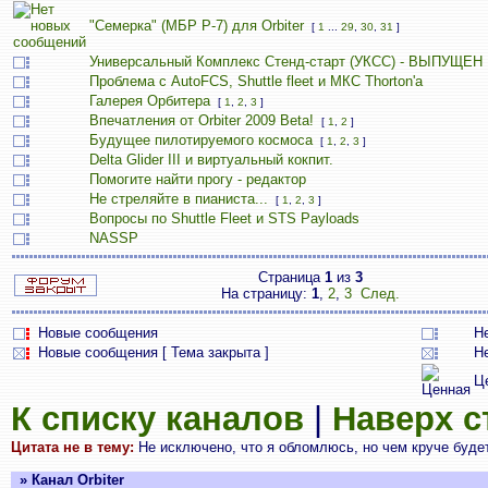
"Семерка" (МБР Р-7) для Orbiter
[
1
...
29
,
30
,
31
]
Универсальный Комплекс Стенд-старт (УКСС) - ВЫПУЩЕН
Проблема с AutoFCS, Shuttle fleet и МКС Thorton'а
Галерея Орбитера
[
1
,
2
,
3
]
Впечатления от Orbiter 2009 Beta!
[
1
,
2
]
Будущее пилотируемого космоса
[
1
,
2
,
3
]
Delta Glider III и виртуальный кокпит.
Помогите найти прогу - редактор
Не стреляйте в пианиста...
[
1
,
2
,
3
]
Вопросы по Shuttle Fleet и STS Payloads
NASSP
Страница
1
из
3
На страницу:
1
,
2
,
3
След.
Новые сообщения
Н
Новые сообщения [ Тема закрыта ]
Н
Ц
К списку каналов
|
Наверх 
Цитата не в тему:
Не исключено, что я обломлюсь, но чем круче будет 
» Канал Orbiter