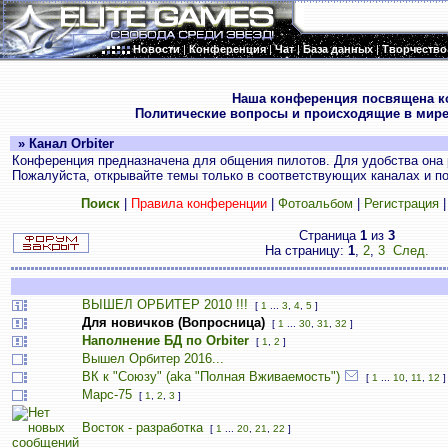
Новости
|
Конференция
|
Чат
|
База данных
|
Творчество
.
Наша конференция посвящена к
Политические вопросы и происходящие в мире
» Канал Orbiter
Конференция предназначена для общения пилотов. Для удобства она 
Пожалуйста, открывайте темы только в соответствующих каналах и пос
Поиск
|
Правила конференции
|
Фотоальбом
|
Регистрация
Страница
1
из
3
На страницу:
1
,
2
,
3
След.
ВЫШЕЛ ОРБИТЕР 2010 !!!
[
1
...
3
,
4
,
5
]
Для новичков (Вопросница)
[
1
...
30
,
31
,
32
]
Наполнение БД по Orbiter
[
1
,
2
]
Вышел Орбитер 2016...
ВК к "Союзу" (aka "Полная Вживаемость")
[
1
...
10
,
11
,
12
]
Марс-75
[
1
,
2
,
3
]
Восток - разработка
[
1
...
20
,
21
,
22
]