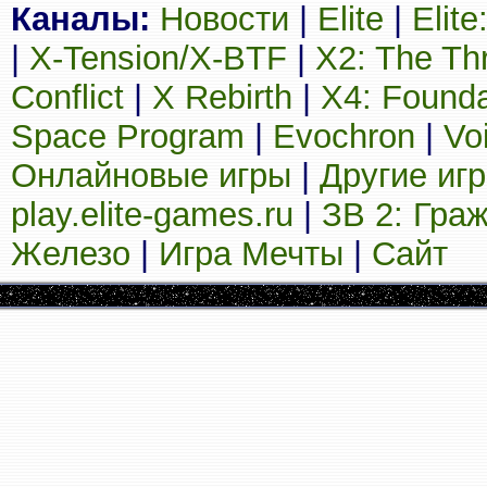
Каналы:
Новости
|
Elite
|
Elit
|
X-Tension/X-BTF
|
X2: The Th
Conflict
|
X Rebirth
|
X4: Founda
Space Program
|
Evochron
|
Vo
Онлайновые игры
|
Другие иг
play.elite-games.ru
|
ЗВ 2: Гра
Железо
|
Игра Мечты
|
Сайт