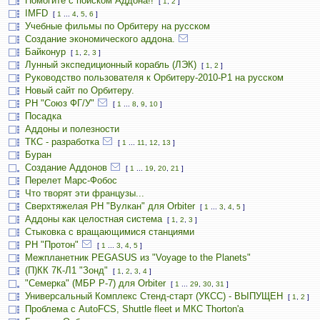
Помогите с поиском Аддона!!
[
1
,
2
]
IMFD
[
1
...
4
,
5
,
6
]
Учебные фильмы по Орбитеру на русском
Создание экономического аддона.
Байконур
[
1
,
2
,
3
]
Лунный экспедиционный корабль (ЛЭК)
[
1
,
2
]
Руководство пользователя к Орбитеру-2010-P1 на русском
Новый сайт по Орбитеру.
РН "Союз ФГ/У"
[
1
...
8
,
9
,
10
]
Посадка
Аддоны и полезности
ТКС - разработка
[
1
...
11
,
12
,
13
]
Буран
Создание Аддонов
[
1
...
19
,
20
,
21
]
Перелет Марс-Фобос
Что творят эти французы...
Сверхтяжелая РН "Вулкан" для Orbiter
[
1
...
3
,
4
,
5
]
Аддоны как целостная система
[
1
,
2
,
3
]
Стыковка с вращающимися станциями
РН "Протон"
[
1
...
3
,
4
,
5
]
Межпланетник PEGASUS из "Voyage to the Planets"
(П)КК 7К-Л1 "Зонд"
[
1
,
2
,
3
,
4
]
"Семерка" (МБР Р-7) для Orbiter
[
1
...
29
,
30
,
31
]
Универсальный Комплекс Стенд-старт (УКСС) - ВЫПУЩЕН
[
1
,
2
]
Проблема с AutoFCS, Shuttle fleet и МКС Thorton'а