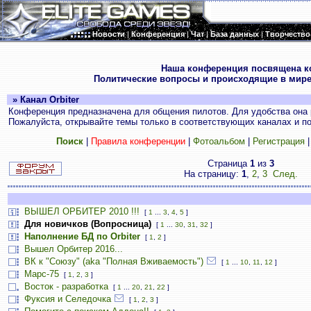
Новости
|
Конференция
|
Чат
|
База данных
|
Творчество
.
Наша конференция посвящена к
Политические вопросы и происходящие в мире
» Канал Orbiter
Конференция предназначена для общения пилотов. Для удобства она 
Пожалуйста, открывайте темы только в соответствующих каналах и пос
Поиск
|
Правила конференции
|
Фотоальбом
|
Регистрация
Страница
1
из
3
На страницу:
1
,
2
,
3
След.
ВЫШЕЛ ОРБИТЕР 2010 !!!
[
1
...
3
,
4
,
5
]
Для новичков (Вопросница)
[
1
...
30
,
31
,
32
]
Наполнение БД по Orbiter
[
1
,
2
]
Вышел Орбитер 2016...
ВК к "Союзу" (aka "Полная Вживаемость")
[
1
...
10
,
11
,
12
]
Марс-75
[
1
,
2
,
3
]
Восток - разработка
[
1
...
20
,
21
,
22
]
Фуксия и Селедочка
[
1
,
2
,
3
]