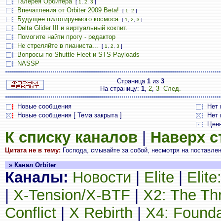
Галерея Орбитера
[
1
,
2
,
3
]
Впечатления от Orbiter 2009 Beta!
[
1
,
2
]
Будущее пилотируемого космоса
[
1
,
2
,
3
]
Delta Glider III и виртуальный кокпит.
Помогите найти прогу - редактор
Не стреляйте в пианиста...
[
1
,
2
,
3
]
Вопросы по Shuttle Fleet и STS Payloads
NASSP
Страница
1
из
3
На страницу:
1
,
2
,
3
След.
Новые сообщения
Нет
Новые сообщения [ Тема закрыта ]
Нет 
Цен
К списку каналов
|
Наверх 
Цитата не в тему:
Господа, смывайте за собой, несмотря на поставлен
» Канал Orbiter
Каналы:
Новости
|
Elite
|
Elit
|
X-Tension/X-BTF
|
X2: The Th
Conflict
|
X Rebirth
|
X4: Founda