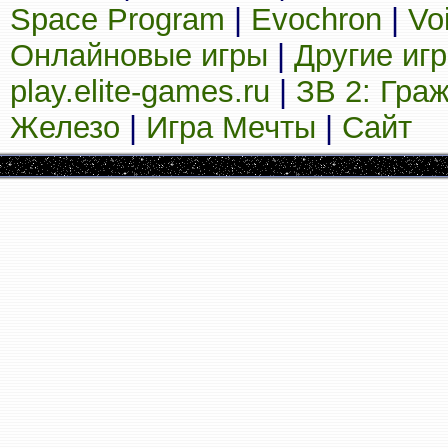
Space Program
|
Evochron
|
Vo
Онлайновые игры
|
Другие иг
play.elite-games.ru
|
ЗВ 2: Гра
Железо
|
Игра Мечты
|
Сайт