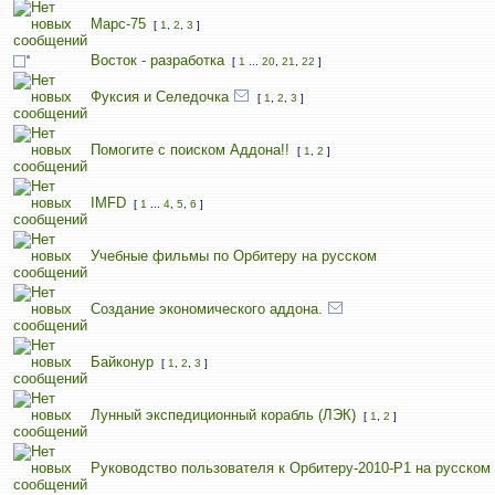
Марс-75
[
1
,
2
,
3
]
Восток - разработка
[
1
...
20
,
21
,
22
]
Фуксия и Селедочка
[
1
,
2
,
3
]
Помогите с поиском Аддона!!
[
1
,
2
]
IMFD
[
1
...
4
,
5
,
6
]
Учебные фильмы по Орбитеру на русском
Создание экономического аддона.
Байконур
[
1
,
2
,
3
]
Лунный экспедиционный корабль (ЛЭК)
[
1
,
2
]
Руководство пользователя к Орбитеру-2010-P1 на русском