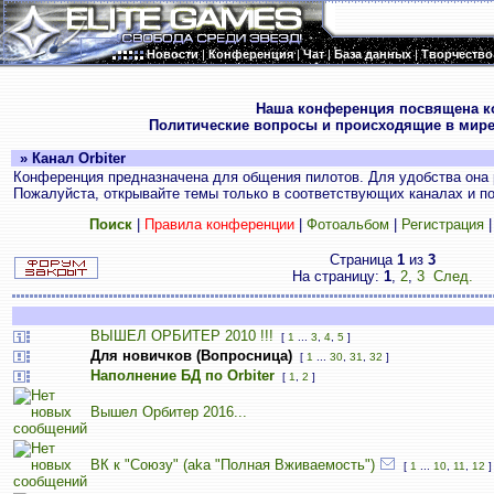
Новости
|
Конференция
|
Чат
|
База данных
|
Творчество
.
Наша конференция посвящена к
Политические вопросы и происходящие в мире
» Канал Orbiter
Конференция предназначена для общения пилотов. Для удобства она 
Пожалуйста, открывайте темы только в соответствующих каналах и пос
Поиск
|
Правила конференции
|
Фотоальбом
|
Регистрация
Страница
1
из
3
На страницу:
1
,
2
,
3
След.
ВЫШЕЛ ОРБИТЕР 2010 !!!
[
1
...
3
,
4
,
5
]
Для новичков (Вопросница)
[
1
...
30
,
31
,
32
]
Наполнение БД по Orbiter
[
1
,
2
]
Вышел Орбитер 2016...
ВК к "Союзу" (aka "Полная Вживаемость")
[
1
...
10
,
11
,
12
]