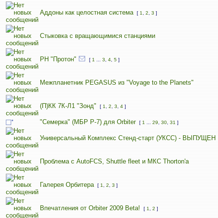
Аддоны как целостная система
[
1
,
2
,
3
]
Стыковка с вращающимися станциями
РН "Протон"
[
1
...
3
,
4
,
5
]
Межпланетник PEGASUS из "Voyage to the Planets"
(П)КК 7К-Л1 "Зонд"
[
1
,
2
,
3
,
4
]
"Семерка" (МБР Р-7) для Orbiter
[
1
...
29
,
30
,
31
]
Универсальный Комплекс Стенд-старт (УКСС) - ВЫПУЩЕН
Проблема с AutoFCS, Shuttle fleet и МКС Thorton'а
Галерея Орбитера
[
1
,
2
,
3
]
Впечатления от Orbiter 2009 Beta!
[
1
,
2
]