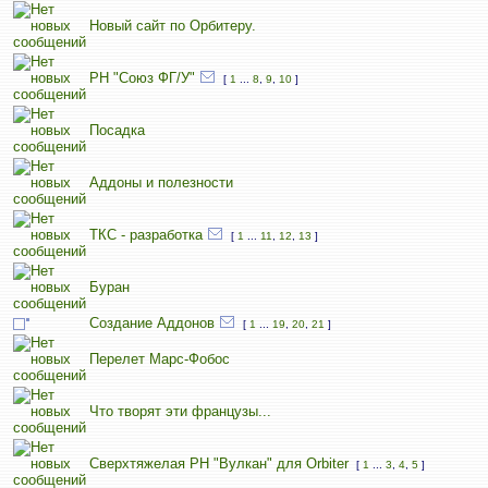
Новый сайт по Орбитеру.
РН "Союз ФГ/У"
[
1
...
8
,
9
,
10
]
Посадка
Аддоны и полезности
ТКС - разработка
[
1
...
11
,
12
,
13
]
Буран
Создание Аддонов
[
1
...
19
,
20
,
21
]
Перелет Марс-Фобос
Что творят эти французы...
Сверхтяжелая РН "Вулкан" для Orbiter
[
1
...
3
,
4
,
5
]