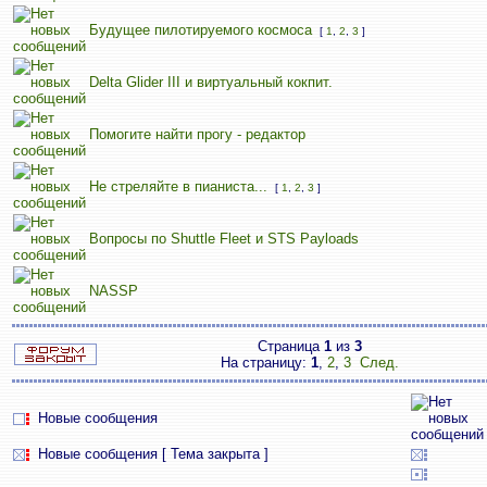
Будущее пилотируемого космоса
[
1
,
2
,
3
]
Delta Glider III и виртуальный кокпит.
Помогите найти прогу - редактор
Не стреляйте в пианиста...
[
1
,
2
,
3
]
Вопросы по Shuttle Fleet и STS Payloads
NASSP
Страница
1
из
3
На страницу:
1
,
2
,
3
След.
Новые сообщения
Новые сообщения [ Тема закрыта ]