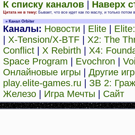
К списку каналов
|
Наверх 
Цитата не в тему:
Бывает, что все идет как по маслу, и только потом 
» Канал Orbiter
Каналы:
Новости
|
Elite
|
Elit
|
X-Tension/X-BTF
|
X2: The Th
Conflict
|
X Rebirth
|
X4: Founda
Space Program
|
Evochron
|
Vo
Онлайновые игры
|
Другие иг
play.elite-games.ru
|
ЗВ 2: Гра
Железо
|
Игра Мечты
|
Сайт