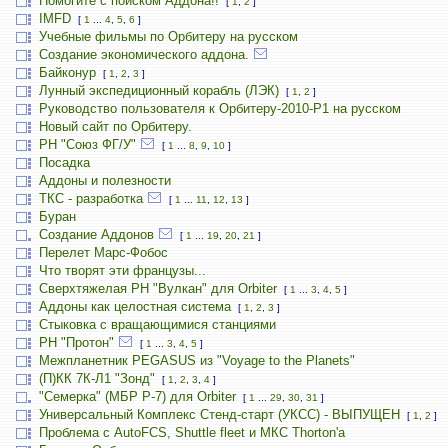
Помогите с поиском Аддона!!
[
1
,
2
]
IMFD
[
1
...
4
,
5
,
6
]
Учебные фильмы по Орбитеру на русском
Создание экономического аддона.
Байконур
[
1
,
2
,
3
]
Лунный экспедиционный корабль (ЛЭК)
[
1
,
2
]
Руководство пользователя к Орбитеру-2010-P1 на русском
Новый сайт по Орбитеру.
РН "Союз ФГ/У"
[
1
...
8
,
9
,
10
]
Посадка
Аддоны и полезности
ТКС - разработка
[
1
...
11
,
12
,
13
]
Буран
Создание Аддонов
[
1
...
19
,
20
,
21
]
Перелет Марс-Фобос
Что творят эти французы...
Сверхтяжелая РН "Вулкан" для Orbiter
[
1
...
3
,
4
,
5
]
Аддоны как целостная система
[
1
,
2
,
3
]
Стыковка с вращающимися станциями
РН "Протон"
[
1
...
3
,
4
,
5
]
Межпланетник PEGASUS из "Voyage to the Planets"
(П)КК 7К-Л1 "Зонд"
[
1
,
2
,
3
,
4
]
"Семерка" (МБР Р-7) для Orbiter
[
1
...
29
,
30
,
31
]
Универсальный Комплекс Стенд-старт (УКСС) - ВЫПУЩЕН
[
1
,
2
]
Проблема с AutoFCS, Shuttle fleet и МКС Thorton'а