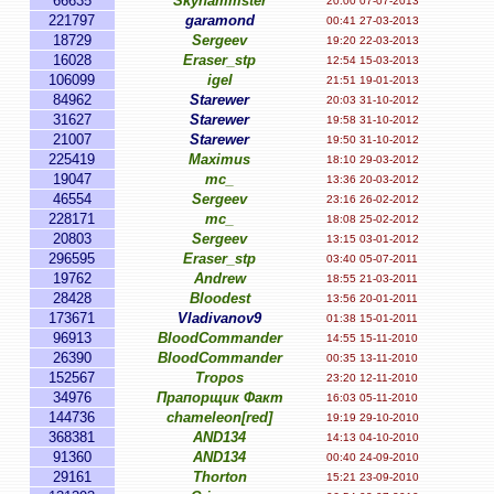
66635
Skyhammster
20:00 07-07-2013
221797
garamond
00:41 27-03-2013
18729
Sergeev
19:20 22-03-2013
16028
Eraser_stp
12:54 15-03-2013
106099
igel
21:51 19-01-2013
84962
Starewer
20:03 31-10-2012
31627
Starewer
19:58 31-10-2012
21007
Starewer
19:50 31-10-2012
225419
Maximus
18:10 29-03-2012
19047
mc_
13:36 20-03-2012
46554
Sergeev
23:16 26-02-2012
228171
mc_
18:08 25-02-2012
20803
Sergeev
13:15 03-01-2012
296595
Eraser_stp
03:40 05-07-2011
19762
Andrew
18:55 21-03-2011
28428
Bloodest
13:56 20-01-2011
173671
Vladivanov9
01:38 15-01-2011
96913
BloodCommander
14:55 15-11-2010
26390
BloodCommander
00:35 13-11-2010
152567
Tropos
23:20 12-11-2010
34976
Прапорщик Факт
16:03 05-11-2010
144736
chameleon[red]
19:19 29-10-2010
368381
AND134
14:13 04-10-2010
91360
AND134
00:40 24-09-2010
29161
Thorton
15:21 23-09-2010