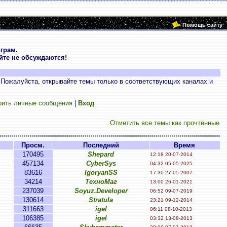
Помощь сайту
грам.
те не обсуждаются!
 Пожалуйста, открывайте темы только в соответствующих каналах и
рить личные сообщения
|
Вход
Отметить все темы как прочтённые
Просм.
Последний
Время
170495
Shepard
12:18 20-07-2014
457134
CyberSys
04:32 05-05-2025
83616
IgoryanSS
17:30 27-05-2007
34214
ТехноМаг
13:00 26-01-2021
237039
Soyuz.Developer
06:52 09-07-2019
130614
Stratula
23:21 09-12-2014
311663
igel
06:11 08-10-2013
106385
igel
03:32 13-08-2013