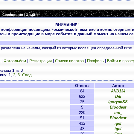
|
Сообщество
|
О сайте
ВНИМАНИЕ!
 конференция посвящена космической тематике и компьютерным и
осы и происходящие в мире события в данный момент на нашем сай
разделена на каналы, каждый из которых посвящен определенной игре.
и
|
Фотоальбом
|
Регистрация
|
Список пилотов
|
Профиль
|
Войти и прове
раница
1
из
3
ницу:
1
,
2
,
3
След.
Ответы
Автор
84
AND134
622
Dik
25
IgoryanSS
5
Bloodest
220
mc_
51
Bloodest
432
igel
43
igel