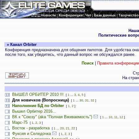
Новости
|
Конференция
|
Чат
|
База данных
|
Творчество
.
Наша
Политические вопр
» Канал Orbiter
Конференция предназначена для общения пилотов. Для удобства она 
после того, как убедитесь, что данный вопрос не обсуждался ранее.
Поиск
|
Правила конференци
Ст
На стра
ВЫШЕЛ ОРБИТЕР 2010 !!!
[
1
...
3
,
4
,
5
]
Для новичков (Вопросница)
[
1
...
30
,
31
,
32
]
Наполнение БД по Orbiter
[
1
,
2
]
Вышел Орбитер 2016...
ВК к "Союзу" (aka "Полная Вживаемость")
[
1
...
10
,
11
,
12
]
Марс-75
[
1
,
2
,
3
]
Восток - разработка
[
1
...
20
,
21
,
22
]
Фуксия и Селедочка
[
1
,
2
,
3
]