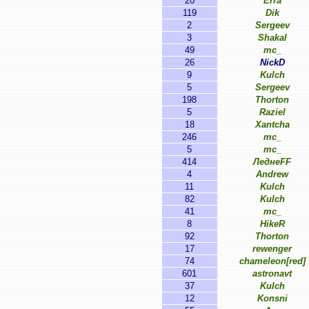
20
Erra
119
Dik
2
Sergeev
3
Shakal
49
mc_
26
NickD
9
Kulch
5
Sergeev
198
Thorton
5
Raziel
18
Xantcha
246
mc_
5
mc_
414
ЛеднеFF
4
Andrew
11
Kulch
82
Kulch
41
mc_
8
HikeR
92
Thorton
17
rewenger
74
chameleon[red]
601
astronavt
37
Kulch
12
Konsni