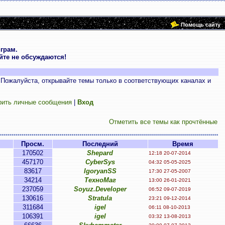
Помощь сайту
грам.
те не обсуждаются!
 Пожалуйста, открывайте темы только в соответствующих каналах и
рить личные сообщения
|
Вход
Отметить все темы как прочтённые
Просм.
Последний
Время
170502
Shepard
12:18 20-07-2014
457170
CyberSys
04:32 05-05-2025
83617
IgoryanSS
17:30 27-05-2007
34214
ТехноМаг
13:00 26-01-2021
237059
Soyuz.Developer
06:52 09-07-2019
130616
Stratula
23:21 09-12-2014
311684
igel
06:11 08-10-2013
106391
igel
03:32 13-08-2013