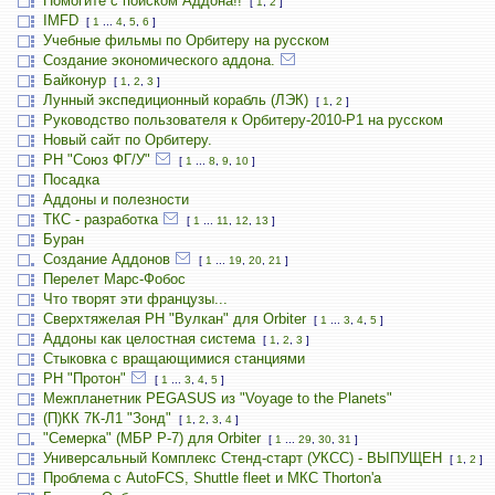
Помогите с поиском Аддона!!
[
1
,
2
]
IMFD
[
1
...
4
,
5
,
6
]
Учебные фильмы по Орбитеру на русском
Создание экономического аддона.
Байконур
[
1
,
2
,
3
]
Лунный экспедиционный корабль (ЛЭК)
[
1
,
2
]
Руководство пользователя к Орбитеру-2010-P1 на русском
Новый сайт по Орбитеру.
РН "Союз ФГ/У"
[
1
...
8
,
9
,
10
]
Посадка
Аддоны и полезности
ТКС - разработка
[
1
...
11
,
12
,
13
]
Буран
Создание Аддонов
[
1
...
19
,
20
,
21
]
Перелет Марс-Фобос
Что творят эти французы...
Сверхтяжелая РН "Вулкан" для Orbiter
[
1
...
3
,
4
,
5
]
Аддоны как целостная система
[
1
,
2
,
3
]
Стыковка с вращающимися станциями
РН "Протон"
[
1
...
3
,
4
,
5
]
Межпланетник PEGASUS из "Voyage to the Planets"
(П)КК 7К-Л1 "Зонд"
[
1
,
2
,
3
,
4
]
"Семерка" (МБР Р-7) для Orbiter
[
1
...
29
,
30
,
31
]
Универсальный Комплекс Стенд-старт (УКСС) - ВЫПУЩЕН
[
1
,
2
]
Проблема с AutoFCS, Shuttle fleet и МКС Thorton'а