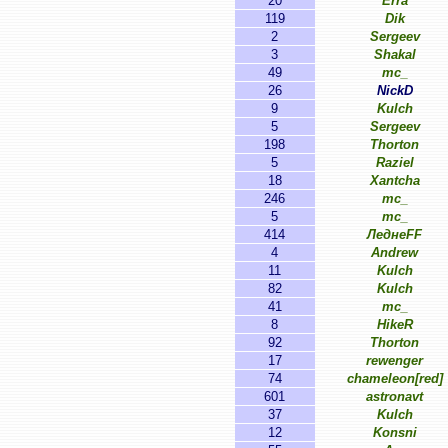
20
Erra
119
Dik
2
Sergeev
3
Shakal
49
mc_
26
NickD
9
Kulch
5
Sergeev
198
Thorton
5
Raziel
18
Xantcha
246
mc_
5
mc_
414
ЛеднеFF
4
Andrew
11
Kulch
82
Kulch
41
mc_
8
HikeR
92
Thorton
17
rewenger
74
chameleon[red]
601
astronavt
37
Kulch
12
Konsni