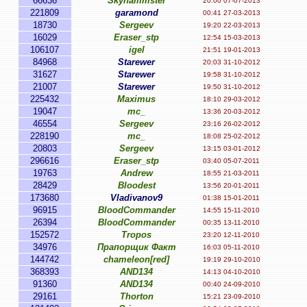
66636
Skyhammster
20:00 07-07-2013
221809
garamond
00:41 27-03-2013
18730
Sergeev
19:20 22-03-2013
16029
Eraser_stp
12:54 15-03-2013
106107
igel
21:51 19-01-2013
84968
Starewer
20:03 31-10-2012
31627
Starewer
19:58 31-10-2012
21007
Starewer
19:50 31-10-2012
225432
Maximus
18:10 29-03-2012
19047
mc_
13:36 20-03-2012
46554
Sergeev
23:16 26-02-2012
228190
mc_
18:08 25-02-2012
20803
Sergeev
13:15 03-01-2012
296616
Eraser_stp
03:40 05-07-2011
19763
Andrew
18:55 21-03-2011
28429
Bloodest
13:56 20-01-2011
173680
Vladivanov9
01:38 15-01-2011
96915
BloodCommander
14:55 15-11-2010
26394
BloodCommander
00:35 13-11-2010
152572
Tropos
23:20 12-11-2010
34976
Прапорщик Факт
16:03 05-11-2010
144742
chameleon[red]
19:19 29-10-2010
368393
AND134
14:13 04-10-2010
91360
AND134
00:40 24-09-2010
29161
Thorton
15:21 23-09-2010