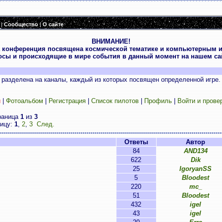
|
Сообщество
|
О сайте
ВНИМАНИЕ!
 конференция посвящена космической тематике и компьютерным и
осы и происходящие в мире события в данный момент на нашем сай
разделена на каналы, каждый из которых посвящен определенной игре.
и
|
Фотоальбом
|
Регистрация
|
Список пилотов
|
Профиль
|
Войти и прове
раница
1
из
3
ницу:
1
,
2
,
3
След.
Ответы
Автор
84
AND134
622
Dik
25
IgoryanSS
5
Bloodest
220
mc_
51
Bloodest
432
igel
43
igel