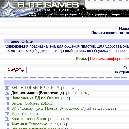
Новости
|
Конференция
|
Чат
|
База данных
|
Творчество
.
Наша
Политические вопр
» Канал Orbiter
Конференция предназначена для общения пилотов. Для удобства она 
после того, как убедитесь, что данный вопрос не обсуждался ранее.
Поиск
|
Правила конференци
Ст
На стра
ВЫШЕЛ ОРБИТЕР 2010 !!!
[
1
...
3
,
4
,
5
]
Для новичков (Вопросница)
[
1
...
30
,
31
,
32
]
Наполнение БД по Orbiter
[
1
,
2
]
Вышел Орбитер 2016...
ВК к "Союзу" (aka "Полная Вживаемость")
[
1
...
10
,
11
,
12
]
Марс-75
[
1
,
2
,
3
]
Восток - разработка
[
1
...
20
,
21
,
22
]
Фуксия и Селедочка
[
1
,
2
,
3
]