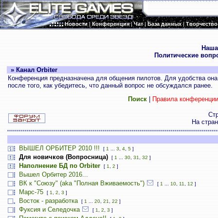
Новости
|
Конференция
|
Чат
|
База данных
|
Творчество
.
Наша
Политические вопр
» Канал Orbiter
Конференция предназначена для общения пилотов. Для удобства она 
после того, как убедитесь, что данный вопрос не обсуждался ранее.
Поиск
|
Правила конференци
Ст
На стра
ВЫШЕЛ ОРБИТЕР 2010 !!!
[
1
...
3
,
4
,
5
]
Для новичков (Вопросница)
[
1
...
30
,
31
,
32
]
Наполнение БД по Orbiter
[
1
,
2
]
Вышел Орбитер 2016...
ВК к "Союзу" (aka "Полная Вживаемость")
[
1
...
10
,
11
,
12
]
Марс-75
[
1
,
2
,
3
]
Восток - разработка
[
1
...
20
,
21
,
22
]
Фуксия и Селедочка
[
1
,
2
,
3
]