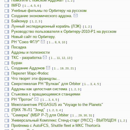
Помогите с поиском Аддона!!
[
1
,
2
]
IMFD
[
1
...
4
,
5
,
6
]
Учебные фильмы по Орбитеру на русском
Создание экономического аддона.
Байконур
[
1
,
2
,
3
]
Лунный экспедиционный корабль (ЛЭК)
[
1
,
2
]
Руководство пользователя к Орбитеру-2010-P1 на русском
Новый сайт по Орбитеру.
РН "Союз ФГ/У"
[
1
...
8
,
9
,
10
]
Посадка
Аддоны и полезности
ТКС - разработка
[
1
...
11
,
12
,
13
]
Буран
Создание Аддонов
[
1
...
19
,
20
,
21
]
Перелет Марс-Фобос
Что творят эти французы...
Сверхтяжелая РН "Вулкан" для Orbiter
[
1
...
3
,
4
,
5
]
Аддоны как целостная система
[
1
,
2
,
3
]
Стыковка с вращающимися станциями
РН "Протон"
[
1
...
3
,
4
,
5
]
Межпланетник PEGASUS из "Voyage to the Planets"
(П)КК 7К-Л1 "Зонд"
[
1
,
2
,
3
,
4
]
"Семерка" (МБР Р-7) для Orbiter
[
1
...
29
,
30
,
31
]
Универсальный Комплекс Стенд-старт (УКСС) - ВЫПУЩЕН
[
1
,
2
]
Проблема с AutoFCS, Shuttle fleet и МКС Thorton'а