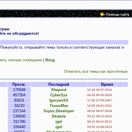
Помощь сайту
грам.
те не обсуждаются!
 Пожалуйста, открывайте темы только в соответствующих каналах и
рить личные сообщения
|
Вход
Отметить все темы как прочтённые
Просм.
Последний
Время
170549
Shepard
12:18 20-07-2014
457354
CyberSys
04:32 05-05-2025
83631
IgoryanSS
17:30 27-05-2007
34220
ТехноМаг
13:00 26-01-2021
237144
Soyuz.Developer
06:52 09-07-2019
130640
Stratula
23:21 09-12-2014
311786
igel
06:11 08-10-2013
106440
igel
03:32 13-08-2013