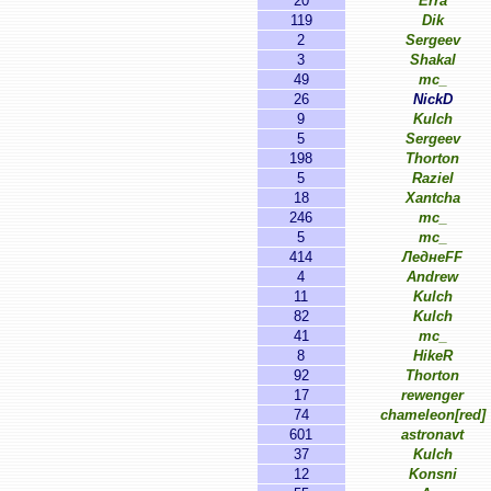
20
Erra
119
Dik
2
Sergeev
3
Shakal
49
mc_
26
NickD
9
Kulch
5
Sergeev
198
Thorton
5
Raziel
18
Xantcha
246
mc_
5
mc_
414
ЛеднеFF
4
Andrew
11
Kulch
82
Kulch
41
mc_
8
HikeR
92
Thorton
17
rewenger
74
chameleon[red]
601
astronavt
37
Kulch
12
Konsni