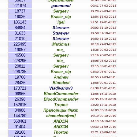
66657
Skyhammster
20:00 07-07-2013
221874
garamond
00:41 27-03-2013
18737
Sergeev
19:20 22-03-2013
16036
Eraser_stp
12:54 15-03-2013
106143
igel
21:51 19-01-2013
84984
Starewer
20:03 31-10-2012
31633
Starewer
19:58 31-10-2012
21010
Starewer
19:50 31-10-2012
225495
Maximus
18:10 29-03-2012
19057
mc_
13:36 20-03-2012
46566
Sergeev
23:16 26-02-2012
228296
mc_
18:08 25-02-2012
20811
Sergeev
13:15 03-01-2012
296735
Eraser_stp
03:40 05-07-2011
19766
Andrew
18:55 21-03-2011
28436
Bloodest
13:56 20-01-2011
173721
Vladivanov9
01:38 15-01-2011
96966
BloodCommander
14:55 15-11-2010
26398
BloodCommander
00:35 13-11-2010
152615
Tropos
23:20 12-11-2010
34988
Прапорщик Факт
16:03 05-11-2010
144780
chameleon[red]
19:19 29-10-2010
368461
AND134
14:13 04-10-2010
91404
AND134
00:40 24-09-2010
29168
Thorton
15:21 23-09-2010