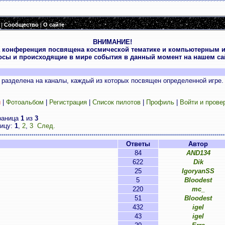
|
Сообщество
|
О сайте
ВНИМАНИЕ!
 конференция посвящена космической тематике и компьютерным и
осы и происходящие в мире события в данный момент на нашем сай
разделена на каналы, каждый из которых посвящен определенной игре.
и
|
Фотоальбом
|
Регистрация
|
Список пилотов
|
Профиль
|
Войти и прове
раница
1
из
3
ницу:
1
,
2
,
3
След.
Ответы
Автор
84
AND134
622
Dik
25
IgoryanSS
5
Bloodest
220
mc_
51
Bloodest
432
igel
43
igel