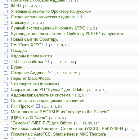
Помогите с поиском Аддона!!
[
1
,
2
]
IMFD
[
1
...
4
,
5
,
6
]
Учебные фильмы по Орбитеру на русском
Создание экономического аддона.
Байконур
[
1
,
2
,
3
]
Лунный экспедиционный корабль (ЛЭК)
[
1
,
2
]
Руководство пользователя к Орбитеру-2010-P1 на русском
Новый сайт по Орбитеру.
РН "Союз ФГ/У"
[
1
...
8
,
9
,
10
]
Посадка
Аддоны и полезности
ТКС - разработка
[
1
...
11
,
12
,
13
]
Буран
Создание Аддонов
[
1
...
19
,
20
,
21
]
Перелет Марс-Фобос
Что творят эти французы...
Сверхтяжелая РН "Вулкан" для Orbiter
[
1
...
3
,
4
,
5
]
Аддоны как целостная система
[
1
,
2
,
3
]
Стыковка с вращающимися станциями
РН "Протон"
[
1
...
3
,
4
,
5
]
Межпланетник PEGASUS из "Voyage to the Planets"
(П)КК 7К-Л1 "Зонд"
[
1
,
2
,
3
,
4
]
"Семерка" (МБР Р-7) для Orbiter
[
1
...
29
,
30
,
31
]
Универсальный Комплекс Стенд-старт (УКСС) - ВЫПУЩЕН
[
1
,
2
]
Проблема с AutoFCS, Shuttle fleet и МКС Thorton'а