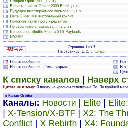
Галерея Орбитера
[
1
,
2
,
3
]
Впечатления от Orbiter 2009 Beta!
[
1
,
2
]
Будущее пилотируемого космоса
[
1
,
2
,
3
]
Delta Glider III и виртуальный кокпит.
Помогите найти прогу - редактор
Не стреляйте в пианиста...
[
1
,
2
,
3
]
Вопросы по Shuttle Fleet и STS Payloads
NASSP
Страница
1
из
3
На страницу:
1
,
2
,
3
След.
Новые сообщения
Нет
Новые сообщения [ Тема закрыта ]
Нет 
Цен
К списку каналов
|
Наверх 
Цитата не в тему:
Я поеду на красном телепузике По. По крайней мере,
» Канал Orbiter
Каналы:
Новости
|
Elite
|
Elit
|
X-Tension/X-BTF
|
X2: The Th
Conflict
|
X Rebirth
|
X4: Founda