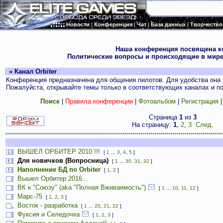
Новости
|
Конференция
|
Чат
|
База данных
|
Творчество
.
Наша конференция посвящена к
Политические вопросы и происходящие в мире
» Канал Orbiter
Конференция предназначена для общения пилотов. Для удобства она 
Пожалуйста, открывайте темы только в соответствующих каналах и пос
Поиск
|
Правила конференции
|
Фотоальбом
|
Регистрация
Страница
1
из
3
На страницу:
1
,
2
,
3
След.
ВЫШЕЛ ОРБИТЕР 2010 !!!
[
1
...
3
,
4
,
5
]
Для новичков (Вопросница)
[
1
...
30
,
31
,
32
]
Наполнение БД по Orbiter
[
1
,
2
]
Вышел Орбитер 2016...
ВК к "Союзу" (aka "Полная Вживаемость")
[
1
...
10
,
11
,
12
]
Марс-75
[
1
,
2
,
3
]
Восток - разработка
[
1
...
20
,
21
,
22
]
Фуксия и Селедочка
[
1
,
2
,
3
]