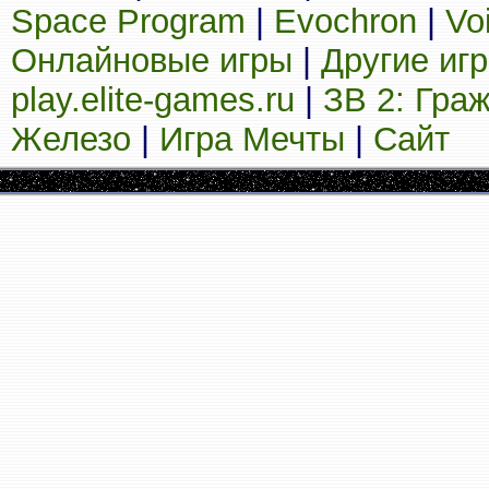
Space Program
|
Evochron
|
Vo
Онлайновые игры
|
Другие иг
play.elite-games.ru
|
ЗВ 2: Гра
Железо
|
Игра Мечты
|
Сайт