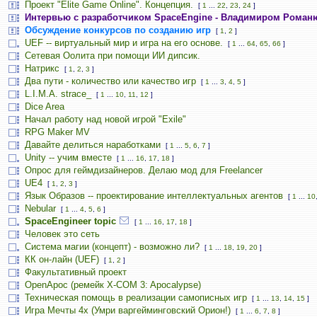
Проект "Elite Game Online". Концепция.
[
1
...
22
,
23
,
24
]
Интервью с разработчиком SpaceEngine - Владимиром Роман
Обсуждение конкурсов по созданию игр
[
1
,
2
]
UEF -- виртуальный мир и игра на его основе.
[
1
...
64
,
65
,
66
]
Сетевая Оолита при помощи ИИ дипсик.
Натрикс
[
1
,
2
,
3
]
Два пути - количество или качество игр
[
1
...
3
,
4
,
5
]
L.I.M.A. strace_
[
1
...
10
,
11
,
12
]
Dice Area
Начал работу над новой игрой "Exile"
RPG Maker MV
Давайте делиться наработками
[
1
...
5
,
6
,
7
]
Unity -- учим вместе
[
1
...
16
,
17
,
18
]
Опрос для геймдизайнеров. Делаю мод для Freelancer
UE4
[
1
,
2
,
3
]
Язык Образов -- проектирование интеллектуальных агентов
[
1
...
10
Nebular
[
1
...
4
,
5
,
6
]
SpaceEngineer topic
[
1
...
16
,
17
,
18
]
Человек это сеть
Система магии (концепт) - возможно ли?
[
1
...
18
,
19
,
20
]
КК он-лайн (UEF)
[
1
,
2
]
Факультативный проект
OpenApoc (ремейк X-COM 3: Apocalypse)
Техническая помощь в реализации самописных игр
[
1
...
13
,
14
,
15
]
Игра Мечты 4х (Умри варгейминговский Орион!)
[
1
...
6
,
7
,
8
]