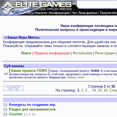
Новости
|
Конференция
|
Чат
|
База данных
|
Творчество
.
Наша конференция посвящена к
Политические вопросы и происходящие в мире
» Канал Игры Мечты
Конференция предназначена для общения пилотов. Для удобства она 
Пожалуйста, открывайте темы только в соответствующих каналах и пос
Поиск
|
Правила конференции
|
Фотоальбом
|
Регистрация
Суб-каналы
[
Канал проекта YGRIS
]
Канал, посвященный проекту
YGRIS
. В этом кан
интересующие вас вопросы по этой игре, предложить свою помощь и поучаств
различных аспектов проекта. Модераторы:
Katana
,
Kosh
Страница
1
из
16
На страницу:
1
,
2
,
3
...
14
,
15
,
16
След
Конкурсы по созданию игр.
Раздел для программистов
Ссылки
[
1
,
2
,
3
]