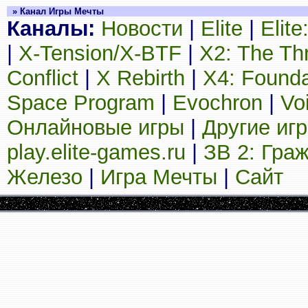
» Канал Игры Мечты
Каналы:
Новости
|
Elite
|
Elit
|
X-Tension/X-BTF
|
X2: The Th
Conflict
|
X Rebirth
|
X4: Founda
Space Program
|
Evochron
|
Vo
Онлайновые игры
|
Другие иг
play.elite-games.ru
|
ЗВ 2: Гра
Железо
|
Игра Мечты
|
Сайт