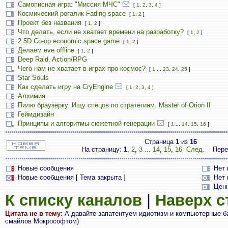
Самописная игра: "Миссия МЧС"
[
1
,
2
,
3
,
4
]
Космический рогалик Fading space
[
1
,
2
]
Проект без названия
[
1
,
2
]
Что делать, если не хватает времени на разработку?
[
1
,
2
]
2.5D Co-op economic space game
[
1
,
2
]
Делаем eve offline
[
1
,
2
]
Deep Raid. Action/RPG
Чего нам не хватает в играх про космос?
[
1
...
23
,
24
,
25
]
Star Souls
Как сделать игру на CryEngine
[
1
,
2
,
3
,
4
]
Алхимия
Пилю браузерку. Ищу спецов по стратегиям. Master of Orion II
Геймдизайн
Принципы и алгоритмы сюжетной генерации
[
1
...
14
,
15
,
16
]
Страница
1
из
16
На страницу:
1
,
2
,
3
...
14
,
15
,
16
След.
Пере
Новые сообщения
Нет
Новые сообщения [ Тема закрыта ]
Нет 
Цен
К списку каналов
|
Наверх 
Цитата не в тему:
А давайте запатентуем идиотизм и компьютерные баг
смайлов Мокрософтом)