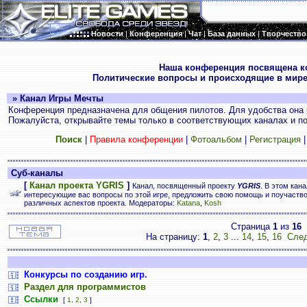
Новости
|
Конференция
|
Чат
|
База данных
|
Творчество
.
Наша конференция посвящена к
Политические вопросы и происходящие в мире
» Канал Игры Мечты
Конференция предназначена для общения пилотов. Для удобства она 
Пожалуйста, открывайте темы только в соответствующих каналах и пос
Поиск
|
Правила конференции
|
Фотоальбом
|
Регистрация
Суб-каналы
[
Канал проекта YGRIS
]
Канал, посвященный проекту
YGRIS
. В этом кан
интересующие вас вопросы по этой игре, предложить свою помощь и поучаств
различных аспектов проекта. Модераторы:
Katana
,
Kosh
Страница
1
из
16
На страницу:
1
,
2
,
3
...
14
,
15
,
16
След
Конкурсы по созданию игр.
Раздел для программистов
Ссылки
[
1
,
2
,
3
]