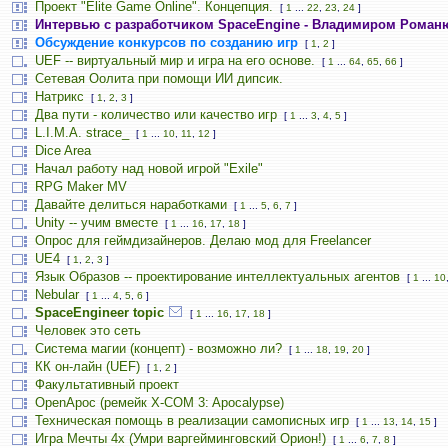
Проект "Elite Game Online". Концепция.
[
1
...
22
,
23
,
24
]
Интервью с разработчиком SpaceEngine - Владимиром Роман
Обсуждение конкурсов по созданию игр
[
1
,
2
]
UEF -- виртуальный мир и игра на его основе.
[
1
...
64
,
65
,
66
]
Сетевая Оолита при помощи ИИ дипсик.
Натрикс
[
1
,
2
,
3
]
Два пути - количество или качество игр
[
1
...
3
,
4
,
5
]
L.I.M.A. strace_
[
1
...
10
,
11
,
12
]
Dice Area
Начал работу над новой игрой "Exile"
RPG Maker MV
Давайте делиться наработками
[
1
...
5
,
6
,
7
]
Unity -- учим вместе
[
1
...
16
,
17
,
18
]
Опрос для геймдизайнеров. Делаю мод для Freelancer
UE4
[
1
,
2
,
3
]
Язык Образов -- проектирование интеллектуальных агентов
[
1
...
10
Nebular
[
1
...
4
,
5
,
6
]
SpaceEngineer topic
[
1
...
16
,
17
,
18
]
Человек это сеть
Система магии (концепт) - возможно ли?
[
1
...
18
,
19
,
20
]
КК он-лайн (UEF)
[
1
,
2
]
Факультативный проект
OpenApoc (ремейк X-COM 3: Apocalypse)
Техническая помощь в реализации самописных игр
[
1
...
13
,
14
,
15
]
Игра Мечты 4х (Умри варгейминговский Орион!)
[
1
...
6
,
7
,
8
]