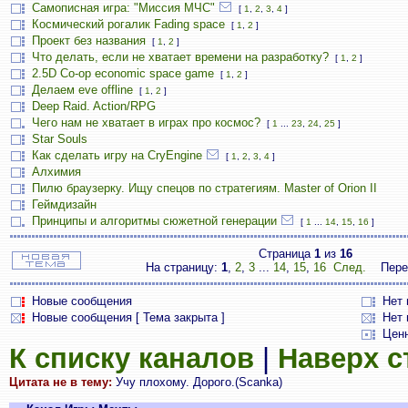
Самописная игра: "Миссия МЧС"
[
1
,
2
,
3
,
4
]
Космический рогалик Fading space
[
1
,
2
]
Проект без названия
[
1
,
2
]
Что делать, если не хватает времени на разработку?
[
1
,
2
]
2.5D Co-op economic space game
[
1
,
2
]
Делаем eve offline
[
1
,
2
]
Deep Raid. Action/RPG
Чего нам не хватает в играх про космос?
[
1
...
23
,
24
,
25
]
Star Souls
Как сделать игру на CryEngine
[
1
,
2
,
3
,
4
]
Алхимия
Пилю браузерку. Ищу спецов по стратегиям. Master of Orion II
Геймдизайн
Принципы и алгоритмы сюжетной генерации
[
1
...
14
,
15
,
16
]
Страница
1
из
16
На страницу:
1
,
2
,
3
...
14
,
15
,
16
След.
Пере
Новые сообщения
Нет
Новые сообщения [ Тема закрыта ]
Нет 
Цен
К списку каналов
|
Наверх 
Цитата не в тему:
Учу плохому. Дорого.(Scanka)