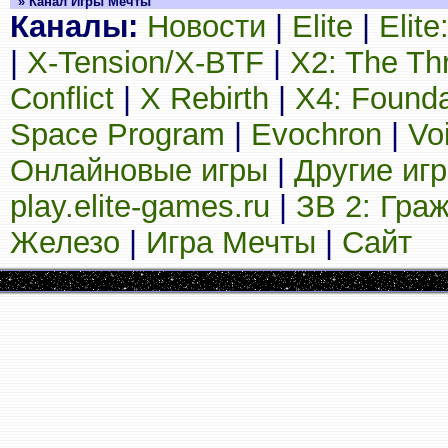
» Канал Игры Мечты
Каналы:
Новости
|
Elite
|
Elit
|
X-Tension/X-BTF
|
X2: The Th
Conflict
|
X Rebirth
|
X4: Founda
Space Program
|
Evochron
|
Vo
Онлайновые игры
|
Другие иг
play.elite-games.ru
|
ЗВ 2: Гра
Железо
|
Игра Мечты
|
Сайт