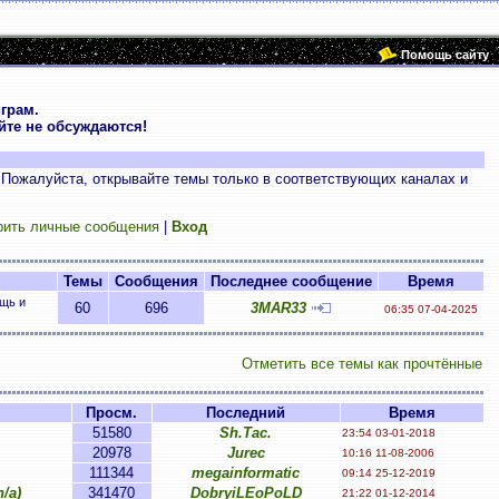
Помощь сайту
грам.
те не обсуждаются!
 Пожалуйста, открывайте темы только в соответствующих каналах и
рить личные сообщения
|
Вход
Темы
Сообщения
Последнее сообщение
Время
ощь и
60
696
3MAR33
06:35 07-04-2025
Отметить все темы как прочтённые
Просм.
Последний
Время
51580
Sh.Tac.
23:54 03-01-2018
20978
Jurec
10:16 11-08-2006
111344
megainformatic
09:14 25-12-2019
/a)
341470
DobryiLEoPoLD
21:22 01-12-2014