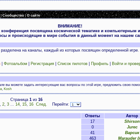
|
Сообщество
|
О сайте
ВНИМАНИЕ!
 конференция посвящена космической тематике и компьютерным и
осы и происходящие в мире события в данный момент на нашем сай
разделена на каналы, каждый из которых посвящен определенной игре.
и
|
Фотоальбом
|
Регистрация
|
Список пилотов
|
Профиль
|
Войти и прове
нале вы можете задать интересующие вас вопросы по этой игре, предложить свою пом
a
,
Kosh
Страница
1
из
16
,
2
,
3
...
14
,
15
,
16
След.
Перейти:
Ответы
Автор
17
Shirson
0
Jurec
41
Варсик
463
Marauder (n