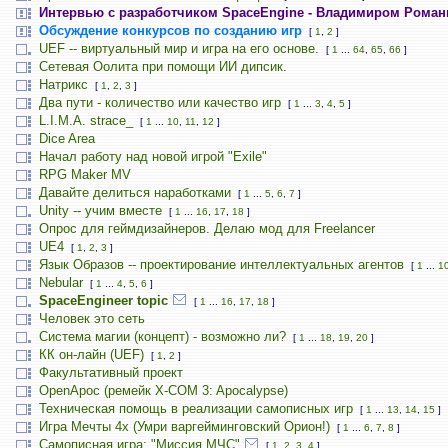
Интервью с разработчиком SpaceEngine - Владимиром Рома
Обсуждение конкурсов по созданию игр
[
1
,
2
]
UEF -- виртуальный мир и игра на его основе.
[
1
...
64
,
65
,
66
]
Сетевая Оолита при помощи ИИ дипсик.
Натрикс
[
1
,
2
,
3
]
Два пути - количество или качество игр
[
1
...
3
,
4
,
5
]
L.I.M.A. strace_
[
1
...
10
,
11
,
12
]
Dice Area
Начал работу над новой игрой "Exile"
RPG Maker MV
Давайте делиться наработками
[
1
...
5
,
6
,
7
]
Unity -- учим вместе
[
1
...
16
,
17
,
18
]
Опрос для геймдизайнеров. Делаю мод для Freelancer
UE4
[
1
,
2
,
3
]
Язык Образов -- проектирование интеллектуальных агентов
[
1
...
1
Nebular
[
1
...
4
,
5
,
6
]
SpaceEngineer topic
[
1
...
16
,
17
,
18
]
Человек это сеть
Система магии (концепт) - возможно ли?
[
1
...
18
,
19
,
20
]
КК он-лайн (UEF)
[
1
,
2
]
Факультативный проект
OpenApoc (ремейк X-COM 3: Apocalypse)
Техническая помощь в реализации самописных игр
[
1
...
13
,
14
,
15
]
Игра Мечты 4х (Умри варгейминговский Орион!)
[
1
...
6
,
7
,
8
]
Самописная игра: "Миссия МЧС"
[
1
,
2
,
3
,
4
]