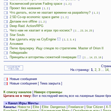
Космический рогалик Fading space
[
1
,
2
]
Проект без названия
[
1
,
2
]
Что делать, если не хватает времени на разработку?
[
1
,
2
]
2.5D Co-op economic space game
[
1
,
2
]
Делаем eve offline
[
1
,
2
]
Deep Raid. Action/RPG
Чего нам не хватает в играх про космос?
[
1
...
23
,
24
,
25
]
Star Souls
Как сделать игру на CryEngine
[
1
,
2
,
3
,
4
]
Алхимия
Пилю браузерку. Ищу спецов по стратегиям. Master of Orion II
Геймдизайн
Принципы и алгоритмы сюжетной генерации
[
1
...
14
,
15
,
16
]
Стран
На страницу:
1
,
2
,
3
...
14
,
Новые сообщения
Новые сообщения [ Тема закрыта ]
К списку каналов
|
Наверх страницы
Цитата не в тему:
Вот в последний месяц все на лазерные башни броса
» Канал Игры Мечты
Каналы:
Новости
|
Elite
|
Elite: Dangerous
|
Freelancer
|
Star Citizen
|
X-T
Evochron
|
VoidExpanse
|
Космические Миры
|
Онлайновые игры
|
Други