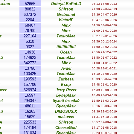
ожков
52665
DobryiLEoPoLD
04:13 17-08-2013
80832
Shirson
21:38 22-04-2013
607372
Grebomet
17:36 24-07-2026
2204
VictorIF
10:47 23-06-2026
68407
Minx
01:56 03-06-2026
78790
Minx
01:09 23-01-2026
г
227164
ТехноМаг
00:27 09-01-2026
5310
Minx
02:56 05-12-2024
9327
iiiIIIiiIIiIiiII
17:50 23-02-2024
14938
Ocean
23:56 21-12-2022
.X
174623
ТехноМаг
18:50 01-07-2022
342772
Minx
04:00 04-01-2022
13798
Jeider
00:28 29-01-2021
100425
ТехноМаг
16:10 23-08-2020
190593
Zachesa
16:33 30-04-2020
i
157706
Къяр
17:48 21-01-2020
eer
326974
Jerry Rezet
15:39 12-08-2019
16597
БулерМэн
18:40 23-03-2019
et
294347
бухой джедай
16:59 18-03-2019
48611
БулерМэн
08:16 03-03-2019
.X
16263
DIMOSUS.X
08:36 12-02-2019
15629
makusss
14:31 16-10-2018
н
225533
Shirson
05:57 07-08-2018
n
174184
CheeseGod
17:17 01-08-2018
н
131034
БулерМэн
02:23 13-07-2018