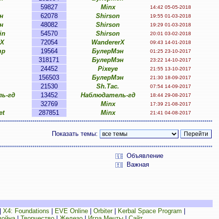
59827
Minx
14:42 05-05-2018
н
62078
Shirson
19:55 01-03-2018
н
48082
Shirson
19:29 01-03-2018
in
54570
Shirson
20:01 03-02-2018
rX
72054
WandererX
09:43 14-01-2018
mp
19564
БулерМэн
01:25 23-10-2017
318171
БулерМэн
23:22 14-10-2017
24452
Pixeye
21:55 13-10-2017
156503
БулерМэн
21:30 18-09-2017
21530
Sh.Tac.
07:54 14-09-2017
ь-гд
13452
Наблюдатель-гд
18:44 29-08-2017
32769
Minx
17:39 21-08-2017
et
287851
Minx
21:41 04-08-2017
Показать темы:
Объявление
Важная
|
X4: Foundations
|
EVE Online
|
Orbiter
|
Kerbal Space Program
|
война
|
Творчество
|
Железо
|
Игра Мечты
|
Сайт