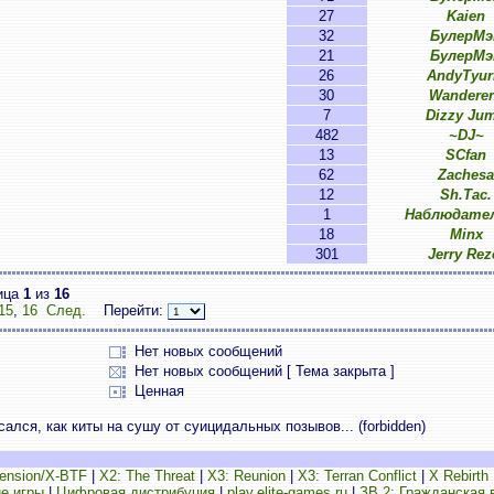
27
Kaien
32
БулерМэ
21
БулерМэ
26
AndyTyur
30
Wandere
7
Dizzy Ju
482
~DJ~
13
SCfan
62
Zachesa
12
Sh.Tac.
1
Наблюдател
18
Minx
301
Jerry Rez
ица
1
из
16
15
,
16
След.
Перейти:
Нет новых сообщений
Нет новых сообщений [ Тема закрыта ]
Ценная
лся, как киты на сушу от суицидальных позывов... (forbidden)
ension/X-BTF
|
X2: The Threat
|
X3: Reunion
|
X3: Terran Conflict
|
X Rebirth
е игры
|
Цифровая дистрибуция
|
play.elite-games.ru
|
ЗВ 2: Гражданская 