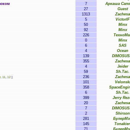
нюком
7
Аркаша Сап
27
Guest
1313
Zachesa
5
VictorIF
50
Minx
92
Minx
226
ТехноМа
0
Minx
6
SAS
4
Ocean
139
DIMOSUS
355
Zachesa
4
Jeider
59
Sh.Tac.
236
Zachesa
0
,
11
,
12
]
101
Velonsk
358
SpaceEngin
6
Sh.Tac.
399
Jerry Rez
20
Zachesa
7
DIMOSUS
2
Shirson
281
БулерМэ
145
Tonakie
71
БулерМэ