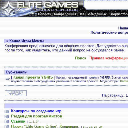
Новости
|
Конференция
|
Чат
|
База данных
|
Творчество
.
Наша
Политические вопр
» Канал Игры Мечты
Конференция предназначена для общения пилотов. Для удобства она 
после того, как убедитесь, что данный вопрос не обсуждался ранее.
Поиск
|
Правила конференци
Суб-каналы
[
Канал проекта YGRIS
]
Канал, посвященный проекту
YGRIS
. В этом ка
поучаствовать в обсуждениях различных аспектов проекта. Модераторы:
Katan
На страницу:
1
Конкурсы по созданию игр.
Раздел для программистов
Ссылки
[
1
,
2
,
3
]
Проект "Elite Game Online". Концепция.
[
1
...
22
,
23
,
24
]