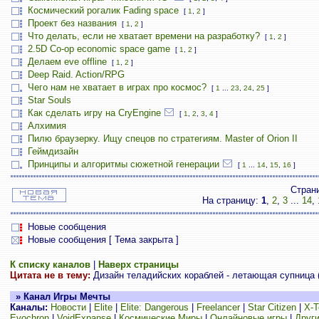
Космический рогалик Fading space
[
1
,
2
]
Проект без названия
[
1
,
2
]
Что делать, если не хватает времени на разработку?
[
1
,
2
]
2.5D Co-op economic space game
[
1
,
2
]
Делаем eve offline
[
1
,
2
]
Deep Raid. Action/RPG
Чего нам не хватает в играх про космос?
[
1
...
23
,
24
,
25
]
Star Souls
Как сделать игру на CryEngine
[
1
,
2
,
3
,
4
]
Алхимия
Пилю браузерку. Ищу спецов по стратегиям. Master of Orion II
Геймдизайн
Принципы и алгоритмы сюжетной генерации
[
1
...
14
,
15
,
16
]
Стран
На страницу:
1
,
2
,
3
...
14
,
Новые сообщения
Новые сообщения [ Тема закрыта ]
К списку каналов
|
Наверх страницы
Цитата не в тему:
Дизайн теладийских кораблей - летающая супница (
» Канал Игры Мечты
Каналы:
Новости
|
Elite
|
Elite: Dangerous
|
Freelancer
|
Star Citizen
|
X-T
Evochron
|
VoidExpanse
|
Космические Миры
|
Онлайновые игры
|
Други