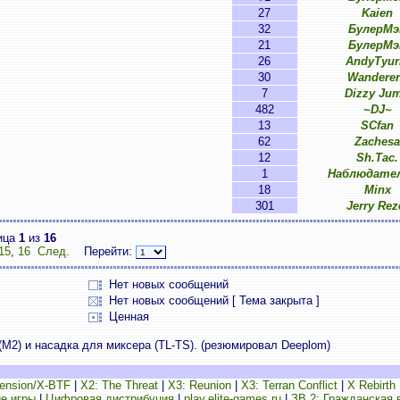
27
Kaien
32
БулерМэ
21
БулерМэ
26
AndyTyur
30
Wandere
7
Dizzy Ju
482
~DJ~
13
SCfan
62
Zachesa
12
Sh.Tac.
1
Наблюдател
18
Minx
301
Jerry Rez
ица
1
из
16
15
,
16
След.
Перейти:
Нет новых сообщений
Нет новых сообщений [ Тема закрыта ]
Ценная
М2) и насадка для миксера (TL-TS). (резюмировал Deeplom)
ension/X-BTF
|
X2: The Threat
|
X3: Reunion
|
X3: Terran Conflict
|
X Rebirth
е игры
|
Цифровая дистрибуция
|
play.elite-games.ru
|
ЗВ 2: Гражданская 