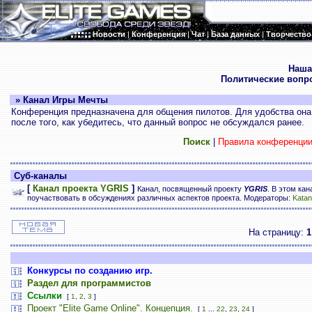
Новости
|
Конференция
|
Чат
|
База данных
|
Творчество
.
Наша
Политические вопр
» Канал Игры Мечты
Конференция предназначена для общения пилотов. Для удобства она 
после того, как убедитесь, что данный вопрос не обсуждался ранее.
Поиск
|
Правила конференци
Суб-каналы
[
Канал проекта YGRIS
]
Канал, посвященный проекту
YGRIS
. В этом ка
поучаствовать в обсуждениях различных аспектов проекта. Модераторы:
Katan
На страницу:
1
Конкурсы по созданию игр.
Раздел для программистов
Ссылки
[
1
,
2
,
3
]
Проект "Elite Game Online". Концепция.
[
1
...
22
,
23
,
24
]