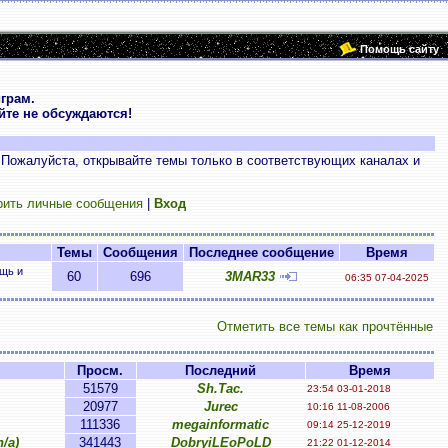
Помощь сайту
грам.
те не обсуждаются!
 Пожалуйста, открывайте темы только в соответствующих каналах и
рить личные сообщения
|
Вход
Темы
Сообщения
Последнее сообщение
Время
ощь и
60
696
3MAR33
06:35 07-04-2025
Отметить все темы как прочтённые
Просм.
Последний
Время
51579
Sh.Tac.
23:54 03-01-2018
20977
Jurec
10:16 11-08-2006
111336
megainformatic
09:14 25-12-2019
/a)
341443
DobryiLEoPoLD
21:22 01-12-2014