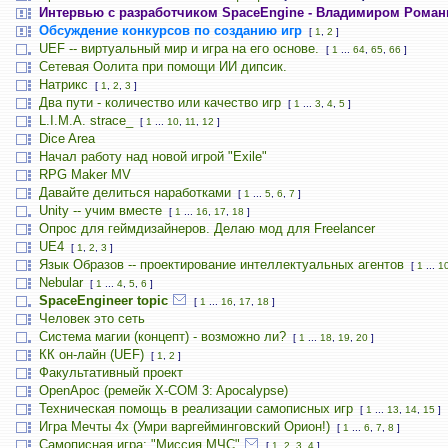
Интервью с разработчиком SpaceEngine - Владимиром Рома
Обсуждение конкурсов по созданию игр
[
1
,
2
]
UEF -- виртуальный мир и игра на его основе.
[
1
...
64
,
65
,
66
]
Сетевая Оолита при помощи ИИ дипсик.
Натрикс
[
1
,
2
,
3
]
Два пути - количество или качество игр
[
1
...
3
,
4
,
5
]
L.I.M.A. strace_
[
1
...
10
,
11
,
12
]
Dice Area
Начал работу над новой игрой "Exile"
RPG Maker MV
Давайте делиться наработками
[
1
...
5
,
6
,
7
]
Unity -- учим вместе
[
1
...
16
,
17
,
18
]
Опрос для геймдизайнеров. Делаю мод для Freelancer
UE4
[
1
,
2
,
3
]
Язык Образов -- проектирование интеллектуальных агентов
[
1
...
1
Nebular
[
1
...
4
,
5
,
6
]
SpaceEngineer topic
[
1
...
16
,
17
,
18
]
Человек это сеть
Система магии (концепт) - возможно ли?
[
1
...
18
,
19
,
20
]
КК он-лайн (UEF)
[
1
,
2
]
Факультативный проект
OpenApoc (ремейк X-COM 3: Apocalypse)
Техническая помощь в реализации самописных игр
[
1
...
13
,
14
,
15
]
Игра Мечты 4х (Умри варгейминговский Орион!)
[
1
...
6
,
7
,
8
]
Самописная игра: "Миссия МЧС"
[
1
,
2
,
3
,
4
]