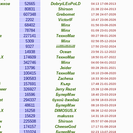
ожков
52665
DobryiLEoPoLD
04:13 17-08-2013
80831
Shirson
21:38 22-04-2013
607348
Grebomet
17:36 24-07-2026
2202
VictorIF
10:47 23-06-2026
68402
Minx
01:56 03-06-2026
78784
Minx
01:09 23-01-2026
г
227141
ТехноМаг
00:27 09-01-2026
5309
Minx
02:56 05-12-2024
9327
iiiIIIiiIIiIiiII
17:50 23-02-2024
14938
Ocean
23:56 21-12-2022
.X
174609
ТехноМаг
18:50 01-07-2022
342746
Minx
04:00 04-01-2022
13796
Jeider
00:28 29-01-2021
100415
ТехноМаг
16:10 23-08-2020
190583
Zachesa
16:33 30-04-2020
i
157691
Къяр
17:48 21-01-2020
eer
326927
Jerry Rezet
15:39 12-08-2019
16596
БулерМэн
18:40 23-03-2019
et
294337
бухой джедай
16:59 18-03-2019
48611
БулерМэн
08:16 03-03-2019
.X
16258
DIMOSUS.X
08:36 12-02-2019
15629
makusss
14:31 16-10-2018
н
225508
Shirson
05:57 07-08-2018
n
174157
CheeseGod
17:17 01-08-2018
н
131024
БулерМэн
02:23 13-07-2018