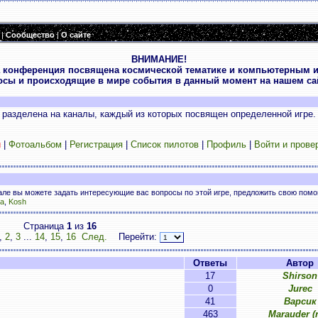
|
Сообщество
|
О сайте
ВНИМАНИЕ!
 конференция посвящена космической тематике и компьютерным и
осы и происходящие в мире события в данный момент на нашем сай
разделена на каналы, каждый из которых посвящен определенной игре.
и
|
Фотоальбом
|
Регистрация
|
Список пилотов
|
Профиль
|
Войти и прове
нале вы можете задать интересующие вас вопросы по этой игре, предложить свою пом
a
,
Kosh
Страница
1
из
16
,
2
,
3
...
14
,
15
,
16
След.
Перейти:
Ответы
Автор
17
Shirson
0
Jurec
41
Варсик
463
Marauder (n