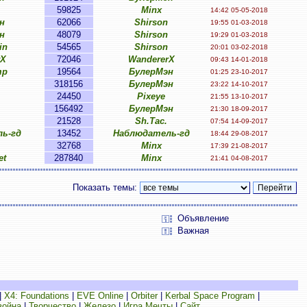
59825
Minx
14:42 05-05-2018
н
62066
Shirson
19:55 01-03-2018
н
48079
Shirson
19:29 01-03-2018
in
54565
Shirson
20:01 03-02-2018
rX
72046
WandererX
09:43 14-01-2018
mp
19564
БулерМэн
01:25 23-10-2017
318156
БулерМэн
23:22 14-10-2017
24450
Pixeye
21:55 13-10-2017
156492
БулерМэн
21:30 18-09-2017
21528
Sh.Tac.
07:54 14-09-2017
ь-гд
13452
Наблюдатель-гд
18:44 29-08-2017
32768
Minx
17:39 21-08-2017
et
287840
Minx
21:41 04-08-2017
Показать темы:
Объявление
Важная
|
X4: Foundations
|
EVE Online
|
Orbiter
|
Kerbal Space Program
|
война
|
Творчество
|
Железо
|
Игра Мечты
|
Сайт