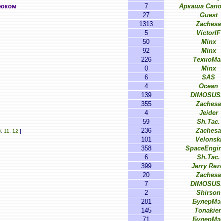
нюком
7
Аркаша Сап
27
Guest
1313
Zachesa
5
VictorIF
50
Minx
92
Minx
226
ТехноМа
0
Minx
6
SAS
4
Ocean
139
DIMOSUS
355
Zachesa
4
Jeider
59
Sh.Tac.
236
Zachesa
0
,
11
,
12
]
101
Velonsk
358
SpaceEngin
6
Sh.Tac.
399
Jerry Rez
20
Zachesa
7
DIMOSUS
2
Shirson
281
БулерМэ
145
Tonakie
71
БулерМэ