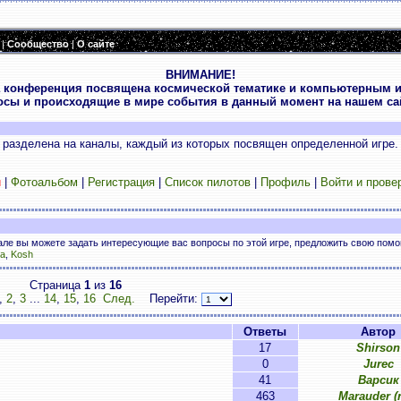
|
Сообщество
|
О сайте
ВНИМАНИЕ!
 конференция посвящена космической тематике и компьютерным и
осы и происходящие в мире события в данный момент на нашем сай
разделена на каналы, каждый из которых посвящен определенной игре.
и
|
Фотоальбом
|
Регистрация
|
Список пилотов
|
Профиль
|
Войти и прове
нале вы можете задать интересующие вас вопросы по этой игре, предложить свою пом
a
,
Kosh
Страница
1
из
16
,
2
,
3
...
14
,
15
,
16
След.
Перейти:
Ответы
Автор
17
Shirson
0
Jurec
41
Варсик
463
Marauder (n