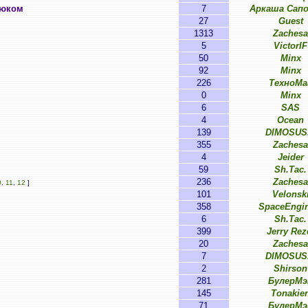
нюком
7
Аркаша Сап
27
Guest
1313
Zachesa
5
VictorIF
50
Minx
92
Minx
226
ТехноМа
0
Minx
6
SAS
4
Ocean
139
DIMOSUS
355
Zachesa
4
Jeider
59
Sh.Tac.
236
Zachesa
0
,
11
,
12
]
101
Velonsk
358
SpaceEngin
6
Sh.Tac.
399
Jerry Rez
20
Zachesa
7
DIMOSUS
2
Shirson
281
БулерМэ
145
Tonakie
71
БулерМэ