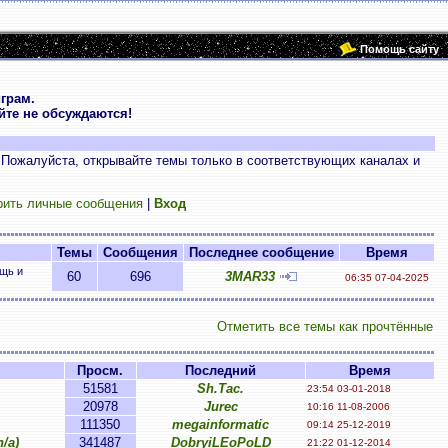
Помощь сайту
грам.
те не обсуждаются!
 Пожалуйста, открывайте темы только в соответствующих каналах и
рить личные сообщения
|
Вход
Темы
Сообщения
Последнее сообщение
Время
ощь и
60
696
3MAR33
06:35 07-04-2025
Отметить все темы как прочтённые
Просм.
Последний
Время
51581
Sh.Tac.
23:54 03-01-2018
20978
Jurec
10:16 11-08-2006
111350
megainformatic
09:14 25-12-2019
/a)
341487
DobryiLEoPoLD
21:22 01-12-2014