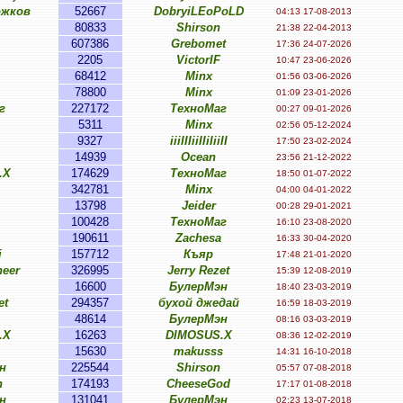
ожков
52667
DobryiLEoPoLD
04:13 17-08-2013
80833
Shirson
21:38 22-04-2013
607386
Grebomet
17:36 24-07-2026
2205
VictorIF
10:47 23-06-2026
68412
Minx
01:56 03-06-2026
78800
Minx
01:09 23-01-2026
г
227172
ТехноМаг
00:27 09-01-2026
5311
Minx
02:56 05-12-2024
9327
iiiIIIiiIIiIiiII
17:50 23-02-2024
14939
Ocean
23:56 21-12-2022
.X
174629
ТехноМаг
18:50 01-07-2022
342781
Minx
04:00 04-01-2022
13798
Jeider
00:28 29-01-2021
100428
ТехноМаг
16:10 23-08-2020
190611
Zachesa
16:33 30-04-2020
i
157712
Къяр
17:48 21-01-2020
eer
326995
Jerry Rezet
15:39 12-08-2019
16600
БулерМэн
18:40 23-03-2019
et
294357
бухой джедай
16:59 18-03-2019
48614
БулерМэн
08:16 03-03-2019
.X
16263
DIMOSUS.X
08:36 12-02-2019
15630
makusss
14:31 16-10-2018
н
225544
Shirson
05:57 07-08-2018
n
174193
CheeseGod
17:17 01-08-2018
н
131041
БулерМэн
02:23 13-07-2018