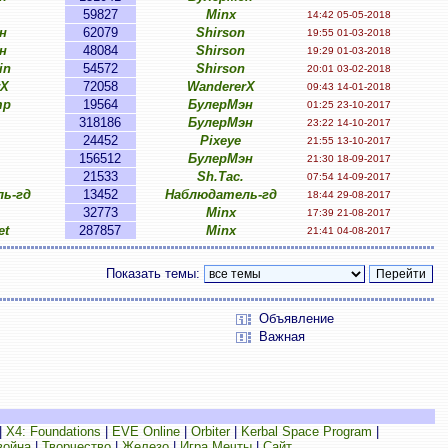
59827
Minx
14:42 05-05-2018
н
62079
Shirson
19:55 01-03-2018
н
48084
Shirson
19:29 01-03-2018
in
54572
Shirson
20:01 03-02-2018
rX
72058
WandererX
09:43 14-01-2018
mp
19564
БулерМэн
01:25 23-10-2017
318186
БулерМэн
23:22 14-10-2017
24452
Pixeye
21:55 13-10-2017
156512
БулерМэн
21:30 18-09-2017
21533
Sh.Tac.
07:54 14-09-2017
ь-гд
13452
Наблюдатель-гд
18:44 29-08-2017
32773
Minx
17:39 21-08-2017
et
287857
Minx
21:41 04-08-2017
Показать темы:
Объявление
Важная
|
X4: Foundations
|
EVE Online
|
Orbiter
|
Kerbal Space Program
|
война
|
Творчество
|
Железо
|
Игра Мечты
|
Сайт