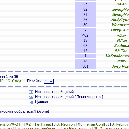
27
Kaien
32
БулерМэ
21
БулерМэ
26
AndyTyur
30
Wandere
7
Dizzy Ju
482
~DJ~
13
SCfan
62
Zachesa
12
Sh.Tac.
1
Наблюдател
18
Minx
301
Jerry Rez
ица
1
из
16
15
,
16
След.
Перейти:
Нет новых сообщений
Нет новых сообщений [ Тема закрыта ]
Ценная
носить собралась?! (Alone)
ension/X-BTF
|
X2: The Threat
|
X3: Reunion
|
X3: Terran Conflict
|
X Rebirth
е игры
|
Цифровая дистрибуция
|
play.elite-games.ru
|
ЗВ 2: Гражданская 