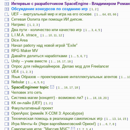
Интервью с разработчиком SpaceEngine - Владимиром Рома
Обсуждение конкурсов по созданию игр
[
1
,
2
]
UEF -- виртуальный мир и игра на его основе.
[
1
...
64
,
65
,
66
]
Сетевая Оолита при помощи ИИ дипсик.
Натрикс
[
1
,
2
,
3
]
Два пути - количество или качество игр
[
1
...
3
,
4
,
5
]
L.I.M.A. strace_
[
1
...
10
,
11
,
12
]
Dice Area
Начал работу над новой игрой "Exile"
RPG Maker MV
Давайте делиться наработками
[
1
...
5
,
6
,
7
]
Unity -- учим вместе
[
1
...
16
,
17
,
18
]
Опрос для геймдизайнеров. Делаю мод для Freelancer
UE4
[
1
,
2
,
3
]
Язык Образов -- проектирование интеллектуальных агентов
[
1
...
1
Nebular
[
1
...
4
,
5
,
6
]
SpaceEngineer topic
[
1
...
16
,
17
,
18
]
Человек это сеть
Система магии (концепт) - возможно ли?
[
1
...
18
,
19
,
20
]
КК он-лайн (UEF)
[
1
,
2
]
Факультативный проект
OpenApoc (ремейк X-COM 3: Apocalypse)
Техническая помощь в реализации самописных игр
[
1
...
13
,
14
,
15
]
Игра Мечты 4х (Умри варгейминговский Орион!)
[
1
...
6
,
7
,
8
]
Самописная игра: "Миссия МЧС"
[
1
,
2
,
3
,
4
]