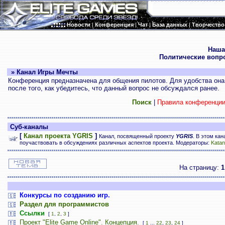
Новости
|
Конференция
|
Чат
|
База данных
|
Творчество
.
Наша
Политические вопр
» Канал Игры Мечты
Конференция предназначена для общения пилотов. Для удобства она 
после того, как убедитесь, что данный вопрос не обсуждался ранее.
Поиск
|
Правила конференци
Суб-каналы
[
Канал проекта YGRIS
]
Канал, посвященный проекту
YGRIS
. В этом ка
поучаствовать в обсуждениях различных аспектов проекта. Модераторы:
Katan
На страницу:
1
Конкурсы по созданию игр.
Раздел для программистов
Ссылки
[
1
,
2
,
3
]
Проект "Elite Game Online". Концепция.
[
1
...
22
,
23
,
24
]