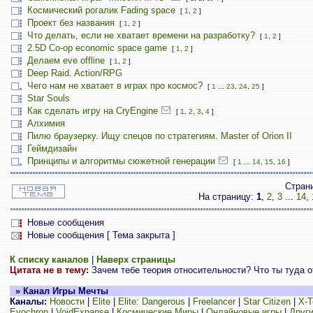
Космический рогалик Fading space
[
1
,
2
]
Проект без названия
[
1
,
2
]
Что делать, если не хватает времени на разработку?
[
1
,
2
]
2.5D Co-op economic space game
[
1
,
2
]
Делаем eve offline
[
1
,
2
]
Deep Raid. Action/RPG
Чего нам не хватает в играх про космос?
[
1
...
23
,
24
,
25
]
Star Souls
Как сделать игру на CryEngine
[
1
,
2
,
3
,
4
]
Алхимия
Пилю браузерку. Ищу спецов по стратегиям. Master of Orion II
Геймдизайн
Принципы и алгоритмы сюжетной генерации
[
1
...
14
,
15
,
16
]
Стран
На страницу:
1
,
2
,
3
...
14
,
Новые сообщения
Новые сообщения [ Тема закрыта ]
К списку каналов
|
Наверх страницы
Цитата не в тему:
Зачем тебе теория относительности? Что ты туда от
» Канал Игры Мечты
Каналы:
Новости
|
Elite
|
Elite: Dangerous
|
Freelancer
|
Star Citizen
|
X-T
Evochron
|
VoidExpanse
|
Космические Миры
|
Онлайновые игры
|
Други