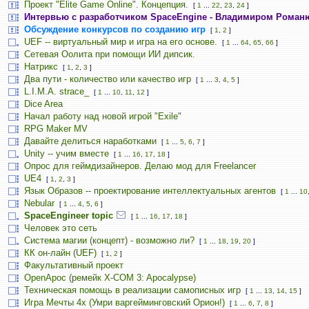
Проект "Elite Game Online". Концепция.
[
1
...
22
,
23
,
24
]
Интервью с разработчиком SpaceEngine - Владимиром Роман
Обсуждение конкурсов по созданию игр
[
1
,
2
]
UEF -- виртуальный мир и игра на его основе.
[
1
...
64
,
65
,
66
]
Сетевая Оолита при помощи ИИ дипсик.
Натрикс
[
1
,
2
,
3
]
Два пути - количество или качество игр
[
1
...
3
,
4
,
5
]
L.I.M.A. strace_
[
1
...
10
,
11
,
12
]
Dice Area
Начал работу над новой игрой "Exile"
RPG Maker MV
Давайте делиться наработками
[
1
...
5
,
6
,
7
]
Unity -- учим вместе
[
1
...
16
,
17
,
18
]
Опрос для геймдизайнеров. Делаю мод для Freelancer
UE4
[
1
,
2
,
3
]
Язык Образов -- проектирование интеллектуальных агентов
[
1
...
10
Nebular
[
1
...
4
,
5
,
6
]
SpaceEngineer topic
[
1
...
16
,
17
,
18
]
Человек это сеть
Система магии (концепт) - возможно ли?
[
1
...
18
,
19
,
20
]
КК он-лайн (UEF)
[
1
,
2
]
Факультативный проект
OpenApoc (ремейк X-COM 3: Apocalypse)
Техническая помощь в реализации самописных игр
[
1
...
13
,
14
,
15
]
Игра Мечты 4х (Умри варгейминговский Орион!)
[
1
...
6
,
7
,
8
]