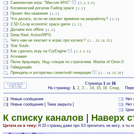
Самописная игра: "Миссия МЧС"
[
1
,
2
,
3
,
4
]
Космический рогалик Fading space
[
1
,
2
]
Проект без названия
[
1
,
2
]
Что делать, если не хватает времени на разработку?
[
1
,
2
]
2.5D Co-op economic space game
[
1
,
2
]
Делаем eve offline
[
1
,
2
]
Deep Raid. Action/RPG
Чего нам не хватает в играх про космос?
[
1
...
23
,
24
,
25
]
Star Souls
Как сделать игру на CryEngine
[
1
,
2
,
3
,
4
]
Алхимия
Пилю браузерку. Ищу спецов по стратегиям. Master of Orion II
Геймдизайн
Принципы и алгоритмы сюжетной генерации
[
1
...
14
,
15
,
16
]
Страница
1
из
16
На страницу:
1
,
2
,
3
...
14
,
15
,
16
След.
Пере
Новые сообщения
Нет
Новые сообщения [ Тема закрыта ]
Нет 
Цен
К списку каналов
|
Наверх 
Цитата не в тему:
Я 20 страниц даже про Х3 прочитать не могу, а ты