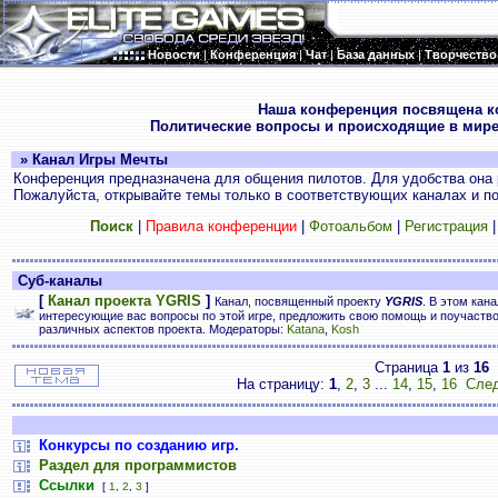
Новости
|
Конференция
|
Чат
|
База данных
|
Творчество
.
Наша конференция посвящена к
Политические вопросы и происходящие в мире
» Канал Игры Мечты
Конференция предназначена для общения пилотов. Для удобства она 
Пожалуйста, открывайте темы только в соответствующих каналах и пос
Поиск
|
Правила конференции
|
Фотоальбом
|
Регистрация
Суб-каналы
[
Канал проекта YGRIS
]
Канал, посвященный проекту
YGRIS
. В этом кан
интересующие вас вопросы по этой игре, предложить свою помощь и поучаств
различных аспектов проекта. Модераторы:
Katana
,
Kosh
Страница
1
из
16
На страницу:
1
,
2
,
3
...
14
,
15
,
16
След
Конкурсы по созданию игр.
Раздел для программистов
Ссылки
[
1
,
2
,
3
]