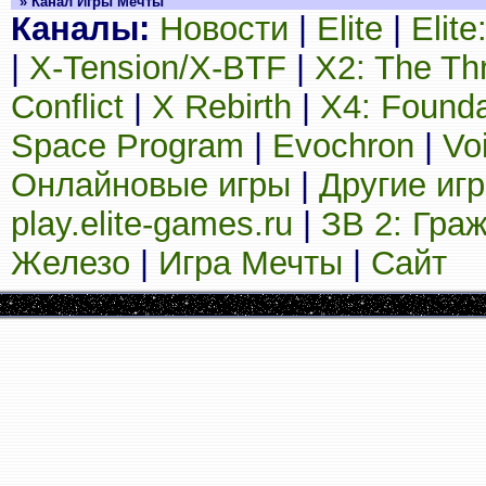
» Канал Игры Мечты
Каналы:
Новости
|
Elite
|
Elit
|
X-Tension/X-BTF
|
X2: The Th
Conflict
|
X Rebirth
|
X4: Founda
Space Program
|
Evochron
|
Vo
Онлайновые игры
|
Другие иг
play.elite-games.ru
|
ЗВ 2: Гра
Железо
|
Игра Мечты
|
Сайт