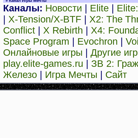
» Канал Игры Мечты
Каналы:
Новости
|
Elite
|
Elit
|
X-Tension/X-BTF
|
X2: The Th
Conflict
|
X Rebirth
|
X4: Founda
Space Program
|
Evochron
|
Vo
Онлайновые игры
|
Другие иг
play.elite-games.ru
|
ЗВ 2: Гра
Железо
|
Игра Мечты
|
Сайт