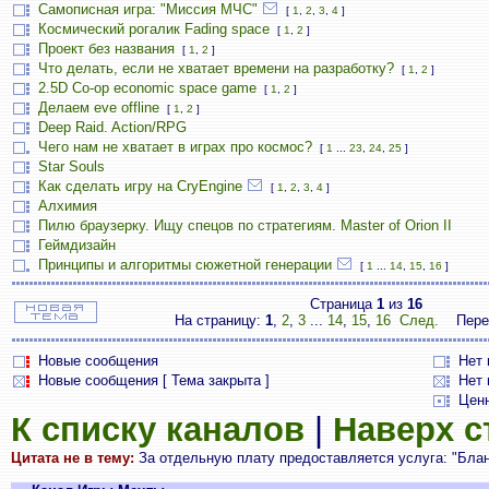
Самописная игра: "Миссия МЧС"
[
1
,
2
,
3
,
4
]
Космический рогалик Fading space
[
1
,
2
]
Проект без названия
[
1
,
2
]
Что делать, если не хватает времени на разработку?
[
1
,
2
]
2.5D Co-op economic space game
[
1
,
2
]
Делаем eve offline
[
1
,
2
]
Deep Raid. Action/RPG
Чего нам не хватает в играх про космос?
[
1
...
23
,
24
,
25
]
Star Souls
Как сделать игру на CryEngine
[
1
,
2
,
3
,
4
]
Алхимия
Пилю браузерку. Ищу спецов по стратегиям. Master of Orion II
Геймдизайн
Принципы и алгоритмы сюжетной генерации
[
1
...
14
,
15
,
16
]
Страница
1
из
16
На страницу:
1
,
2
,
3
...
14
,
15
,
16
След.
Пере
Новые сообщения
Нет
Новые сообщения [ Тема закрыта ]
Нет 
Цен
К списку каналов
|
Наверх 
Цитата не в тему:
За отдельную плату предоставляется услуга: "Блан