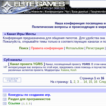
Новости
|
Конференция
|
Чат
|
База данных
|
Творчество
.
Наша конференция посвящена к
Политические вопросы и происходящие в мире
» Канал Игры Мечты
Конференция предназначена для общения пилотов. Для удобства она 
Пожалуйста, открывайте темы только в соответствующих каналах и пос
Поиск
|
Правила конференции
|
Фотоальбом
|
Регистрация
Суб-каналы
[
Канал проекта YGRIS
]
Канал, посвященный проекту
YGRIS
. В этом кан
интересующие вас вопросы по этой игре, предложить свою помощь и поучаств
различных аспектов проекта. Модераторы:
Katana
,
Kosh
Страница
1
из
16
На страницу:
1
,
2
,
3
...
14
,
15
,
16
След
Конкурсы по созданию игр.
Раздел для программистов
Ссылки
[
1
,
2
,
3
]