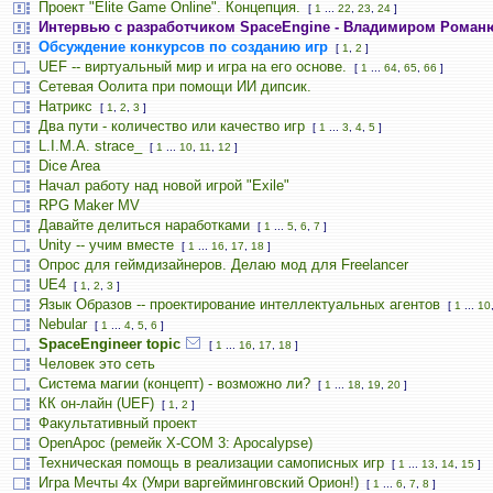
Проект "Elite Game Online". Концепция.
[
1
...
22
,
23
,
24
]
Интервью с разработчиком SpaceEngine - Владимиром Роман
Обсуждение конкурсов по созданию игр
[
1
,
2
]
UEF -- виртуальный мир и игра на его основе.
[
1
...
64
,
65
,
66
]
Сетевая Оолита при помощи ИИ дипсик.
Натрикс
[
1
,
2
,
3
]
Два пути - количество или качество игр
[
1
...
3
,
4
,
5
]
L.I.M.A. strace_
[
1
...
10
,
11
,
12
]
Dice Area
Начал работу над новой игрой "Exile"
RPG Maker MV
Давайте делиться наработками
[
1
...
5
,
6
,
7
]
Unity -- учим вместе
[
1
...
16
,
17
,
18
]
Опрос для геймдизайнеров. Делаю мод для Freelancer
UE4
[
1
,
2
,
3
]
Язык Образов -- проектирование интеллектуальных агентов
[
1
...
10
Nebular
[
1
...
4
,
5
,
6
]
SpaceEngineer topic
[
1
...
16
,
17
,
18
]
Человек это сеть
Система магии (концепт) - возможно ли?
[
1
...
18
,
19
,
20
]
КК он-лайн (UEF)
[
1
,
2
]
Факультативный проект
OpenApoc (ремейк X-COM 3: Apocalypse)
Техническая помощь в реализации самописных игр
[
1
...
13
,
14
,
15
]
Игра Мечты 4х (Умри варгейминговский Орион!)
[
1
...
6
,
7
,
8
]