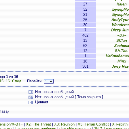
27
Kaien
32
БулерМэ
21
БулерМэ
26
AndyTyur
30
Wandere
7
Dizzy Ju
482
~DJ~
13
SCfan
62
Zachesa
12
Sh.Tac.
1
Наблюдател
18
Minx
301
Jerry Rez
ица
1
из
16
15
,
16
След.
Перейти:
Нет новых сообщений
Нет новых сообщений [ Тема закрыта ]
Ценная
лава)
ension/X-BTF
|
X2: The Threat
|
X3: Reunion
|
X3: Terran Conflict
|
X Rebirth
е игры
|
Цифровая дистрибуция
|
play.elite-games.ru
|
ЗВ 2: Гражданская 