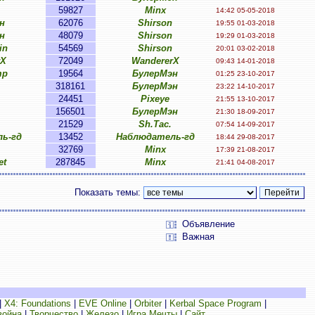
59827
Minx
14:42 05-05-2018
н
62076
Shirson
19:55 01-03-2018
н
48079
Shirson
19:29 01-03-2018
in
54569
Shirson
20:01 03-02-2018
rX
72049
WandererX
09:43 14-01-2018
mp
19564
БулерМэн
01:25 23-10-2017
318161
БулерМэн
23:22 14-10-2017
24451
Pixeye
21:55 13-10-2017
156501
БулерМэн
21:30 18-09-2017
21529
Sh.Tac.
07:54 14-09-2017
ь-гд
13452
Наблюдатель-гд
18:44 29-08-2017
32769
Minx
17:39 21-08-2017
et
287845
Minx
21:41 04-08-2017
Показать темы:
Объявление
Важная
|
X4: Foundations
|
EVE Online
|
Orbiter
|
Kerbal Space Program
|
война
|
Творчество
|
Железо
|
Игра Мечты
|
Сайт