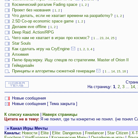
Космический рогалик Fading space
[
1
,
2
]
Проект без названия
[
1
,
2
]
Что делать, если не хватает времени на разработку?
[
1
,
2
]
2.5D Co-op economic space game
[
1
,
2
]
Делаем eve offline
[
1
,
2
]
Deep Raid. Action/RPG
Чего нам не хватает в играх про космос?
[
1
...
23
,
24
,
25
]
Star Souls
Как сделать игру на CryEngine
[
1
,
2
,
3
,
4
]
Алхимия
Пилю браузерку. Ищу спецов по стратегиям. Master of Orion II
Геймдизайн
Принципы и алгоритмы сюжетной генерации
[
1
...
14
,
15
,
16
]
Стран
На страницу:
1
,
2
,
3
...
14
,
Новые сообщения
Новые сообщения [ Тема закрыта ]
К списку каналов
|
Наверх страницы
Цитата не в тему:
Я не понял, где ты конкретно не понял. (не понял С
» Канал Игры Мечты
Каналы:
Новости
|
Elite
|
Elite: Dangerous
|
Freelancer
|
Star Citizen
|
X-T
Evochron
|
VoidExpanse
|
Космические Миры
|
Онлайновые игры
|
Други