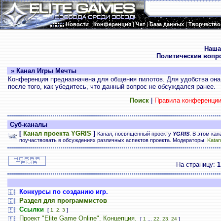
Новости
|
Конференция
|
Чат
|
База данных
|
Творчество
.
Наша
Политические вопр
» Канал Игры Мечты
Конференция предназначена для общения пилотов. Для удобства она 
после того, как убедитесь, что данный вопрос не обсуждался ранее.
Поиск
|
Правила конференци
Суб-каналы
[
Канал проекта YGRIS
]
Канал, посвященный проекту
YGRIS
. В этом ка
поучаствовать в обсуждениях различных аспектов проекта. Модераторы:
Katan
На страницу:
1
Конкурсы по созданию игр.
Раздел для программистов
Ссылки
[
1
,
2
,
3
]
Проект "Elite Game Online". Концепция.
[
1
...
22
,
23
,
24
]