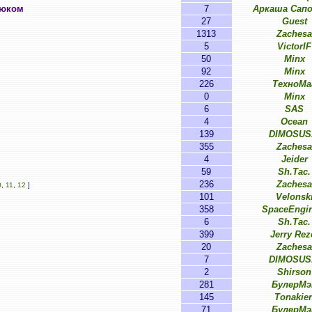
нюком
7
Аркаша Сап
27
Guest
1313
Zachesa
5
VictorIF
50
Minx
92
Minx
226
ТехноМа
0
Minx
6
SAS
4
Ocean
139
DIMOSUS
355
Zachesa
4
Jeider
59
Sh.Tac.
236
Zachesa
0
,
11
,
12
]
101
Velonsk
358
SpaceEngin
6
Sh.Tac.
399
Jerry Rez
20
Zachesa
7
DIMOSUS
2
Shirson
281
БулерМэ
145
Tonakie
71
БулерМэ