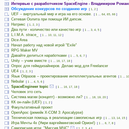
Интервью с разработчиком SpaceEngine - Владимиром Рома
Обсуждение конкурсов по созданию игр
[
1
,
2
]
UEF -- виртуальный мир и игра на его основе.
[
1
...
64
,
65
,
66
]
Сетевая Оолита при помощи ИИ дипсик.
Натрикс
[
1
,
2
,
3
]
Два пути - количество или качество игр
[
1
...
3
,
4
,
5
]
L.I.M.A. strace_
[
1
...
10
,
11
,
12
]
Dice Area
Начал работу над новой игрой "Exile"
RPG Maker MV
Давайте делиться наработками
[
1
...
5
,
6
,
7
]
Unity -- учим вместе
[
1
...
16
,
17
,
18
]
Опрос для геймдизайнеров. Делаю мод для Freelancer
UE4
[
1
,
2
,
3
]
Язык Образов -- проектирование интеллектуальных агентов
[
1
...
1
Nebular
[
1
...
4
,
5
,
6
]
SpaceEngineer topic
[
1
...
16
,
17
,
18
]
Человек это сеть
Система магии (концепт) - возможно ли?
[
1
...
18
,
19
,
20
]
КК он-лайн (UEF)
[
1
,
2
]
Факультативный проект
OpenApoc (ремейк X-COM 3: Apocalypse)
Техническая помощь в реализации самописных игр
[
1
...
13
,
14
,
15
]
Игра Мечты 4х (Умри варгейминговский Орион!)
[
1
...
6
,
7
,
8
]
Самописная игра: "Миссия МЧС"
[
1
,
2
,
3
,
4
]