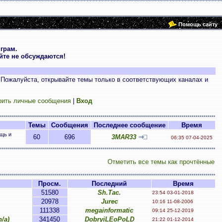
Помощь сайту
грам.
те не обсуждаются!
 Пожалуйста, открывайте темы только в соответствующих каналах и
рить личные сообщения
|
Вход
Темы
Сообщения
Последнее сообщение
Время
ощь и
60
696
3MAR33
06:35 07-04-2025
Отметить все темы как прочтённые
Просм.
Последний
Время
51580
Sh.Tac.
23:54 03-01-2018
20978
Jurec
10:16 11-08-2006
111338
megainformatic
09:14 25-12-2019
/a)
341450
DobryiLEoPoLD
21:22 01-12-2014