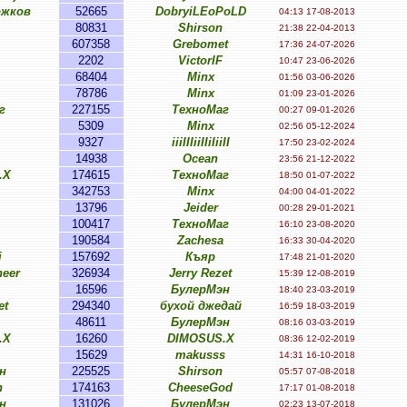
ожков
52665
DobryiLEoPoLD
04:13 17-08-2013
80831
Shirson
21:38 22-04-2013
607358
Grebomet
17:36 24-07-2026
2202
VictorIF
10:47 23-06-2026
68404
Minx
01:56 03-06-2026
78786
Minx
01:09 23-01-2026
г
227155
ТехноМаг
00:27 09-01-2026
5309
Minx
02:56 05-12-2024
9327
iiiIIIiiIIiIiiII
17:50 23-02-2024
14938
Ocean
23:56 21-12-2022
.X
174615
ТехноМаг
18:50 01-07-2022
342753
Minx
04:00 04-01-2022
13796
Jeider
00:28 29-01-2021
100417
ТехноМаг
16:10 23-08-2020
190584
Zachesa
16:33 30-04-2020
i
157692
Къяр
17:48 21-01-2020
eer
326934
Jerry Rezet
15:39 12-08-2019
16596
БулерМэн
18:40 23-03-2019
et
294340
бухой джедай
16:59 18-03-2019
48611
БулерМэн
08:16 03-03-2019
.X
16260
DIMOSUS.X
08:36 12-02-2019
15629
makusss
14:31 16-10-2018
н
225525
Shirson
05:57 07-08-2018
n
174163
CheeseGod
17:17 01-08-2018
н
131026
БулерМэн
02:23 13-07-2018