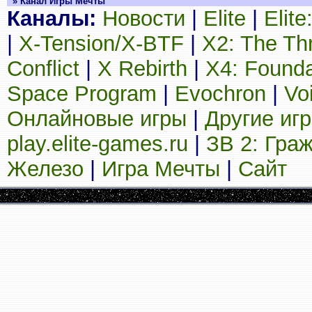
» Канал Игры Мечты
Каналы:
Новости
|
Elite
|
Elit
|
X-Tension/X-BTF
|
X2: The Th
Conflict
|
X Rebirth
|
X4: Founda
Space Program
|
Evochron
|
Vo
Онлайновые игры
|
Другие иг
play.elite-games.ru
|
ЗВ 2: Гра
Железо
|
Игра Мечты
|
Сайт