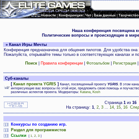
Новости
|
Конференция
|
Чат
|
База данных
|
Творчество
.
Наша конференция посвящена к
Политические вопросы и происходящие в мире
» Канал Игры Мечты
Конференция предназначена для общения пилотов. Для удобства она 
Пожалуйста, открывайте темы только в соответствующих каналах и пос
Поиск
|
Правила конференции
|
Фотоальбом
|
Регистрация
Суб-каналы
[
Канал проекта YGRIS
]
Канал, посвященный проекту
YGRIS
. В этом кан
интересующие вас вопросы по этой игре, предложить свою помощь и поучаств
различных аспектов проекта. Модераторы:
Katana
,
Kosh
Страница
1
из
16
На страницу:
1
,
2
,
3
...
14
,
15
,
16
След
Конкурсы по созданию игр.
Раздел для программистов
Ссылки
[
1
,
2
,
3
]