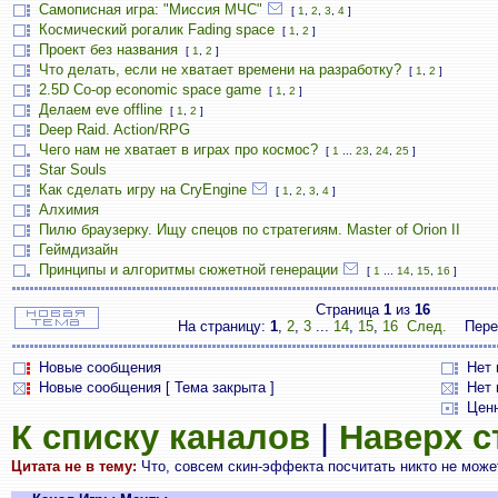
Самописная игра: "Миссия МЧС"
[
1
,
2
,
3
,
4
]
Космический рогалик Fading space
[
1
,
2
]
Проект без названия
[
1
,
2
]
Что делать, если не хватает времени на разработку?
[
1
,
2
]
2.5D Co-op economic space game
[
1
,
2
]
Делаем eve offline
[
1
,
2
]
Deep Raid. Action/RPG
Чего нам не хватает в играх про космос?
[
1
...
23
,
24
,
25
]
Star Souls
Как сделать игру на CryEngine
[
1
,
2
,
3
,
4
]
Алхимия
Пилю браузерку. Ищу спецов по стратегиям. Master of Orion II
Геймдизайн
Принципы и алгоритмы сюжетной генерации
[
1
...
14
,
15
,
16
]
Страница
1
из
16
На страницу:
1
,
2
,
3
...
14
,
15
,
16
След.
Пере
Новые сообщения
Нет
Новые сообщения [ Тема закрыта ]
Нет 
Цен
К списку каналов
|
Наверх 
Цитата не в тему:
Что, совсем скин-эффекта посчитать никто не может