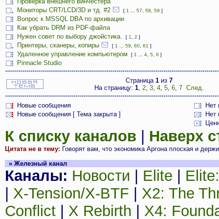
Проверка внешнего винчестера
Мониторы CRT/LCD/3D и тд. #2
[
1
...
57
,
58
,
59
]
Вопрос к MSSQL DBA по архивации
Как убрать DRM из PDF-файла
Нужен совет по выбору джойстика.
[
1
,
2
]
Принтеры, сканеры, копиры
[
1
...
59
,
60
,
61
]
Удаленное управление компьютером
[
1
...
4
,
5
,
6
]
Pinnacle Studio
Страница
1
из
7
На страницу:
1
,
2
,
3
,
4
,
5
,
6
,
7
След.
Новые сообщения
Нет
Новые сообщения [ Тема закрыта ]
Нет 
Цен
К списку каналов
|
Наверх 
Цитата не в тему:
Говорят вам, что экономика Аргона плоская и держитс
» Железный канал
Каналы:
Новости
|
Elite
|
Elit
|
X-Tension/X-BTF
|
X2: The Th
Conflict
|
X Rebirth
|
X4: Founda