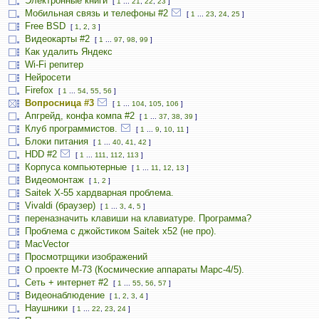
Электронные книги
[
1
...
21
,
22
,
23
]
Мобильная связь и телефоны #2
[
1
...
23
,
24
,
25
]
Free BSD
[
1
,
2
,
3
]
Видеокарты #2
[
1
...
97
,
98
,
99
]
Как удалить Яндекс
Wi-Fi репитер
Нейросети
Firefox
[
1
...
54
,
55
,
56
]
Вопросница #3
[
1
...
104
,
105
,
106
]
Апгрейд, конфа компа #2
[
1
...
37
,
38
,
39
]
Клуб программистов.
[
1
...
9
,
10
,
11
]
Блоки питания
[
1
...
40
,
41
,
42
]
HDD #2
[
1
...
111
,
112
,
113
]
Корпуса компьютерные
[
1
...
11
,
12
,
13
]
Видеомонтаж
[
1
,
2
]
Saitek X-55 хардварная проблема.
Vivaldi (браузер)
[
1
...
3
,
4
,
5
]
переназначить клавиши на клавиатуре. Программа?
Проблема с джойстиком Saitek x52 (не про).
MacVector
Просмотрщики изображений
О проекте М-73 (Космические аппараты Марс-4/5).
Сеть + интернет #2
[
1
...
55
,
56
,
57
]
Видеонаблюдение
[
1
,
2
,
3
,
4
]
Наушники
[
1
...
22
,
23
,
24
]