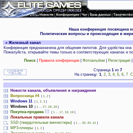
Новости
|
Конференция
|
Чат
|
База данных
|
Творчество
.
Наша конференция посвящена к
Политические вопросы и происходящие в мире
» Железный канал
Конференция предназначена для общения пилотов. Для удобства она 
Пожалуйста, открывайте темы только в соответствующих каналах и пос
Поиск
|
Правила конференции
|
Фотоальбом
|
Регистрация
Страница
1
из
7
На страницу:
1
,
2
,
3
,
4
,
5
,
6
,
7
С
Новости канала, объявления и награждения
Вопросница #4
[
1
,
2
]
Windows 11
[
1
,
2
,
3
]
Windows 10
[
1
...
27
,
28
,
29
]
Покупка-продажа
[
1
...
17
,
18
,
19
]
Локальные правила канала
SSD (твердотельные винчестеры)
[
1
...
39
,
40
,
41
]
MP3-плееры
[
1
,
2
]