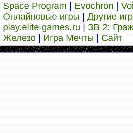
Space Program
|
Evochron
|
Vo
Онлайновые игры
|
Другие иг
play.elite-games.ru
|
ЗВ 2: Гра
Железо
|
Игра Мечты
|
Сайт