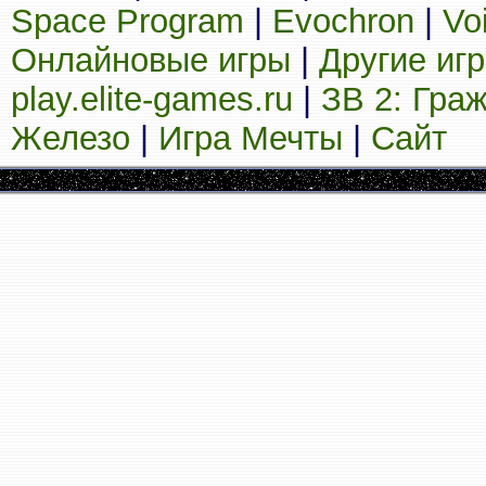
Space Program
|
Evochron
|
Vo
Онлайновые игры
|
Другие иг
play.elite-games.ru
|
ЗВ 2: Гра
Железо
|
Игра Мечты
|
Сайт