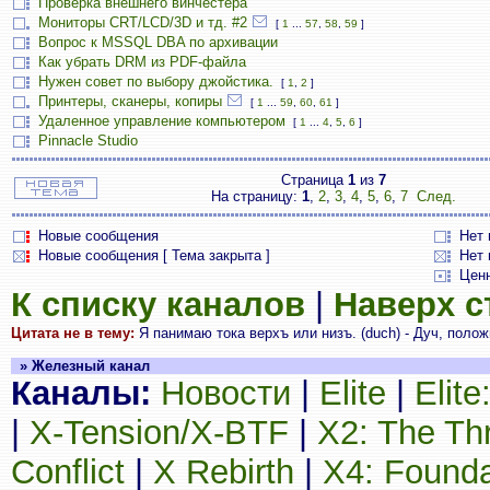
Проверка внешнего винчестера
Мониторы CRT/LCD/3D и тд. #2
[
1
...
57
,
58
,
59
]
Вопрос к MSSQL DBA по архивации
Как убрать DRM из PDF-файла
Нужен совет по выбору джойстика.
[
1
,
2
]
Принтеры, сканеры, копиры
[
1
...
59
,
60
,
61
]
Удаленное управление компьютером
[
1
...
4
,
5
,
6
]
Pinnacle Studio
Страница
1
из
7
На страницу:
1
,
2
,
3
,
4
,
5
,
6
,
7
След.
Новые сообщения
Нет
Новые сообщения [ Тема закрыта ]
Нет 
Цен
К списку каналов
|
Наверх 
Цитата не в тему:
Я панимаю тока верхъ или низъ. (duch) - Дуч, положи
» Железный канал
Каналы:
Новости
|
Elite
|
Elit
|
X-Tension/X-BTF
|
X2: The Th
Conflict
|
X Rebirth
|
X4: Founda