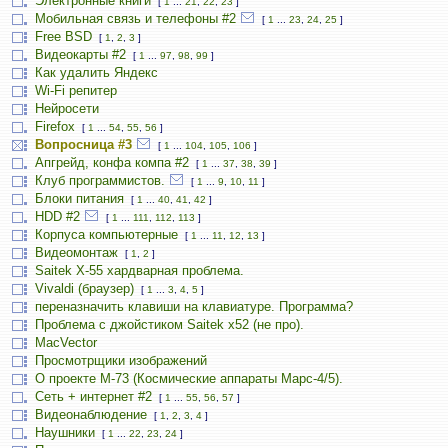
Электронные книги
[
1
...
21
,
22
,
23
]
Мобильная связь и телефоны #2
[
1
...
23
,
24
,
25
]
Free BSD
[
1
,
2
,
3
]
Видеокарты #2
[
1
...
97
,
98
,
99
]
Как удалить Яндекс
Wi-Fi репитер
Нейросети
Firefox
[
1
...
54
,
55
,
56
]
Вопросница #3
[
1
...
104
,
105
,
106
]
Апгрейд, конфа компа #2
[
1
...
37
,
38
,
39
]
Клуб программистов.
[
1
...
9
,
10
,
11
]
Блоки питания
[
1
...
40
,
41
,
42
]
HDD #2
[
1
...
111
,
112
,
113
]
Корпуса компьютерные
[
1
...
11
,
12
,
13
]
Видеомонтаж
[
1
,
2
]
Saitek X-55 хардварная проблема.
Vivaldi (браузер)
[
1
...
3
,
4
,
5
]
переназначить клавиши на клавиатуре. Программа?
Проблема с джойстиком Saitek x52 (не про).
MacVector
Просмотрщики изображений
О проекте М-73 (Космические аппараты Марс-4/5).
Сеть + интернет #2
[
1
...
55
,
56
,
57
]
Видеонаблюдение
[
1
,
2
,
3
,
4
]
Наушники
[
1
...
22
,
23
,
24
]