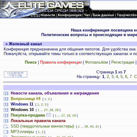
Новости
|
Конференция
|
Чат
|
База данных
|
Творчество
.
Наша конференция посвящена к
Политические вопросы и происходящие в мире
» Железный канал
Конференция предназначена для общения пилотов. Для удобства она 
Пожалуйста, открывайте темы только в соответствующих каналах и пос
Поиск
|
Правила конференции
|
Фотоальбом
|
Регистрация
Страница
1
из
7
На страницу:
1
,
2
,
3
,
4
,
5
,
6
,
7
С
Новости канала, объявления и награждения
Вопросница #4
[
1
,
2
]
Windows 11
[
1
,
2
,
3
]
Windows 10
[
1
...
27
,
28
,
29
]
Покупка-продажа
[
1
...
17
,
18
,
19
]
Локальные правила канала
SSD (твердотельные винчестеры)
[
1
...
39
,
40
,
41
]
MP3-плееры
[
1
,
2
]